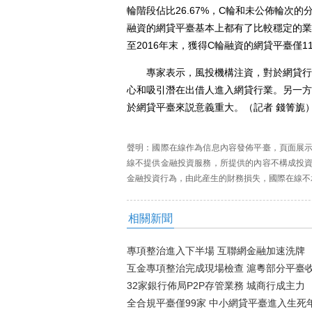
輪階段佔比26.67%，C輪和未公佈輪次的分
融資的網貸平臺基本上都有了比較穩定的業
至2016年末，獲得C輪融資的網貸平臺僅1
專家表示，風投機構注資，對於網貸行業
心和吸引潛在出借人進入網貸行業。另一方
於網貸平臺來説意義重大。（記者 錢箐旎
聲明：國際在線作為信息內容發佈平臺，頁面展
線不提供金融投資服務，所提供的內容不構成投
金融投資行為，由此産生的財務損失，國際在線不
相關新聞
專項整治進入下半場 互聯網金融加速洗牌
互金專項整治完成現場檢查 滬粵部分平臺
32家銀行佈局P2P存管業務 城商行成主力
全合規平臺僅99家 中小網貸平臺進入生死