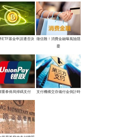
幣ETF基金申請遭否決
徵信難！消費金融曝風險隱
憂
聯重拳佈局掃碼支付
支付機構交存備付金倒計時