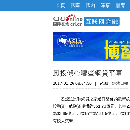
首頁
國際
國內
軍事
體育
風投傾心哪些網貸平臺
2017-01-26 08:54:30
|
來源：
經濟日報
盈燦諮詢和網貸之家近日發佈的最新統計數
投融資，總融資規模約351.73億元。其中2
為33.85億元，2015年為131.5億元。20
有較大突破。