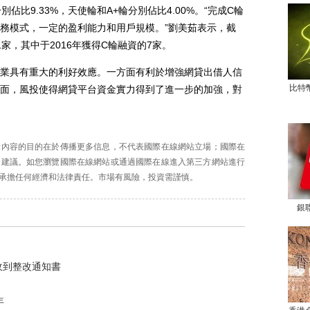
別佔比9.33%，天使輪和A+輪分別佔比4.00%。“完成C輪
務模式，一定的盈利能力和用戶規模。”劉美茹表示，截
1家，其中于2016年獲得C輪融資的7家。
具有重大的利好效應。一方面有利於增強網貸出借人信
比特
面，風投使得網貸平台資金實力得到了進一步的加強，對
）
示內容的目的在於傳播更多信息，不代表國際在線網站立場；國際在
資建議。如您瀏覽國際在線網站或通過國際在線進入第三方網站進行
承擔任何經濟和法律責任。市場有風險，投資需謹慎。
銀
收到整改通知書
年