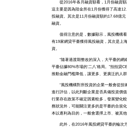
從2016年各月融資額看，1月份融資額高達
這主要是因為陸金所在1月份獲得了高達12
投融資。其次是11月份融資額約17.68億
融資。
值得注意的是，數據顯示，風投機構看中
有19家網貸平臺獲得風投融資，其次是上海
資。
“隨著過渡期整改的深入，大平臺的網絡
平臺佔據80%市場的‘二八’格局。”拍拍
推動金融門檻降低，讓更多、更廣泛的人群
“風投機構對所投資的企業一般會從技術
進行評估，以此判斷企業是否具備投資價值
行業存在政策不確定因素較多，發展變化較
務狀況外，可能關注更多的是平臺的合規化
本以逐利為目的，一般會選擇上市、被其他
此外，在2016年風投網貸平臺的輪次方面