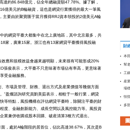
約86.848億元，佔全年總融資額47.78%。據了解，
.16億美元的B輪融資，這也是網貸行業獲得的最大一筆風
元，主要由於聚寶匯于當月獲得RRJ資本領投的2億美元A輪
的網貸平臺大都集中在北上廣地區，其中北京最多，共
18家，廣東15家。浙江也有13家網貸平臺獲得風投融
財
本田
效應和規模效益會越來越明顯，未來很有可能形成20%
幫老
貸CEO張俊表示，大平臺不只意味著市場佔有率高，更意味著
工
享受金融服務。
産
、市場及管理、財務、退出方式及産業價值等幾個方面
場
。”盈燦諮詢研究員劉美茹表示，相較于一般行業，網貸
恒指
快等特點，風投機構在評估網貸平臺時，除關注平臺的財
多
程度、金融創新能力、成長空間以及風控能力等。風投資
大
企業兼併收購或股本回購、破産清算3種方式退出。
穩
，處於A輪階段的居首位，佔比高達38.67%，其次是B