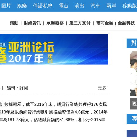
圖片
娛樂
伴語私塾
電台
演出
汽車
兩岸
移動版
滾動
|
財經資訊
|
眾籌觀察
|
第三方支付
|
電商金融
金融科技
|
對
|
編輯：許煬
更多
透
據顯示，截至2016年末，網貸行業總共獲得176次風
013年及以前網貸行業吸引風投融資僅為4.6億元，2014年
16年為181.78億元，佔總融資額的51.68%，相比于2015年