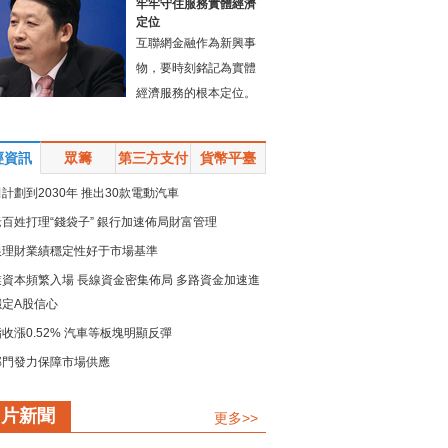
牢牢守住服務實體經濟
定位
互聯網金融作為新興事
物，要時刻銘記為實體
經濟服務的根本定位。
經資訊
眾籌
第三方支付
貨幣平臺
計劃到2030年 推出30款電動汽車
百姓打理“錢袋子” 銀行加速佈局財富管理
銀理財業績穩定性好于市場基準
業資本頻繁入場 長線資金密集佈局 多路資金加速進
穩定A股信心
收漲0.52% 汽車等板塊明顯反彈
部門發力保障市場供應
規模留抵退稅政策加速落地
圖片新聞
更多>>
鏈強鏈承壓而上 疏堵點解難點 保供穩産精準發力