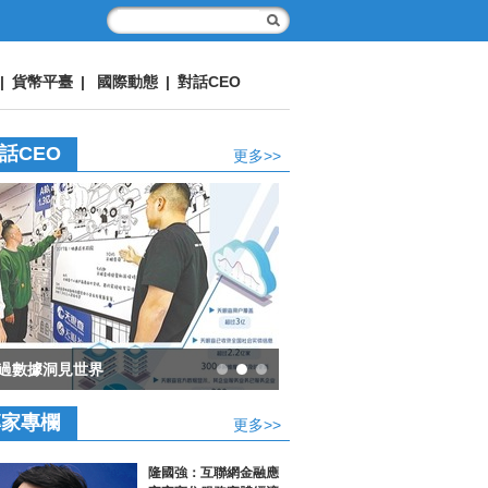
|
貨幣平臺
|
國際動態
|
對話CEO
話CEO
更多>>
過數據洞見世界
專家專欄
更多>>
隆國強：互聯網金融應