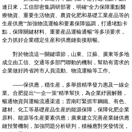
連日來，工信部密集調研部署，明確“全力保障重點醫
療物資、重要生活物資、農資化肥和基礎工業産品等的
生産供應”“加強物流運輸和要素保障協調，打通堵點卡
點，保障關鍵材料、重要産品運輸通暢”等多項要求，
全力抓好企業穩定生産和供應鏈銜接順暢。
對於物流這一關鍵環節，山東、江蘇、廣東等多地
成立由工信、交通等多部門聯動的機制，幫助有需求的
企業做好跨省跨市人員流動、物流運輸等工作。
——保供應，穩生産，多舉措精準發力惠及一線企
業。合肥提出“一企一策”精準幫扶，為企業紓困解難，
暢通物資與運輸流通渠道；雲南盯緊抓牢鋼鐵、有色、
建材、化工等基礎産品生産的能源保障，保障化肥企業
原料、能源等生産要素供應；廣東建立完善産業鏈供應
鏈預警機制，加強問題分析研判，積極應對突發情況，