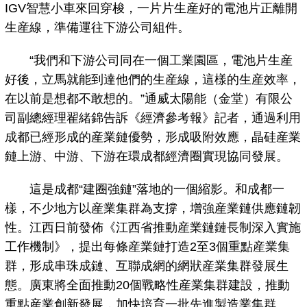
IGV智慧小車來回穿梭，一片片生産好的電池片正離開
生産線，準備運往下游公司組件。
“我們和下游公司同在一個工業園區，電池片生産
好後，立馬就能到達他們的生産線，這樣的生産效率，
在以前是想都不敢想的。”通威太陽能（金堂）有限公
司副總經理翟緒錦告訴《經濟參考報》記者，通過利用
成都已經形成的産業鏈優勢，形成吸附效應，晶硅産業
鏈上游、中游、下游在環成都經濟圈實現協同發展。
這是成都“建圈強鏈”落地的一個縮影。和成都一
樣，不少地方以産業集群為支撐，增強産業鏈供應鏈韌
性。江西日前發佈《江西省推動産業鏈鏈長制深入實施
工作機制》，提出每條産業鏈打造2至3個重點産業集
群，形成串珠成鏈、互聯成網的網狀産業集群發展生
態。廣東將全面推動20個戰略性産業集群建設，推動
重點産業創新發展，加快培育一批先進製造業集群。