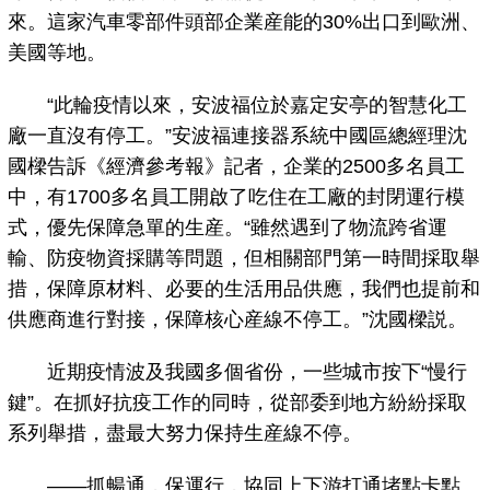
來。這家汽車零部件頭部企業産能的30%出口到歐洲、
美國等地。
“此輪疫情以來，安波福位於嘉定安亭的智慧化工
廠一直沒有停工。”安波福連接器系統中國區總經理沈
國樑告訴《經濟參考報》記者，企業的2500多名員工
中，有1700多名員工開啟了吃住在工廠的封閉運行模
式，優先保障急單的生産。“雖然遇到了物流跨省運
輸、防疫物資採購等問題，但相關部門第一時間採取舉
措，保障原材料、必要的生活用品供應，我們也提前和
供應商進行對接，保障核心産線不停工。”沈國樑説。
近期疫情波及我國多個省份，一些城市按下“慢行
鍵”。在抓好抗疫工作的同時，從部委到地方紛紛採取
系列舉措，盡最大努力保持生産線不停。
——抓暢通，保運行，協同上下游打通堵點卡點。