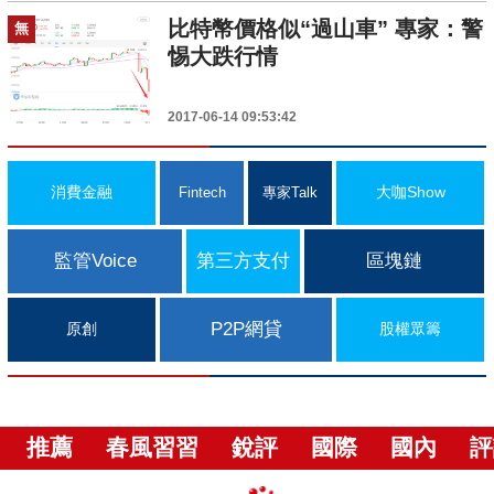
比特幣價格似“過山車” 專家：警
無
惕大跌行情
2017-06-14 09:53:42
消費金融
大咖Show
Fintech
專家Talk
監管Voice
第三方支付
區塊鏈
P2P網貸
原創
股權眾籌
推薦
春風習習
銳評
國際
國內
評