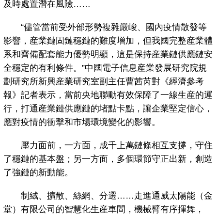
及時處置潛在風險……
“儘管當前受外部形勢複雜嚴峻、國內疫情散發等
影響，産業鏈固鏈穩鏈的難度增加，但我國完整産業體
系和齊備配套能力優勢明顯，這是保持産業鏈供應鏈安
全穩定的有利條件。”中國電子信息産業發展研究院規
劃研究所新興産業研究室副主任曹茜芮對《經濟參考
報》記者表示，當前央地聯動有效保障了一線生産的運
行，打通産業鏈供應鏈的堵點卡點，讓企業堅定信心，
應對疫情的衝擊和市場環境變化的影響。
壓力面前，一方面，成千上萬鏈條相互支撐，守住
了穩鏈的基本盤；另一方面，多個環節守正出新，創造
了強鏈的新動能。
制絨、擴散、絲網、分選……走進通威太陽能（金
堂）有限公司的智慧化生産車間，機械臂有序揮舞，