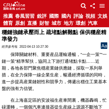
推薦
春風習習
銳評
國際
國內
評論
視頻
文娛
體育
原創
直播
財智
城市
地方
環創
汽車
穩鏈強鏈承壓而上 疏堵點解難點 保供穩産精
準發力
經濟參考報
2022-04-13 10:27:30
保障關鍵材料、重要産品運輸通暢，“一企一策”“一
鏈一策”精準幫扶，協同上下游打通堵點卡點……近
期，各地各部門聚焦穩産業鏈供應鏈，採取一系列舉
措，在全力保障一線企業生産，暢通經濟循環的同時，
進一步提高産業鏈韌性和競爭力，傳遞出穩住工業基本
盤的強有力信號。
在上海嘉定區的安波福生産車間裏，機器轟鳴，忙
碌運轉，一個個汽車連接器從生産線上源源不斷地下