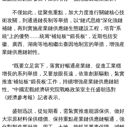
不僅如此，從聚焦重點，加大力度進行關鍵核心技
術攻關，到通過鏈長制等舉措，以“鏈式思維”深化強鏈
補鏈，再到實施産業鏈供應鏈生態建設工程，培育“系
統”上的優勢……統籌“補短板”“鍛長板”，近期包括安
徽、廣西、湖南等地相繼出臺因地制宜的舉措，增強産
業鏈供應鏈韌性。
“既要立足當下，落實好暢通産業鏈、促進工業穩
增長的系列舉措，又要放眼長遠，依靠創新驅動，紮實
推進‘補短板’‘鍛長板’工作，持續增強産業鏈供應鏈韌
性。”中國宏觀經濟研究院戰略政策室主任盛朝迅對
《經濟參考報》記者表示。
盛朝迅説，從短期看，需紮實推進能源保供、做好
大宗原材料保供穩價、保持重點産業鏈供應鏈暢通，強