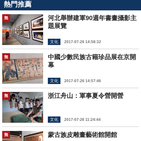
熱門推薦
河北舉辦建軍90週年書畫攝影主
無
題展覽
文化
2017-07-26 14:58:32
中國少數民族古籍珍品展在京開
無
幕
文化
2017-07-26 14:57:46
浙江舟山：軍事夏令營開營
無
文化
2017-07-26 11:24:44
蒙古族皮雕畫藝術館開館
無