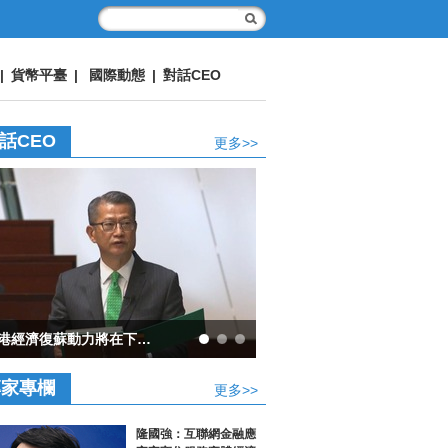
|
貨幣平臺
|
國際動態
|
對話CEO
話CEO
更多>>
香港經濟復蘇動力將在下半年顯著增強
專家專欄
更多>>
隆國強：互聯網金融應