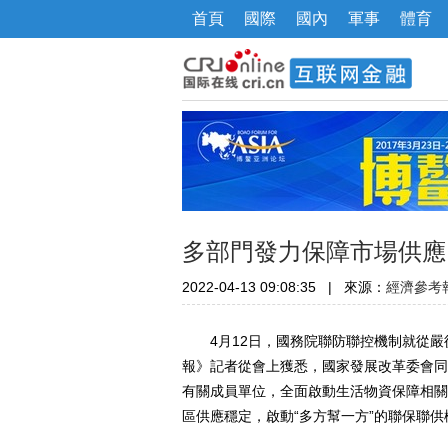
首頁
國際
國內
軍事
體育
多部門發力保障市場供應
2022-04-13 09:08:35
|
來源：
經濟參考
4月12日，國務院聯防聯控機制就從嚴
報》記者從會上獲悉，國家發展改革委會同
有關成員單位，全面啟動生活物資保障相關
區供應穩定，啟動“多方幫一方”的聯保聯