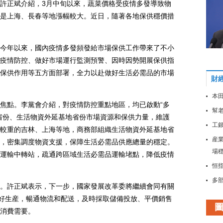
正斌介紹，3月中旬以來，蔬菜價格受疫情多發導致物
是上海、長春等地漲幅較大。近日，隨著各地保供穩價措
年以來，國內疫情多發頻發給市場保供工作帶來了不小
疫情防控、做好市場運行監測預警、因時因勢開展保供指
保供作用等五方面部署，全力以赴做好生活必需品的市場
財
本田
點。李黨會介紹，對疫情防控重點地區，均已啟動“多
幫老
省份、生活物資外延基地省份市場資源和保供力量，維護
工
較重的吉林、上海等地，商務部組織生活物資外延基地省
産
，密集調度物資支援，保障生活必需品供應總量的穩定。
場
運輸中轉站，疏通跨區域生活必需品運輸堵點，降低疫情
恒指
多
許正斌表示，下一步，國家發展改革委將繼續會同有關
大
抓好生産，暢通物流和配送，及時採取儲備投放、平價銷售
穩
消費需要。