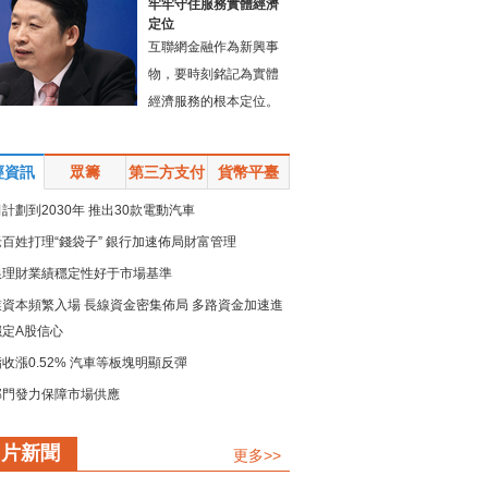
牢牢守住服務實體經濟
定位
互聯網金融作為新興事
物，要時刻銘記為實體
經濟服務的根本定位。
經資訊
眾籌
第三方支付
貨幣平臺
計劃到2030年 推出30款電動汽車
百姓打理“錢袋子” 銀行加速佈局財富管理
銀理財業績穩定性好于市場基準
業資本頻繁入場 長線資金密集佈局 多路資金加速進
穩定A股信心
收漲0.52% 汽車等板塊明顯反彈
部門發力保障市場供應
規模留抵退稅政策加速落地
圖片新聞
更多>>
鏈強鏈承壓而上 疏堵點解難點 保供穩産精準發力