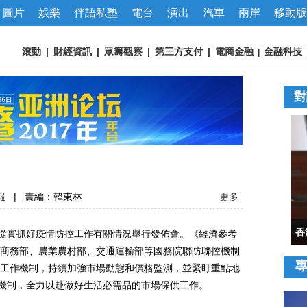
圖片
娛樂
伴語私塾
電台
演出
汽車
兩岸
移動版
滾動
|
財經資訊
|
眾籌觀察
|
第三方支付
|
電商金融
金融科技
|
對
報
|
責編：韓東林
更多
從實抓好疫情防控工作有關情況舉行發佈會。《經濟參考
商務部、農業農村部、交通運輸部等國務院聯防聯控機制
工作機制，持續加強市場動態和價格監測，並緊盯重點地
供機制，全力以赴做好生活必需品的市場保供工作。