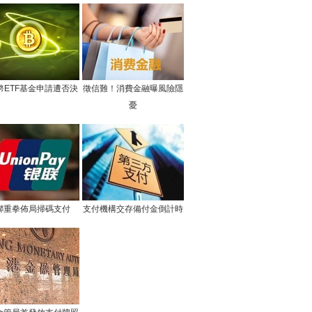
幣ETF基金申請遭否決
徵信難！消費金融曝風險隱
憂
聯重拳佈局掃碼支付
支付機構交存備付金倒計時