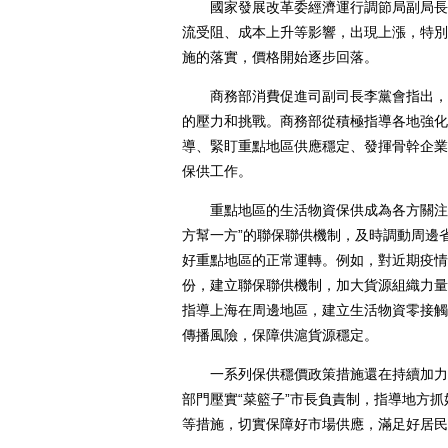
國家發展改革委經濟運行調節局副局長許
流受阻、成本上升等影響，出現上漲，特別
施的落實，價格開始逐步回落。
商務部消費促進司副司長李黨會指出，今
的壓力和挑戰。商務部從積極指導各地強化
導、緊盯重點地區供應穩定、發揮骨幹企業
保供工作。
重點地區的生活物資保供成為各方關注焦
方幫一方”的聯保聯供機制，及時調動周邊
好重點地區的正常運轉。例如，對近期疫情
份，建立聯保聯供機制，加大貨源組織力量
指導上海在周邊地區，建立生活物資零接觸
傳播風險，保障供滬貨源穩定。
一系列保供穩價政策措施還在持續加力。
部門壓實“菜籃子”市長負責制，指導地方
等措施，切實保障好市場供應，滿足好居民