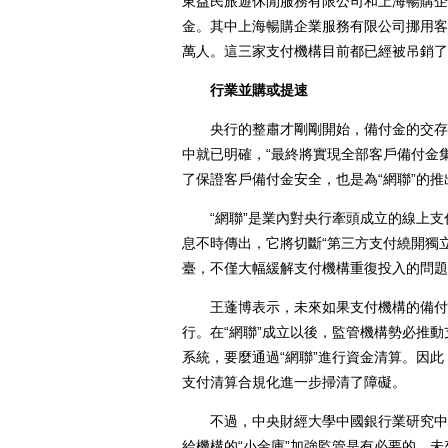
東益民旅遊休閒服務有限公司和上海暢購企
金。其中上海暢購企業服務有限公司挪用客
萬人。這三家支付機構目前都已經被吊銷了
行業並購或提速
央行的整肅才剛剛開始，備付金的交存比
中就已明確，“最終將實現全部客戶備付金
了保證客戶備付金安全，也是為“網聯”的
“網聯”是業內對央行牽頭成立的線上支付
息不時傳出，它將切斷“第三方支付繞開獨
臺，不僅大幅緩解支付機構重復投入的問題
王蓬博表示，未來如果支付機構的備付金
行。在“網聯”成立以後，監管機構勢必推
系統，要麼通過“網聯”進行資金清算。因此
支付清算合規化進一步掃清了障礙。
不過，中央財經大學中國銀行業研究中心
給機構的“小金庫”加強監管是有必要的。