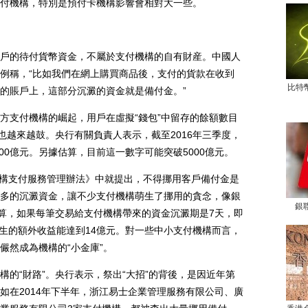
付機構，特別是預付卡機構影響會相對大一些。
的待付貨幣資金，不屬於支付機構的自有財産。中國人
例稱，“比如我們在網上購買商品後，支付的貨款在收到
比特
的賬戶上，這部分沉澱的資金就是備付金。”
支付機構的崛起，用戶在虛擬“錢包”中留存的餘額數目
也越來越鼓。央行有關負責人表示，截至2016年三季度，
00億元。另據估算，目前這一數字可能突破5000億元。
構支付服務管理辦法》中就提出，不得挪用客戶備付金是
多的沉澱資金，讓不少支付機構萌生了挪用的貪念，像銀
銀
計算，如果每筆交易給支付機構帶來的資金沉澱期是7天，即
産生的額外收益能達到14億元。對一些中小支付機構而言，
儼然成為機構的“小金庫”。
“財路”。央行表示，祭出“大招”的背後，是因近年第
如在2014年下半年，浙江易士企業管理服務有限公司、廣