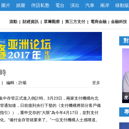
圖片
娛樂
伴語私塾
電台
演出
汽車
兩岸
移動版
滾動
|
財經資訊
|
眾籌觀察
|
第三方支付
|
電商金融
金融科技
|
對
時
|
編輯：許煬
更多
中存管正式進入倒計時。3月23日，兩家支付機構向北
管通知後，日前接到央行下發的《支付機構將部分客戶備
引》），重申交存的“大限”為今年4月17日，並對支付
化。“備付金存管就要來了。”一位支付機構人士感嘆道。