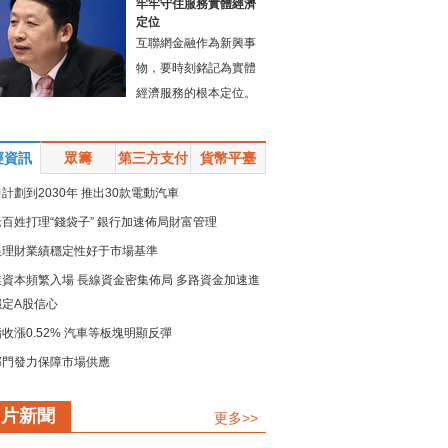
牢牢守住服務實體經濟
定位
互聯網金融作為新興事
物，要時刻銘記為實體
經濟服務的根本定位。
經資訊
眾籌
第三方支付
貨幣平臺
計劃到2030年 推出30款電動汽車
百姓打理“錢袋子” 銀行加速佈局財富管理
銀理財業績穩定性好于市場基準
業資本頻繁入場 長線資金密集佈局 多路資金加速進
穩定A股信心
收漲0.52% 汽車等板塊明顯反彈
部門發力保障市場供應
規模留抵退稅政策加速落地
圖片新聞
更多>>
鏈強鏈承壓而上 疏堵點解難點 保供穩産精準發力