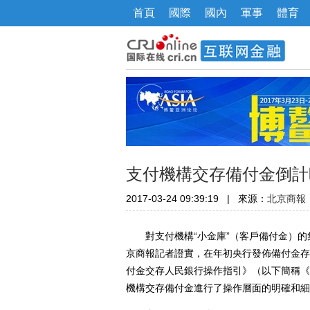
首頁
國際
國內
軍事
體育
支付機構交存備付金倒計
2017-03-24 09:39:19
|
來源：
北京商報
對支付機構“小金庫”（客戶備付金）的集
京商報記者證實，在年初央行發佈備付金存
付金交存人民銀行操作指引》（以下簡稱《指
機構交存備付金進行了操作層面的明確和細