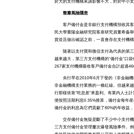
於大的支付機構來講影響不大，對於中小支
整肅風險隱患
客戶備付金是非銀行支付機構預收其客戶
民大學重陽金融研究院客座研究員董希淼舉
貨並且做出確認之前，一直會存在支付機構
隨著以支付寶和微信支付為代表的第三方
越來越大，第三方支付機構的“備付金”口袋
267家支付機構吸收客戶備付金合計超過46
央行早在2010年6月下發的《非金融機
非金融機構支付業務的一條紅線。但越來越
行那樣依靠“吃息差”來盈利。有業內人士
便按照活期利息0.35%推算，備付金每年
備付金的利息為它們貢獻了80%的年收益，
交存備付金無疑是斷了不少中小支付機構的
三方支付備付金管理屢次爆發風險事件。例