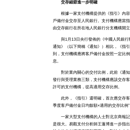
交存細節進一步明確
根據一家支付機構提供的《指引》內容顯
戶備付金交存至人民銀行。支付機構應當指
由交存銀行在所在地人民銀行分支機構開立
與1月13日央行發佈的《中國人民銀行
通知》（以下簡稱《通知》）相比，《指引
到，支付機構應將客戶備付金按照一定比例
息。
對於業內關心的交付比例，此前《通知》
發行與受理業務三類，支付機構應該交存客戶
許可的支付機構，從高適用交存比例。
此外，《指引》還明確，首次應交存客戶
季度客戶備付金日均餘額×適用的交存比例”
一家大型支付機構的人士對北京商報記者
是很大。易觀支付分析師王蓬博進一步指出