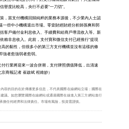
信譽度比較高，央行不必要“一刀切”。
，當支付機構回歸純粹的業務本源後，不少業內人士認
倒逼一些中小機構退出市場。零壹財經財經分析師孫爽和郭
括客戶備付金利息收入、手續費和給商戶導流收入等。新
依賴非息收入。此前，支付寶和微信支付已經推行“提現
較高的黏性，但很多小的第三方支付機構並沒有這樣的條
，即強者愈強弱者愈弱。
付行業將迎來一波合併潮，支付牌照價值降低，出清速
京商報記者 崔啟斌 程維妙）
示內容的目的在於傳播更多信息，不代表國際在線網站立場；國際在
資建議。如您瀏覽國際在線網站或通過國際在線進入第三方網站進行
承擔任何經濟和法律責任。市場有風險，投資需謹慎。