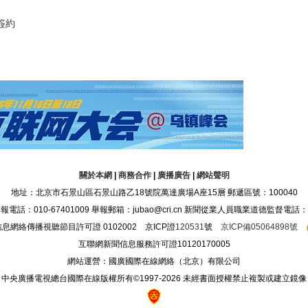
簽約
關於本網
|
商務合作
|
廣播廣告
|
網站聲明
地址：北京市石景山區石景山路乙18號院萬達廣場A座15層 郵遞區號：100040
：010-67401009 舉報郵箱：jubao@cri.cn 新聞從業人員職業道德監督電話：010-6
息網絡傳播視聽節目許可證 0102002 京ICP證
120531
號
京ICP備05064898號
互聯網新聞信息服務許可證10120170005
網站運營：國廣國際在線網絡（北京）有限公司
中央廣播電視總台國際在線版權所有©1997-
2026 未經書面授權禁止複製或建立鏡像