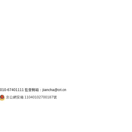
7401111 監督郵箱：jiancha@cri.cn
京公網安備 11040102700187號