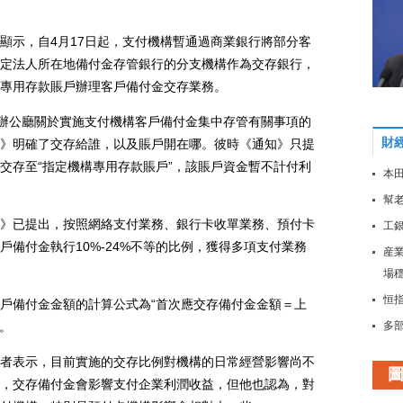
示，自4月17日起，支付機構暫通過商業銀行將部分客
定法人所在地備付金存管銀行的分支機構作為交存銀行，
專用存款賬戶辦理客戶備付金交存業務。
辦公廳關於實施支付機構客戶備付金集中存管有關事項的
財
》明確了交存給誰，以及賬戶開在哪。彼時《通知》只提
交存至“指定機構專用存款賬戶”，該賬戶資金暫不計付利
本田
幫老
已提出，按照網絡支付業務、銀行卡收單業務、預付卡
工
備付金執行10%-24%不等的比例，獲得多項支付業務
産
場
恒指
備付金金額的計算公式為“首次應交存備付金金額＝上
。
多
大
表示，目前實施的交存比例對機構的日常經營影響尚不
穩
，交存備付金會影響支付企業利潤收益，但他也認為，對