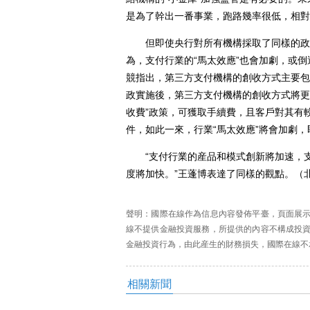
是為了幹出一番事業，跑路幾率很低，相對
但即使央行對所有機構採取了同樣的政策
為，支付行業的“馬太效應”也會加劇，或
競指出，第三方支付機構的創收方式主要包
政實施後，第三方支付機構的創收方式將更
收費”政策，可獲取手續費，且客戶對其有
件，如此一來，行業“馬太效應”將會加劇
“支付行業的産品和模式創新將加速，支
度將加快。”王蓬博表達了同樣的觀點。（北
聲明：國際在線作為信息內容發佈平臺，頁面展
線不提供金融投資服務，所提供的內容不構成投
金融投資行為，由此産生的財務損失，國際在線不
相關新聞