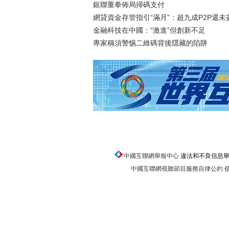
銀聯重拳佈局掃碼支付
網貸資金存管指引“滿月”：超九成P2P還未
金融科技在中國：“激進”但創新不足
專家稱須警惕二維碼背後隱藏的陷阱
中國互聯網舉報中心
違法和不良信息舉報電話
中國互聯網視聽節目服務自律公約
信