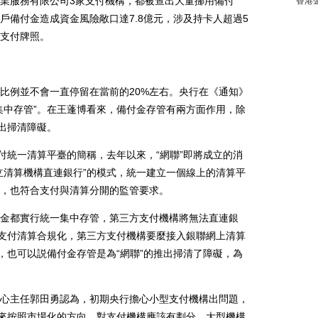
業服務有限公司3家支付機構，都被查出大量挪用備付
香港
戶備付金造成資金風險敞口達7.8億元，涉及持卡人超過5
支付牌照。
例並不會一直停留在當前的20%左右。央行在《通知》
集中存管”。在王蓬博看來，備付金存管有兩方面作用，除
推出掃清障礙。
統一清算平臺的簡稱，去年以來，“網聯”即將成立的消
立清算機構直連銀行”的模式，統一建立一個線上的清算平
，也符合支付與清算分開的監管要求。
都實行統一集中存管，第三方支付機構將無法直連銀
動支付清算合規化，第三方支付機構要麼接入銀聯網上清算
，也可以説備付金存管是為“網聯”的推出掃清了障礙，為
主任郭田勇認為，初期央行擔心小型支付機構出問題，
未來按照市場化的方向，對支付機構應該有劃分，大型機構