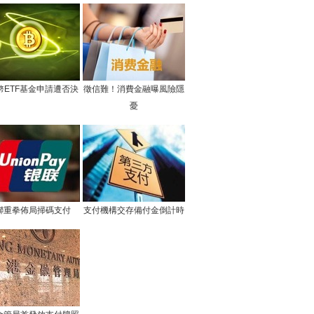
幣ETF基金申請遭否決
徵信難！消費金融曝風險隱
憂
聯重拳佈局掃碼支付
支付機構交存備付金倒計時