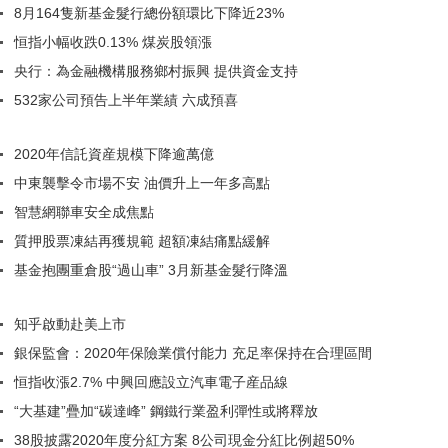
8月164隻新基金髮行總份額環比下降近23%
恒指小幅收跌0.13% 煤炭股領漲
央行：為金融機構服務鄉村振興 提供資金支持
532家公司預告上半年業績 六成預喜
2020年信託資産規模下降逾萬億
中東襲擊令市場不安 油價升上一年多高點
智慧網聯車安全成焦點
質押股票凍結再獲規範 超額凍結痛點緩解
基金抱團重倉股“過山車” 3月新基金髮行降溫
知乎啟動赴美上市
銀保監會：2020年保險業償付能力 充足率保持在合理區間
恒指收漲2.7% 中興回應設立汽車電子産品線
“大基建”疊加“碳達峰” 鋼鐵行業盈利彈性或將釋放
38股披露2020年度分紅方案 8公司現金分紅比例超50%