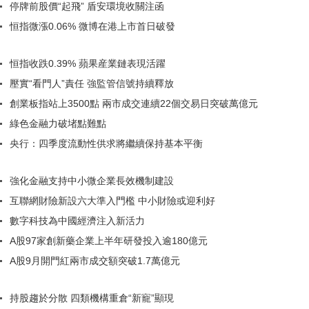
停牌前股價“起飛” 盾安環境收關注函
恒指微漲0.06% 微博在港上市首日破發
恒指收跌0.39% 蘋果産業鏈表現活躍
壓實“看門人”責任 強監管信號持續釋放
創業板指站上3500點 兩市成交連續22個交易日突破萬億元
綠色金融力破堵點難點
央行：四季度流動性供求將繼續保持基本平衡
強化金融支持中小微企業長效機制建設
互聯網財險新設六大準入門檻 中小財險或迎利好
數字科技為中國經濟注入新活力
A股97家創新藥企業上半年研發投入逾180億元
A股9月開門紅兩市成交額突破1.7萬億元
持股趨於分散 四類機構重倉“新寵”顯現