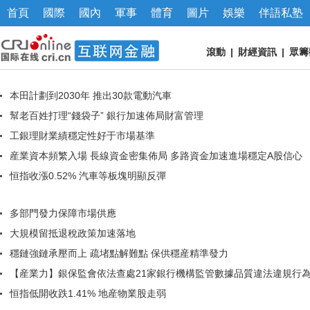
首頁
國際
國內
軍事
體育
圖片
娛樂
伴語私塾
滾動
|
財經資訊
|
眾籌
本田計劃到2030年 推出30款電動汽車
幫老百姓打理“錢袋子” 銀行加速佈局財富管理
工銀理財業績穩定性好于市場基準
産業資本頻繁入場 長線資金密集佈局 多路資金加速進場穩定A股信心
恒指收漲0.52% 汽車等板塊明顯反彈
多部門發力保障市場供應
大規模留抵退稅政策加速落地
穩鏈強鏈承壓而上 疏堵點解難點 保供穩産精準發力
【産業力】銀保監會依法查處21家銀行機構監管數據品質違法違規行
恒指低開收跌1.41% 地産物業股走弱