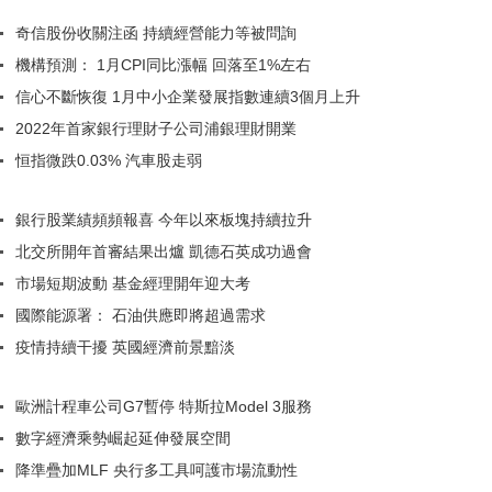
奇信股份收關注函 持續經營能力等被問詢
機構預測： 1月CPI同比漲幅 回落至1%左右
信心不斷恢復 1月中小企業發展指數連續3個月上升
2022年首家銀行理財子公司浦銀理財開業
恒指微跌0.03% 汽車股走弱
銀行股業績頻頻報喜 今年以來板塊持續拉升
北交所開年首審結果出爐 凱德石英成功過會
市場短期波動 基金經理開年迎大考
國際能源署： 石油供應即將超過需求
疫情持續干擾 英國經濟前景黯淡
歐洲計程車公司G7暫停 特斯拉Model 3服務
數字經濟乘勢崛起延伸發展空間
降準疊加MLF 央行多工具呵護市場流動性