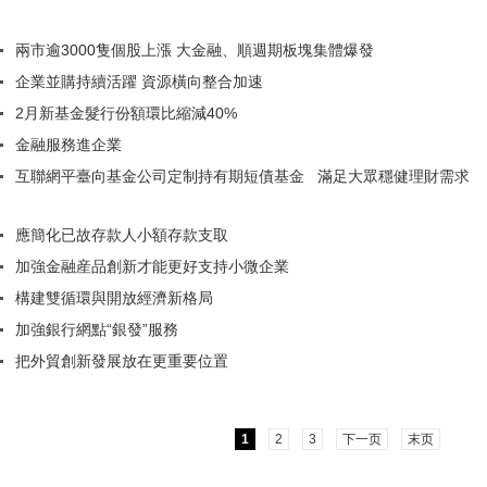
兩市逾3000隻個股上漲 大金融、順週期板塊集體爆發
企業並購持續活躍 資源橫向整合加速
2月新基金髮行份額環比縮減40%
金融服務進企業
互聯網平臺向基金公司定制持有期短債基金   滿足大眾穩健理財需求
應簡化已故存款人小額存款支取
加強金融産品創新才能更好支持小微企業
構建雙循環與開放經濟新格局
加強銀行網點“銀發”服務
把外貿創新發展放在更重要位置
1
2
3
下一页
末页