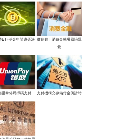
幣ETF基金申請遭否決
徵信難！消費金融曝風險隱
憂
聯重拳佈局掃碼支付
支付機構交存備付金倒計時