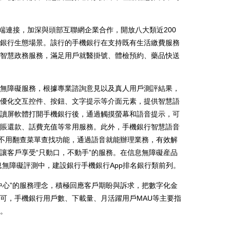
連接，加深與頭部互聯網企業合作，開放八大類近200
銀行生態場景。該行的手機銀行在支持既有生活繳費服務
智慧政務服務，滿足用戶就醫掛號、體檢預約、藥品快送
障礙服務，根據專業諮詢意見以及真人用戶測評結果，
優化交互控件、按鈕、文字提示等介面元素，提供智慧語
讀屏軟體打開手機銀行後，通過觸摸螢幕和語音提示，可
賬還款、話費充值等常用服務。此外，手機銀行智慧語音
戶不用翻查菜單查找功能，通過語音就能辦理業務，有效解
讓客戶享受“只動口，不動手”的服務。在信息無障礙産品
信息無障礙評測中，建設銀行手機銀行App排名銀行類前列。
心”的服務理念，積極回應客戶期盼與訴求，把數字化金
可，手機銀行用戶數、下載量、月活躍用戶MAU等主要指
。