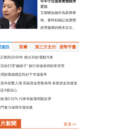
牢牢守住服務實體經濟
定位
互聯網金融作為新興事
物，要時刻銘記為實體
經濟服務的根本定位。
經資訊
眾籌
第三方支付
貨幣平臺
計劃到2030年 推出30款電動汽車
百姓打理“錢袋子” 銀行加速佈局財富管理
銀理財業績穩定性好于市場基準
業資本頻繁入場 長線資金密集佈局 多路資金加速進
穩定A股信心
收漲0.52% 汽車等板塊明顯反彈
部門發力保障市場供應
規模留抵退稅政策加速落地
圖片新聞
更多>>
鏈強鏈承壓而上 疏堵點解難點 保供穩産精準發力