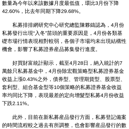
數量為今年以來該數據月度最低值，環比3月份下降
42.60%，比去年同期下降29.68%。
私募排排網研究中心研究總監陳夥鑄認為，4月份
私募發行出現“入冬”苗頭的重要原因是，4月份各類基
礎市場行情表現相對較弱，各個子市場均未出現結構性
機會，影響了私募證券産品募集發行進度。
好買財富統計顯示，截至4月28日，納入統計的7
萬餘只私募基金中，4月份除宏觀策略型私募證券基金
收益上漲0.43%之外，債券型、管理期貨型、股票型、
套利型、組合基金型等10個策略的私募證券基金收益
率均同比下降，表現最差的定向增髮型私募4月份收益
下跌2.11%。
此外，目前在新私募産品發行方面，私募登記備案
的時間流程較之過去有所調整，也會影響産品發行的數