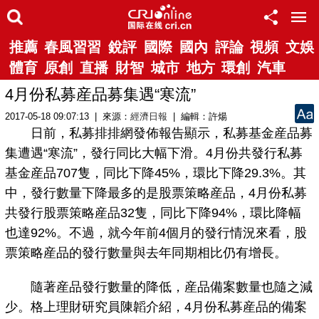
推薦
春風習習
銳評
國際
國內
評論
視頻
文娛
體育
原創
直播
財智
城市
地方
環創
汽車
4月份私募産品募集遇“寒流”
2017-05-18 09:07:13 | 來源：
經濟日報
| 編輯：許煬
日前，私募排排網發佈報告顯示，私募基金産品募
集遭遇“寒流”，發行同比大幅下滑。4月份共發行私募
基金産品707隻，同比下降45%，環比下降29.3%。其
中，發行數量下降最多的是股票策略産品，4月份私募
共發行股票策略産品32隻，同比下降94%，環比降幅
也達92%。不過，就今年前4個月的發行情況來看，股
票策略産品的發行數量與去年同期相比仍有增長。
隨著産品發行數量的降低，産品備案數量也隨之減
少。格上理財研究員陳韜介紹，4月份私募産品的備案