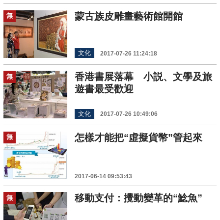
蒙古族皮雕畫藝術館開館
無
文化
2017-07-26 11:24:18
香港書展落幕 小説、文學及旅
無
遊書最受歡迎
文化
2017-07-26 10:49:06
怎樣才能把“虛擬貨幣”管起來
無
2017-06-14 09:53:43
移動支付：攪動變革的“鯰魚”
無