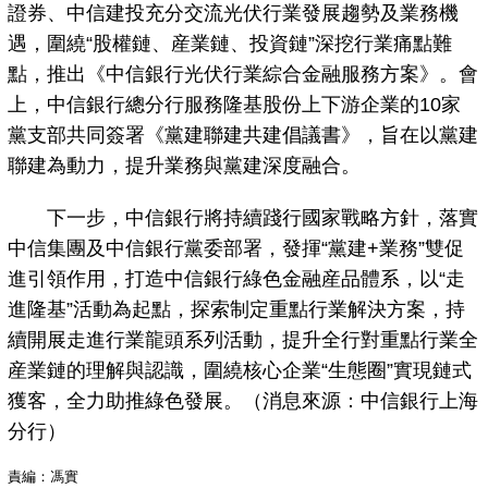
證券、中信建投充分交流光伏行業發展趨勢及業務機
遇，圍繞“股權鏈、産業鏈、投資鏈”深挖行業痛點難
點，推出《中信銀行光伏行業綜合金融服務方案》。會
上，中信銀行總分行服務隆基股份上下游企業的10家
黨支部共同簽署《黨建聯建共建倡議書》，旨在以黨建
聯建為動力，提升業務與黨建深度融合。
下一步，中信銀行將持續踐行國家戰略方針，落實
中信集團及中信銀行黨委部署，發揮“黨建+業務”雙促
進引領作用，打造中信銀行綠色金融産品體系，以“走
進隆基”活動為起點，探索制定重點行業解決方案，持
續開展走進行業龍頭系列活動，提升全行對重點行業全
産業鏈的理解與認識，圍繞核心企業“生態圈”實現鏈式
獲客，全力助推綠色發展。（消息來源：中信銀行上海
分行）
責編：馮實