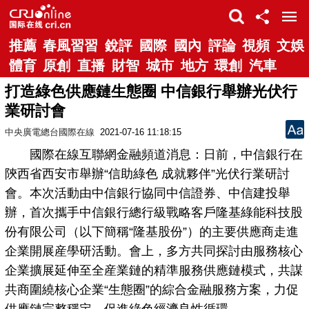
推薦
春風習習
銳評
國際
國內
評論
視頻
文娛
體育
原創
直播
財智
城市
地方
環創
汽車
打造綠色供應鏈生態圈 中信銀行舉辦光伏行
業研討會
中央廣電總台國際在線
2021-07-16 11:18:15
國際在線互聯網金融頻道消息：日前，中信銀行在
陝西省西安市舉辦“信助綠色 成就夥伴”光伏行業研討
會。本次活動由中信銀行協同中信證券、中信建投舉
辦，首次攜手中信銀行總行級戰略客戶隆基綠能科技股
份有限公司（以下簡稱“隆基股份”）的主要供應商走進
企業開展産學研活動。會上，多方共同探討由服務核心
企業擴展延伸至全産業鏈的精準服務供應鏈模式，共謀
共商圍繞核心企業“生態圈”的綜合金融服務方案，力促