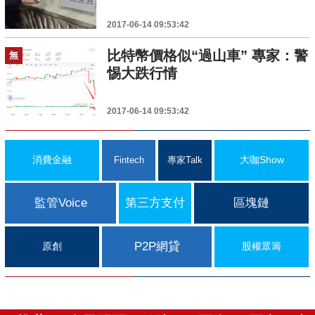
2017-06-14 09:53:42
比特幣價格似“過山車” 專家：警
無
惕大跌行情
2017-06-14 09:53:42
消費金融
大咖Show
Fintech
專家Talk
監管Voice
第三方支付
區塊鏈
P2P網貸
原創
股權眾籌