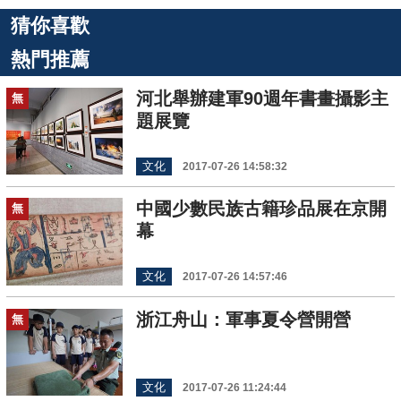
猜你喜歡
熱門推薦
河北舉辦建軍90週年書畫攝影主
無
題展覽
文化
2017-07-26 14:58:32
中國少數民族古籍珍品展在京開
無
幕
文化
2017-07-26 14:57:46
浙江舟山：軍事夏令營開營
無
文化
2017-07-26 11:24:44