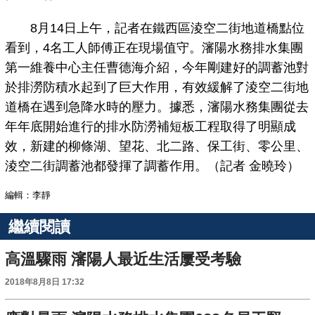
8月14日上午，記者在鐵西區淩空二街地道橋點位
看到，4名工人師傅正在現場值守。瀋陽水務排水集團
第一維養中心主任曹德海介紹，今年剛建好的調蓄池對
於排澇防積水起到了巨大作用，有效緩解了淩空二街地
道橋在遇到急降水時的壓力。據悉，瀋陽水務集團從去
年年底開始進行的排水防澇補短板工程取得了明顯成
效，新建的柳條湖、望花、北二路、保工街、零公里、
淩空二街調蓄池都發揮了調蓄作用。（記者 金曉玲）
編輯：李靜
繼續閱讀
高溫驟雨 瀋陽人最近生活屢受考驗
2018年8月8日 17:32