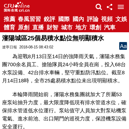
推薦
春風習習
銳評
國際
國內
評論
視頻
文娛
體育
原創
直播
財智
城市
地方
環創
汽車
瀋陽城區25個易積水點位無明顯積水
遼寧日報
2018-08-15 08:43:02
為迎戰8月13日至14日的強降雨天氣，瀋陽水務集
團700余名員工、搶險隊員24小時全員在崗，投入68台
水泵設備、42台排水車輛，堅守重點防汛點位。截至8
月14日18時，全市25處易積水點位未出現明顯積水。
本輪降雨開始前，瀋陽水務集團就加大了所屬53
座泵站抽升力度，最大限度降低現有排水管道水位，確
保排水管道低水位運行。泵站值守人員加大對泵站機泵
電氣、進水前池、出口閘門的巡視力度，保證機泵設備
安全運行。