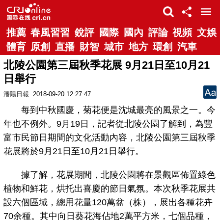
推薦
春風習習
銳評
國際
國內
評論
視頻
文娛
體育
原創
直播
財智
城市
地方
環創
汽車
北陵公園第三屆秋季花展 9月21日至10月21
日舉行
瀋陽日報
2018-09-20 12:27:47
每到中秋國慶，菊花便是沈城最亮的風景之一。今
年也不例外。9月19日，記者從北陵公園了解到，為豐
富市民節日期間的文化活動內容，北陵公園第三屆秋季
花展將於9月21日至10月21日舉行。
據了解，花展期間，北陵公園將在景觀區佈置綠色
植物和鮮花，烘托出喜慶的節日氣氛。本次秋季花展共
設六個區域，總用花量120萬盆（株），展出各種花卉
70余種。其中向日葵花海佔地2萬平方米，七個品種，