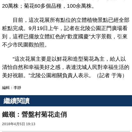
20萬株；菊花60多個品種，100余萬株。
目前，這次花展所有點位的立體植物景點已經全部
粧點完成。9月19日上午，記者在北陵公園正門廣場看
到，這裡已擺放立體紅色的“歡度國慶”大字景觀，引來
不少市民圍觀拍照。
“這次花展主要是以鮮花和造型菊花為主，給人以
清怡自然和幸福美好之感，表達沈城人民對幸福生活的
美好祝願。”北陵公園相關負責人表示。（記者 于海）
編輯：李靜
繼續閱讀
鐵嶺：營盤村菊花走俏
2018年4月5日 19:13