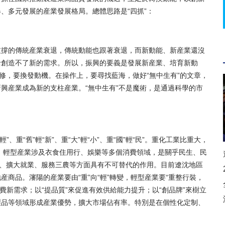
、多元發展的産業發展格局。總體思路是“四抓”：
撐的傳統産業衰退，傳統動能也跟著衰退，而新動能、新産業還沒
給創造不了新的需求。所以，振興的要義是發展新産業、培育新動
修，要換發動機。在操作上，要尋找藍海，做好“無中生有”的文章，
興産業成為新的支柱産業。“無中生有”不是魔術，是通過科學的市
重“舊”輕“新”、重“大”輕“小”、重“國”輕“民”。重化工業比重大，
5。輕型産業涉及衣食住用行、娛樂等多個消費領域，是關乎民生、民
口、擴大就業、服務三農等方面具有不可替代的作用。目前遼沈地區
商品。瀋陽的産業要由“重”向“輕”轉變，輕型産業要“重整行裝，
消費新需求；以“提品質”來促進有效供給能力提升；以“創品牌”來樹立
製品等領域形成産業優勢，擴大市場佔有率。特別是在個性化定制、