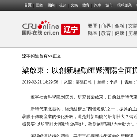
首頁
國際
國內
視頻
文娛
體育
汽車
城市
環球創業
要聞
|
商界
|
金融
|
文
縣區
|
教育
|
健康
|
房
遼寧頻道首頁>>
正文
梁啟東：以創新驅動匯聚瀋陽全面
2019-02-21 14:29:58
|
來源：
瀋陽日報
|
編輯：李靜 |
責編：
遼寧社會科學院副院長、研究員梁啟東，日前就新時代東
新時代東北振興，經濟結構是“四個短板”之一，振興的主
著眼于傳統産業的優化升級，還是對新動能的培育壯大？習
振興要“以培育壯大新動能為重點，激發創新驅動內生動力”
瀋陽經濟結構的調整，要牢牢把握新技術革命的新機遇，