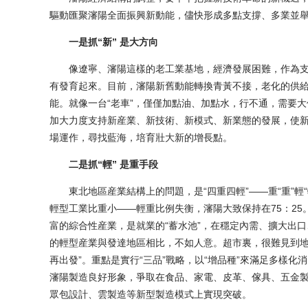
驅動匯聚瀋陽全面振興新動能，儘快形成多點支撐、多業並舉
一是抓“新” 是大方向
像遼寧、瀋陽這樣的老工業基地，經濟發展困難，作為支
有發育起來。目前，瀋陽新舊動能轉換青黃不接，老化的供
能。就像一台“老車”，僅僅加點油、加點水，行不通，需要大
加大力度支持新産業、新技術、新模式、新業態的發展，使新
場運作，尋找藍海，培育壯大新的增長點。
二是抓“輕” 是重手段
東北地區産業結構上的問題，是“四重四輕”——重“重”輕“輕”、
輕型工業比重小——輕重比例失衡，瀋陽大致保持在75：2
富的綜合性産業，是就業的“蓄水池”，在穩定內需、擴大出
的輕型産業與發達地區相比，不如人意。超市裏，很難見到地産
再出發”。重點是實行“三品”戰略，以“增品種”來滿足多樣化
瀋陽製造良好形象，爭取在食品、家電、皮革、傢具、五金
眾包設計、雲製造等新型製造模式上實現突破。