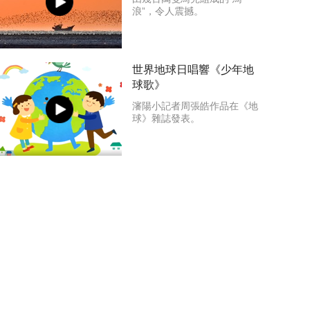
浪”，令人震撼。
世界地球日唱響《少年地
球歌》
瀋陽小記者周張皓作品在《地
球》雜誌發表。