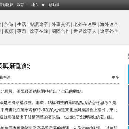
環球財智
教育
地方
移動版
體
|
旅遊
|
生活
|
點讚遼寧
|
外事交流
|
老外在遼寧
|
海外遼企
産
|
視頻
|
專題
|
遼寧在線
|
國際合作
|
世界遼寧人
|
遼寧外企
振興新動能
葛寧遠
更多
北振興、瀋陽經濟結構調整給出了自己的觀點。
線是經濟結構調整。那麼，結構調整的邏輯起點應該怎樣思考？是
近平總書記在遼寧考察時和在深入推進東北振興座談會上指出，東北
。這就明確指出了結構調整的著眼點，也指出了創新驅動的著力點。
抓住國家推動製造業高品質發展的機遇，立足於轉換動能，以創新