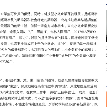
企業無可比擬的優勢。同時，科技型小微企業蓬勃發展，是經濟增
區經濟增長的助推器和社會穩定的調節器，成為推動産業結構調整的
中最活躍的創新主體。但與一些南方城市相比，東北小微企業層次較
業，遼寧入圍6、7戶，黑龍江、吉林入圍兩戶。2017年A股IPO
遼寧只有兩戶。抓“小”，體現的是放眼未來的眼界，同樣也體現了做慢
投資，也需要扶持成百上千的小微企。抓“小”，反應的是一種精神
大”有各自的優勢和定位，大項目有大的帶動性，小企業有小的輻射力。
以互相轉化的。瀋陽提出“個轉企”“小升規”“規升巨”的企業轉化和發
升巨”20戶。
”，要做好“加、減、乘、除”四則運算。就是既要做靠投資拉動擴大
驅動的“乘法”、簡政放權提高市場效率的“除法”。東北地區産能過剩
“減法”的文章。在實際工作中，要在“三個字號”上下功夫：改造升
不能躺在功勞簿上睡大覺，再不是“皇帝的女兒不愁嫁”，因為“裝進筐裏
適應市場，不能讓市場適應産品。所以結構調整必須“喜新厭舊”，既