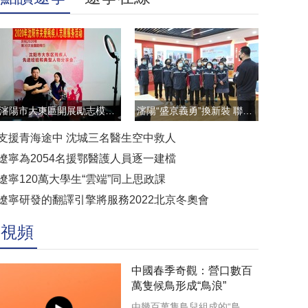
瀋陽市大東區開展勵志模範雲直播訪談活動
瀋陽“盛京義勇”換新裝 聯防聯控顯擔當
支援青海途中 沈城三名醫生空中救人
遼寧為2054名援鄂醫護人員逐一建檔
遼寧120萬大學生“雲端”同上思政課
遼寧研發的翻譯引擎將服務2022北京冬奧會
視頻
中國春季奇觀：營口數百
萬隻候鳥形成“鳥浪”
由幾百萬隻鳥兒組成的“鳥