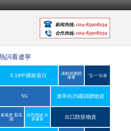
熱詞看遼寧
護航校園開
5.19中國旅遊日
“五一”出遊
學季
遼寧向25國捐贈物資
5G
春風來 梨花
全民閱讀 共
出口防疫物資
開
享書香