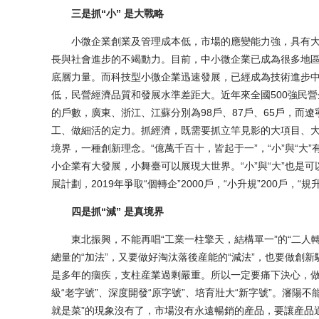
三是抓“小” 是大戰略
小微企業創業及管理成本低，市場的應變能力強，具有大
長與社會進步的不竭動力。目前，中小微企業已成為很多地
底層力量。而科技型小微企業迅速發展，已經成為技術進步
低，民營經濟品質和發展水準差距大。近年來全國500強民營企
的戶數，廣東、浙江、江蘇分別為98戶、87戶、65戶，而
工、做細活的定力。抓經濟，既需要抓立竿見影的大項目、大
境界，一種創新理念。“億萬千百十，皆起于一”，“小”與“
小企業有大發展，小舞臺可以展現大世界。“小”與“大”也是可
展計劃，2019年爭取“個轉企”2000戶，“小升規”200戶，“規
四是抓“減” 是真境界
東北振興，不能再唱“工業一柱擎天，結構單一”的“二人轉
總量的“加法”，又要做好淘汰落後産能的“減法”，也要做創新
是多年的痼疾，支柱産業過剩嚴重。所以一定要痛下決心，做好
級“老字號”、深度開發“原字號”、培育壯大“新字號”。瀋陽
就是菜”的現象沒有了，市場沒有永遠暢銷的産品，要讓産品