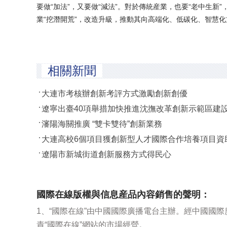
要做“加法”，又要做“減法”。對於傳統産業，也要“老中生
業“挖潛開荒”，改造升級，推動其向高端化、低碳化、智慧化
相關新聞
大連市考核辦創新考評方式激勵創新創優
遼寧出臺40項舉措加快推進沈撫改革創新示範區建
瀋陽海關推廣 “雙卡雙待”創新業務
大連高校6個項目獲創新型人才國際合作培養項目資
遼陽市新城街道創新服務方式得民心
國際在線版權與信息産品內容銷售的聲明：
1、“國際在線”由中國國際廣播電台主辦。經中國國
責“國際在線”網站的市場經營。