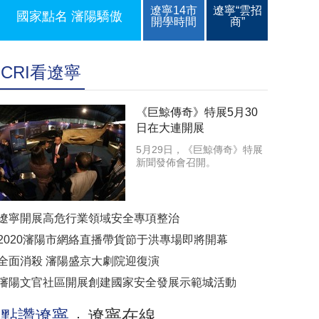
遼寧14市
遼寧“雲招
國家點名 瀋陽驕傲
開學時間
商”
CRI看遼寧
《巨鯨傳奇》特展5月30
日在大連開展
5月29日，《巨鯨傳奇》特展
新聞發佈會召開。
遼寧開展高危行業領域安全專項整治
2020瀋陽市網絡直播帶貨節于洪專場即將開幕
全面消殺 瀋陽盛京大劇院迎復演
瀋陽文官社區開展創建國家安全發展示範城活動
點讚遼寧
遼寧在線