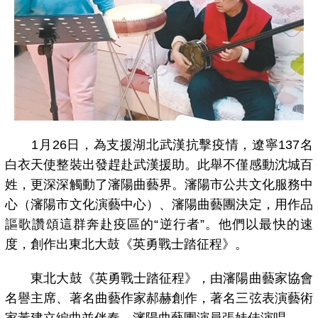
1月26日，為支援湖北武漢抗擊疫情，遼寧137名
白衣天使整裝出發趕赴武漢援助。此舉不僅感動沈城百
姓，更深深觸動了瀋陽曲藝界。瀋陽市公共文化服務中
心（瀋陽市文化演藝中心）、瀋陽曲藝團決定，用作品
謳歌讚頌這群奔赴疫區的“逆行者”。他們以最快的速
度，創作出東北大鼓《英勇戰士踏征程》。
東北大鼓《英勇戰士踏征程》，由瀋陽曲藝家協會
名譽主席、著名曲藝作家郝赫創作，著名三弦表演藝術
家黃建立編曲並伴奏，瀋陽曲藝團演員張娃佳演唱。