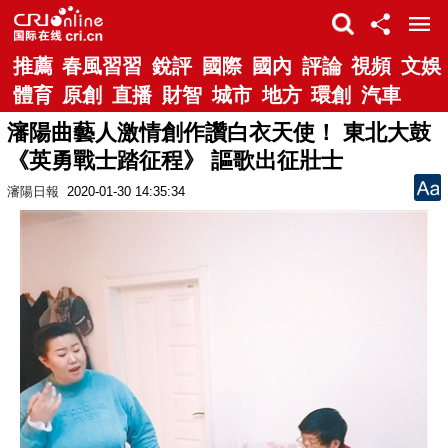
推薦
春風習習
銳評
國際
國內
評論
視頻
文娛
體育
原創
直播
財智
城市
地方
環創
汽車
瀋陽曲藝人激情創作讚白衣天使！ 東北大鼓
《英勇戰士踏征程》 謳歌出征壯士
瀋陽日報
2020-01-30 14:35:34