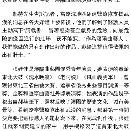
郝赫先生告訴記者，當遼沈地區組建醫療隊支援武
漢的消息在各大媒體上發佈後，他們了解到了醫護人員
主動寫下“請戰書”，冒著感染甚至獻身的危險，向最危
險的疫區逆行的壯舉，夜不能寐。“作為瀋陽曲藝人，
我們能做的只有創作出好的作品，獻給這群值得敬佩的
出征壯士。”
張娃佳是瀋陽曲藝團優秀青年演員，她表演的奉派
東北大鼓《沈水晚渡》《老阿姨》《鐵血義勇軍》，曾
獲得東北三省曲藝大賽、遼寧省優秀曲藝節目調演一等
獎、金獎和遼寧曲藝牡丹獎表演獎。她表演的作品幾乎
都出自郝赫筆下，題材反映了瀋陽的歷史文化、城市美
景等。看到遼寧醫療隊出征武漢的消息，郝赫第一時間
決定要把這樣感人的題材寫下來。在完成創作後，張娃
佳就來到黃建立的家中，用手機錄製了這首東北大鼓