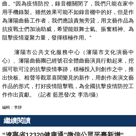
曲。“因為疫情防控，錄音棚關閉了，我們只能在家中
用手機錄製。雖然效果可能不如錄音棚中的好，但是作
為瀋陽曲藝工作者，我們應該責無旁貸，用文藝作品為
抗疫戰士們加油助威，希望能鼓舞士氣、振奮精神、為
阻擊疫情凝聚力量，發揮積極作用。”
瀋陽市公共文化服務中心（瀋陽市文化演藝中
心）、瀋陽曲藝團已經號召全體曲藝演員行動起來，挖
掘可歌可泣的抗擊疫情事跡，積極投入到創作之中，推
出快板、相聲等觀眾喜聞樂見的新作，用創作表演文藝
作品的形式，打好疫情阻擊戰，為全國抗擊疫情防控工
作作出貢獻。（
記者 藍恩發/文 李浩/攝
）
編輯：李靜
繼續閱讀
“遼寧省12320健康通”微信公眾平臺新增“疫情實時查”和“發熱門診導航”功能