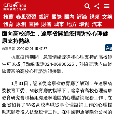
推薦
春風習習
銳評
國際
國內
評論
視頻
文娛
體育
原創
直播
財智
城市
地方
環創
汽車
面向高校師生，遼寧省開通疫情防控心理健
康支持熱線
遼寧日報
2020-02-01 15:47:37
抗擊疫情期間，急需情緒疏導和心理支持的高校師
生可以拔打熱線電話024-86938625，熱線電話均由經
驗豐富的高校心理諮詢師接聽。
1月31日，記者從遼寧省教育廳了解到，在遼寧省
委教育工委、省教育廳的指導下，遼寧省高校心理健康
教育研究會積極組織遼寧地區的心理諮詢服務工作，在
全省招募了98名高校專職從事心理諮詢工作的心理援
助志願者投入抗擊疫情工作。在中國聯通瀋陽分公司的