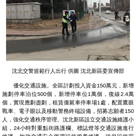
沈北交警規範行人出行 供圖 沈北新區委宣傳部
優化交通設施。全區計劃投入資金150萬元，新增
施劃停車泊位500個，新增停車位1萬個，復線2.4萬
個，實現應劃盡劃，租賃僵屍車停車場1處，配置鷹眼
戰車、電子眼以及移動警務終端設備，招募志願者150
人，強化交通秩序管理。沈北新區設立交通設施維護小
組，24小時對重點街路護欄、標誌燈等交通設施進行