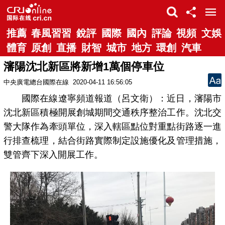
推薦
春風習習
銳評
國際
國內
評論
視頻
文娛
體育
原創
直播
財智
城市
地方
環創
汽車
瀋陽沈北新區將新增1萬個停車位
中央廣電總台國際在線
2020-04-11 16:56:05
國際在線遼寧頻道報道（呂文衛）：近日，瀋陽市
沈北新區積極開展創城期間交通秩序整治工作。沈北交
警大隊作為牽頭單位，深入轄區點位對重點街路逐一進
行排查梳理，結合街路實際制定設施優化及管理措施，
雙管齊下深入開展工作。