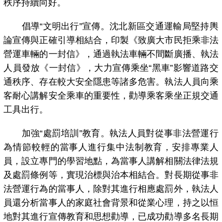
秩序持續向好。
倡導“文明出行”宣傳。沈北新區交通運輸局堅持輿
論宣傳與正確引導相結合，印製《致廣大市民拒乘非法
營運車輛的一封信》，通過執法車輛不間斷廣播、執法
人員發放《一封信》，大力宣傳乘坐“黑車”影響道路交
通秩序、存在較大安全隱患等諸多危害。執法人員向乘
客耐心講解安全乘車的重要性，勸導乘客乘坐正規交通
工具出行。
加強“處罰培訓”教育。執法人員對從事非法營運行
為情節較輕的當事人進行集中法制教育，安排專業人
員，設立專門的學習地點，為當事人講解相關法律法規
及處罰條例等，實現治標與治本相結合。對長期從事非
法營運行為的當事人，除對其進行相應處罰外，執法人
員還分析當事人的家庭社會背景和從業心理，持之以恒
地對其進行宣傳教育和思想勸導，已成功勸導多名長期