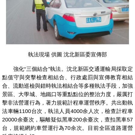
執法現場 供圖 沈北新區委宣傳部
強化“三個結合”執法。沈北新區交通運輸局採取定
點值守與突擊檢查相結合、行政處罰與宣傳教育相結
合、流動巡檢與錯時執法相結合等多種執法手段，加強
景區、大學城、地鐵口等重點點位的整治力度，嚴厲打
擊非法營運行為，著力規範計程車運營秩序。共出動執
法車輛1100台次，執法人員4000余人次，檢查計程車
20000余臺次，驅離疑似黑車200余臺次，查扣黑車57
台，規範網約車營運行為70余次。目前全區道路運營