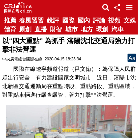
推薦
春風習習
銳評
國際
國內
評論
視頻
文娛
體育
原創
直播
財智
城市
地方
環創
汽車
以“四大重點” 為抓手 瀋陽沈北交通局強力打
擊非法營運
中央廣電總台國際在線
2020-04-15 18:23:34
國際在線遼寧頻道報道（呂文衛）：為保障人民群
眾出行安全，有力建設國家文明城市，近日，瀋陽市沈
北新區交通運輸局在重點時段、重點路段、重點區域，
對重點車輛進行嚴查嚴管，著力打擊非法營運。