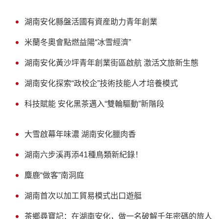
湖南安化縣盤活國有資産助力青年創業
米蘭冬奧會點燃益陽“冰雪經濟”
湖南安化黃沙坪青年創業街區啟航 激活文旅新生態
湖南安化探索“政校企”技術技能人才培養模式
科技賦能 安化黑茶邁入“雙輪驅動”新階段
大雪啟幕年味濃 湖南安化臘肉香
湖南六步溪再添41種鳥類新紀錄！
麋鹿“做客”南洞庭
湖南首次以加工貿易模式出口遊艇
茶鄉尋寶記：在湖南安化，做一名破解千年密碼的旅人