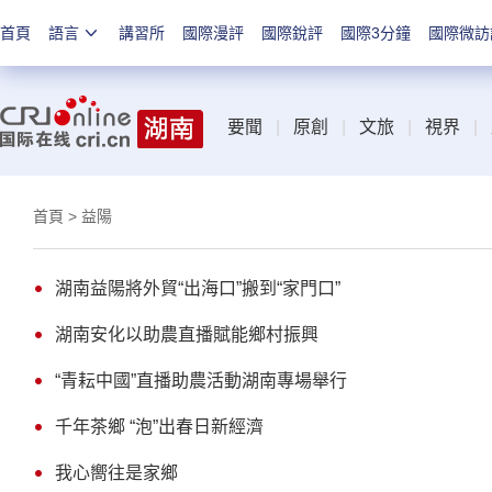
首頁
語言
講習所
國際漫評
國際銳評
國際3分鐘
國際微訪
要聞
|
原創
|
文旅
|
視界
|
首頁
> 益陽
湖南益陽將外貿“出海口”搬到“家門口”
湖南安化以助農直播賦能鄉村振興
“青耘中國”直播助農活動湖南專場舉行
千年茶鄉 “泡”出春日新經濟
我心嚮往是家鄉