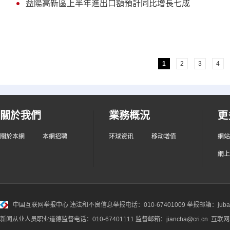
益陽高新區上半年進出口額預計同比增長七成
1
2
3
4
關於我們
業務概況
更
關於本網
本網招聘
环球资讯
移动增值
網站
網上
中国互联网举报中心
违法和不良信息举报电话：010-67401009 举报邮箱：jubao@
新闻从业人员职业道德监督电话：010-67401111 监督邮箱：jiancha@cri.cn 互联