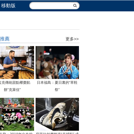
移動版
推薦
更多>>
拉克傳統甜點椰棗餡
日本福島：夏日裏的“草鞋
餅“克萊佳”
祭”