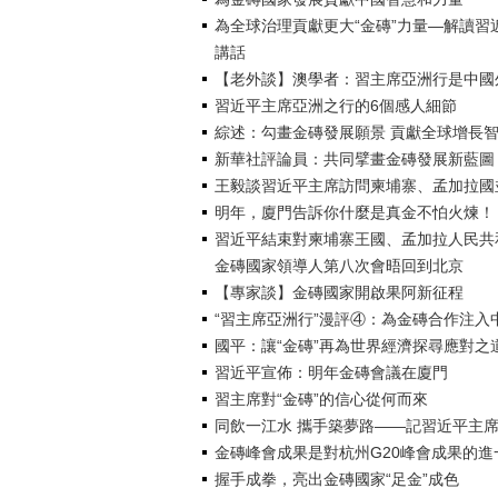
為全球治理貢獻更大“金磚”力量—解讀
講話
【老外談】澳學者：習主席亞洲行是中國
習近平主席亞洲之行的6個感人細節
綜述：勾畫金磚發展願景 貢獻全球增長
新華社評論員：共同擘畫金磚發展新藍圖
王毅談習近平主席訪問柬埔寨、孟加拉國
明年，廈門告訴你什麼是真金不怕火煉！
習近平結束對柬埔寨王國、孟加拉人民共
金磚國家領導人第八次會晤回到北京
【專家談】金磚國家開啟果阿新征程
“習主席亞洲行”漫評④：為金磚合作注入
國平：讓“金磚”再為世界經濟探尋應對之
習近平宣佈：明年金磚會議在廈門
習主席對“金磚”的信心從何而來
同飲一江水 攜手築夢路——記習近平主
金磚峰會成果是對杭州G20峰會成果的進
握手成拳，亮出金磚國家“足金”成色