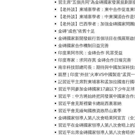
習主席“五個共同”為金磚國家發展規劃新
【老外談】柬埔寨學者：柬中合作促進柬
【老外談】柬埔寨學者：中柬瀾湄合作是
【老外談】巴西學者：加強金磚國家間團
金磚“成色”依舊十足
金磚國家新開發銀行首個項目在俄羅斯啟
金磚國家合作機制日益完善
印度果阿市民：金磚合作 民眾受益
印度專家：求同存異 金磚合作日臻完善
南非科技部總司長：期待與中國加深科技
親歷 | 印度“外挂”火車VS中國製造“孟買
記習近平主席對柬埔寨和孟加拉國進行國
習近平同參加金磚國家17歲以下少年足
習近平：中方將始終把同發展中國家合作
習近平會見斯裡蘭卡總統西裏塞納
習近平會見緬甸國務資政昂山素季
金磚國家領導人第八次會晤果阿宣言（全
習近平在金磚國家領導人第八次會晤上的
習近平出席金磚國家領導人第八次會晤併