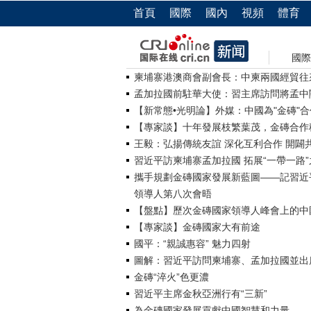
首頁
國際
國內
視頻
體育
國際
柬埔寨港澳商會副會長：中柬兩國經貿往
孟加拉國前駐華大使：習主席訪問將孟中
【新常態•光明論】外媒：中國為"金磚"
【專家談】十年發展枝繁葉茂，金磚合作
王毅：弘揚傳統友誼 深化互利合作 開闢
習近平訪柬埔寨孟加拉國 拓展“一帶一路
攜手規劃金磚國家發展新藍圖——記習近
領導人第八次會晤
【盤點】歷次金磚國家領導人峰會上的中
【專家談】金磚國家大有前途
國平：“親誠惠容” 魅力四射
圖解：習近平訪問柬埔寨、孟加拉國並出
金磚“淬火”色更濃
習近平主席金秋亞洲行有“三新”
為金磚國家發展貢獻中國智慧和力量