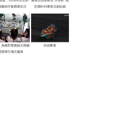
臥龍：2018年出生的
蘇富比拍賣耐克“月球鞋” 成
熊貓幼仔集體過生日
交價約44萬美元創紀錄
：為兩對雙胞胎大熊貓
街頭舞者
寶寶舉行滿月慶典