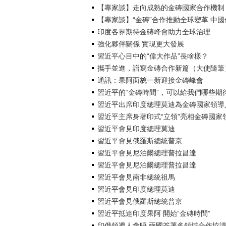
【專家談】走向成熟的金磚國家合作機制
【專家談】“金磚”合作推動全球變革 中
印度各界期待金磚峰會助力全球治理
強化夥伴關係 實現更大發展
習近平心目中的“偉大作品”長啥樣？
攜手並進，譜寫金磚合作新篇（大使隨筆
通訊：果阿面貌一新迎接金磚峰會
習近平的“金磚時間”，可以給我們哪些期
習近平出席印度總理莫迪為金磚國家領導
習近平主席身著印式“立領”亮相金磚國家
習近平會見印度總理莫迪
習近平會見俄羅斯總統普京
習近平會見尼泊爾總理普拉昌達
習近平會見尼泊爾總理普拉昌達
習近平會見南非總統祖馬
習近平會見印度總理莫迪
習近平會見俄羅斯總統普京
習近平抵達印度果阿 開始“金磚時間”
印俄領導人會晤 兩國簽署多領域合作協