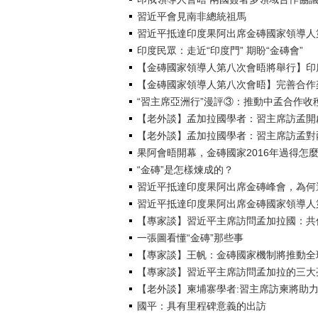
習近平會見南非總統祖馬
習近平抵達印度果阿出席金磚國家領導人
印度民眾：走近“印度門” 期盼“金磚會”
【金磚國家領導人第八次會晤將舉行】印
【金磚國家領導人第八次會晤】完善合作
“習主席亞洲行”漫評③：推動中孟合作收
【老外談】孟加拉國學者：習主席訪孟開
【老外談】孟加拉國學者：習主席訪孟對
果阿會晤開幕，金磚國家2016年過得怎
“金磚”是怎樣煉成的？
習近平抵達印度果阿出席金磚峰會，為何
習近平抵達印度果阿出席金磚國家領導人
【專家談】習近平主席訪問孟加拉國：共
一張圖看懂“金磚”那些事
【專家談】王帆：金磚國家機制將推動全
【專家談】習近平主席訪問孟加拉的三大
【老外談】柬埔寨學者:習主席訪柬將助
國平：具有里程碑意義的出訪