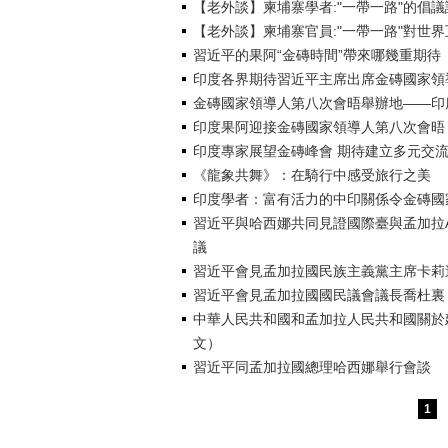
【老外談】柬埔寨學者:"一帶一路"的倡
【老外談】柬埔寨官員:"一帶一路"對世
習近平的果阿“金磚時間”帶來哪幾重期待
印度各界期待習近平主席出席金磚國家領
金磚國家領導人第八次會晤舉辦地——印
印度果阿迎接金磚國家領導人第八次會晤
印度專家展望金磚峰會 期待建立多元交
《龍象共舞》：在騎行中感受旅行之美
印度學者：富有活力的中印關係令金磚國
習近平與哈西娜共同見證國際臺與孟加拉
議
習近平會見孟加拉國民族主義黨主席卡莉
習近平會見孟加拉國國民議會議長喬杜裏
中華人民共和國和孟加拉人民共和國關於
文）
習近平同孟加拉國總理哈西娜舉行會談
1