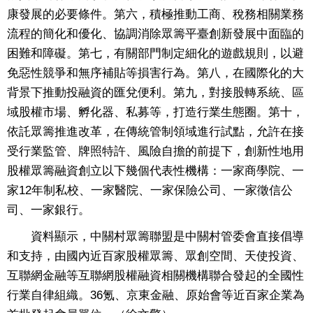
康發展的必要條件。第六，積極推動工商、稅務相關業務
流程的簡化和優化、協調消除眾籌平臺創新發展中面臨的
困難和障礙。第七，有關部門制定細化的遊戲規則，以避
免惡性競爭和無序補貼等損害行為。第八，在國際化的大
背景下推動投融資的匯兌便利。第九，對接股轉系統、區
域股權市場、孵化器、私募等，打造行業生態圈。第十，
依託眾籌推進改革，在傳統管制領域進行試點，允許在接
受行業監管、牌照特許、風險自擔的前提下，創新性地用
股權眾籌融資創立以下幾個代表性機構：一家商學院、一
家12年制私校、一家醫院、一家保險公司、一家徵信公
司、一家銀行。
資料顯示，中關村眾籌聯盟是中關村管委會直接倡導
和支持，由國內近百家股權眾籌、眾創空間、天使投資、
互聯網金融等互聯網股權融資相關機構聯合發起的全國性
行業自律組織。36氪、京東金融、原始會等近百家企業為