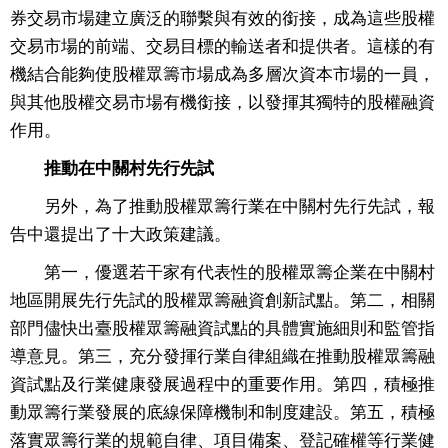
券交易市場建立廣泛的聯繫與有效的銜接，成為這些股權
交易市場的前端、交易目標的輸送者和提供者。這樣的有
機結合能夠使股權眾籌市場成為多層次資本市場的一員，
與其他股權交易市場有機銜接，以發揮其獨特的股權融資
作用。
推動在中關村先行先試
另外，為了推動股權眾籌行業在中關村先行先試，報
告中還提出了十大政策建議。
第一，優選若干家有代表性的股權眾籌企業在中關村
地區開展先行先試的股權眾籌融資創新試點。第二，相關
部門儘快出臺股權眾籌融資試點的具體實施細則和監管指
導意見。第三，充分發揮行業自律組織在推動股權眾籌融
資試點及行業健康發展過程中的重要作用。第四，積極推
動眾籌行業發展的底線保障機制和制度建設。第五，積極
落實眾籌行業的規範自律、項目備案、登記確權等行業健