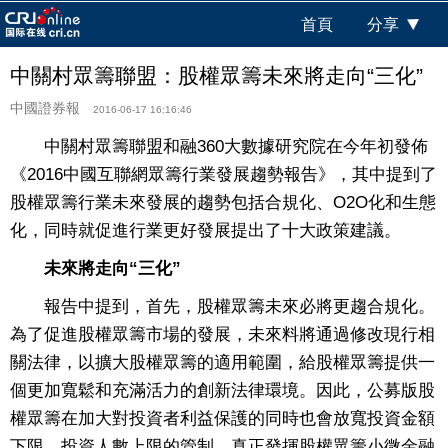
首頁
分享
中關村眾籌聯盟：股權眾籌未來將走向“三化”
中國證券報
2016-06-17 16:16:46
中關村眾籌聯盟和融360大數據研究院在今年初發佈
《2016中國互聯網眾籌行業發展趨勢報告》，其中提到了
股權眾籌行業未來發展的趨勢包括合規化、O2O化和生態
化，同時就促進行業更好發展提出了十大政策建議。
未來將走向“三化”
報告中提到，首先，股權眾籌未來必將更趨合規化。
為了促進股權眾籌市場的發展，未來料將通過修改現行相
關法律，以擴大股權眾籌的適用範圍，給股權眾籌提供一
個更加寬鬆和充滿活力的創新法律環境。因此，公募版股
權眾籌在加大對投資者利益保護的同時也會放寬投資金額
下限、投資人數上限的管制，真正發揮股權眾籌小微金融