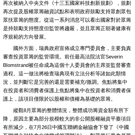
再次被納入中央文件《十三五國家科技創新規劃》，規劃
再次提及股權眾籌融資試點和表明政府鼓勵支持眾創眾包
眾扶眾籌的態度。從這一系列消息可以看出國家對於眾籌
是持鼓勵支持態度但監管將趨嚴，並且眾籌正朝著健康有
序規範的方向發展。
國外方面，瑞典政府宣佈成立專門委員會，主要負責
審查投資眾籌的監管環境。前任最高法院法官Severin
Blomstrand被任命成為這個十人委員會的主席並監督審查
過程。這一做法將檢查瑞典現有立法分析等諸如此類情
況，並判斷它是完善的還是需要補充/微調。焦點將集中
在投資者和消費者保護上焦點將集中在投資者和消費者保
護上，該項目僅限於以股權和債權為基礎的眾籌。
縱觀8月眾籌的整體情況，整體成功籌資金額有所下
降，原因主要為部分規模較大的非公開股權融資平臺項目
有所減少，在7月26日中國互聯網金融協會下發了《中國