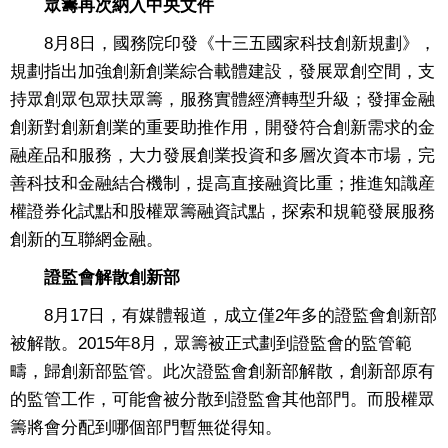
眾籌再次納入中央文件
8月8日，國務院印發《十三五國家科技創新規劃》，
規劃指出加強創新創業綜合載體建設，發展眾創空間，支
持眾創眾包眾扶眾籌，服務實體經濟轉型升級；發揮金融
創新對創新創業的重要助推作用，開發符合創新需求的金
融産品和服務，大力發展創業投資和多層次資本市場，完
善科技和金融結合機制，提高直接融資比重；推進知識産
權證券化試點和股權眾籌融資試點，探索和規範發展服務
創新的互聯網金融。
證監會解散創新部
8月17日，有媒體報道，成立僅2年多的證監會創新部
被解散。2015年8月，眾籌被正式劃到證監會的監管範
疇，歸創新部監管。此次證監會創新部解散，創新部原有
的監管工作，可能會被分散到證監會其他部門。而股權眾
籌將會分配到哪個部門暫無從得知。