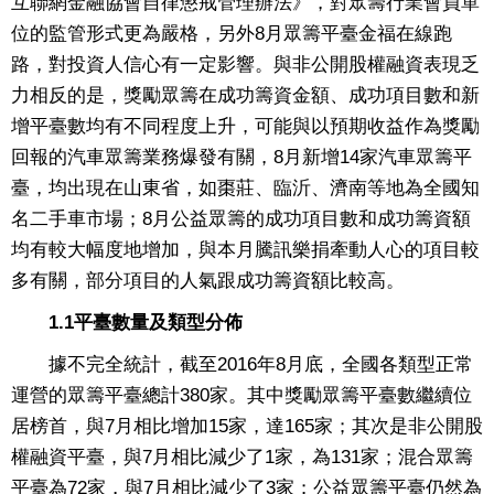
互聯網金融協會自律懲戒管理辦法》，對眾籌行業會員單
位的監管形式更為嚴格，另外8月眾籌平臺金福在線跑
路，對投資人信心有一定影響。與非公開股權融資表現乏
力相反的是，獎勵眾籌在成功籌資金額、成功項目數和新
增平臺數均有不同程度上升，可能與以預期收益作為獎勵
回報的汽車眾籌業務爆發有關，8月新增14家汽車眾籌平
臺，均出現在山東省，如棗莊、臨沂、濟南等地為全國知
名二手車市場；8月公益眾籌的成功項目數和成功籌資額
均有較大幅度地增加，與本月騰訊樂捐牽動人心的項目較
多有關，部分項目的人氣跟成功籌資額比較高。
1.1平臺數量及類型分佈
據不完全統計，截至2016年8月底，全國各類型正常
運營的眾籌平臺總計380家。其中獎勵眾籌平臺數繼續位
居榜首，與7月相比增加15家，達165家；其次是非公開股
權融資平臺，與7月相比減少了1家，為131家；混合眾籌
平臺為72家，與7月相比減少了3家；公益眾籌平臺仍然為