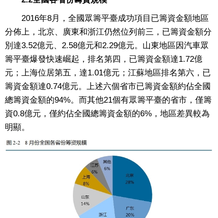
2016年8月，全國眾籌平臺成功項目已籌資金額地區
分佈上，北京、廣東和浙江仍然位列前三，已籌資金額分
別達3.52億元、2.58億元和2.29億元。山東地區因汽車眾
籌平臺爆發快速崛起，排名第四，已籌資金額達1.72億
元；上海位居第五，達1.01億元；江蘇地區排名第六，已
籌資金額達0.74億元。上述六個省市已籌資金額約佔全國
總籌資金額的94%。而其他21個有眾籌平臺的省市，僅籌
資0.8億元，僅約佔全國總籌資金額的6%，地區差異較為
明顯。