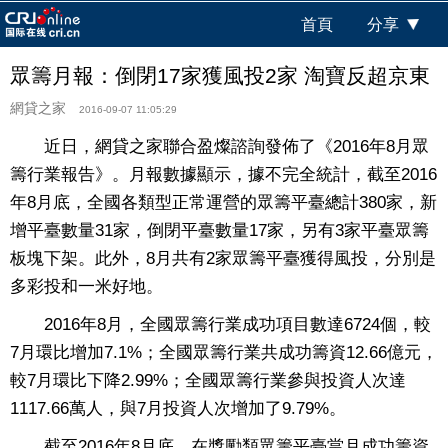
首頁
分享
眾籌月報：倒閉17家獲風投2家 淘寶反超京東
網貸之家
2016-09-07 11:05:29
近日，網貸之家聯合盈燦諮詢發佈了《2016年8月眾
籌行業報告》。月報數據顯示，據不完全統計，截至2016
年8月底，全國各類型正常運營的眾籌平臺總計380家，新
增平臺數量31家，倒閉平臺數量17家，另有3家平臺眾籌
板塊下架。此外，8月共有2家眾籌平臺獲得風投，分別是
多彩投和一米好地。
2016年8月，全國眾籌行業成功項目數達6724個，較
7月環比增加7.1%；全國眾籌行業共成功籌資12.66億元，
較7月環比下降2.99%；全國眾籌行業參與投資人次達
1117.66萬人，與7月投資人次增加了9.79%。
截至2016年8月底，在獎勵類眾籌平臺當月成功籌資