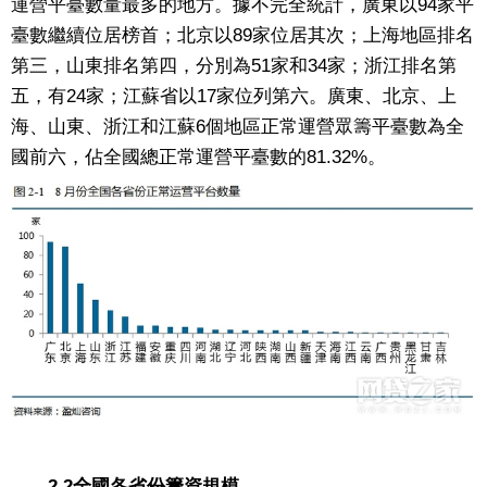
運營平臺數量最多的地方。據不完全統計，廣東以94家平
臺數繼續位居榜首；北京以89家位居其次；上海地區排名
第三，山東排名第四，分別為51家和34家；浙江排名第
五，有24家；江蘇省以17家位列第六。廣東、北京、上
海、山東、浙江和江蘇6個地區正常運營眾籌平臺數為全
國前六，佔全國總正常運營平臺數的81.32%。
2.2全國各省份籌資規模