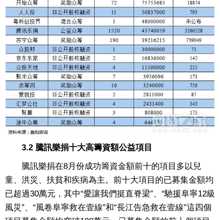
3.2 騰訊樂捐十大高籌資額公益項目
騰訊樂捐在8月份成功籌資金額前十的項目多以兒
童、洪災、扶貧和疾病為主。前十大項目的已募集金額均
已超過30萬元，其中“愛讓我們挺直脊梁”、“馳援阜寧12級
風災”、“風卷阜寧救在壹線”和“長江告急救在壹線”這四個