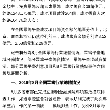
金額中，淘寶眾籌反超京東眾籌，成功籌資金額超億元，
約為12481.75萬元，成功項目數達264個，成功投資人次
約為164.76萬人次；
在全國眾籌平臺成功項目籌資金額的地區分佈上，北
京、廣東和浙江仍然位列前三，成功籌資金額分別達3.52
億元、2.58億元和2.29億元。
報告將分為8月全國眾籌行業總體情況、眾籌平臺地
域分佈情況、部分眾籌平臺籌資情況、眾籌平臺獲融資情
況、部分眾籌平臺創意項目和8月眾籌行業熱點事件六個
板塊展開分析。
一、2016年8月全國眾籌行業總體情況
8月多省市都已完成互聯網金融風險專項整治摸底排
查工作，如遼寧證監會就發通告，表示順利完成了此次專
項整治工作的第一階段——摸底排查工作。另外8月眾籌