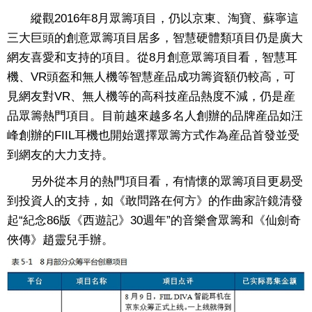
縱觀2016年8月眾籌項目，仍以京東、淘寶、蘇寧這
三大巨頭的創意眾籌項目居多，智慧硬體類項目仍是廣大
網友喜愛和支持的項目。從8月創意眾籌項目看，智慧耳
機、VR頭盔和無人機等智慧産品成功籌資額仍較高，可
見網友對VR、無人機等的高科技産品熱度不減，仍是産
品眾籌熱門項目。目前越來越多名人創辦的品牌産品如汪
峰創辦的FIIL耳機也開始選擇眾籌方式作為産品首發並受
到網友的大力支持。
另外從本月的熱門項目看，有情懷的眾籌項目更易受
到投資人的支持，如《敢問路在何方》的作曲家許鏡清發
起“紀念86版《西遊記》30週年”的音樂會眾籌和《仙劍奇
俠傳》趙靈兒手辦。