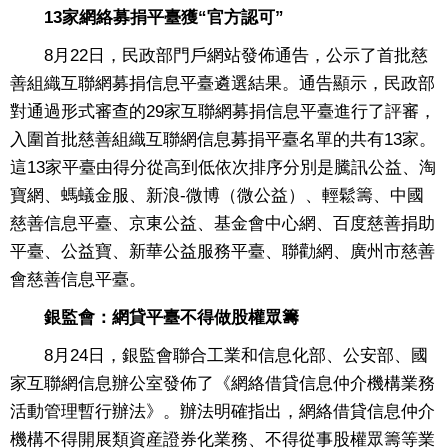
13家網絡募捐平臺獲“官方認可”
8月22日，民政部門戶網站發佈通告，公示了首批慈
善組織互聯網募捐信息平臺遴選結果。通告顯示，民政部
對通過形式審查的29家互聯網募捐信息平臺進行了評審，
入圍首批慈善組織互聯網信息募捐平臺名單的共有13家。
這13家平臺由得分從高到低依次排序分別是騰訊公益、淘
寶網、螞蟻金服、新浪-微博（微公益）、輕鬆籌、中國
慈善信息平臺、京東公益、基金會中心網、百度慈善捐助
平臺、公益寶、新華公益服務平臺、聯勸網、廣州市慈善
會慈善信息平臺。
銀監會：網貸平臺不得做股權眾籌
8月24日，銀監會聯合工業和信息化部、公安部、國
家互聯網信息辦公室發佈了《網絡借貸信息仲介機構業務
活動管理暫行辦法》。辦法明確指出，網絡借貸信息仲介
機構不得開展類資産證券化業務、不得從事股權眾籌等業