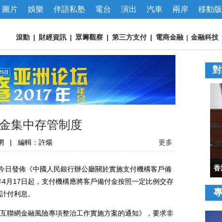
圖片
娛樂
伴語私塾
電台
演出
汽車
兩岸
移動版
滾動
|
財經資訊
|
眾籌觀察
|
第三方支付
|
電商金融
金融科技
|
對
金集中存管制度
網
|
編輯：許煬
更多
透
今日發佈《中國人民銀行辦公廳關於實施支付機構客戶備
年4月17日起，支付機構應將客戶備付金按照一定比例交存
計付利息。
聯網金融風險專項整治工作實施方案的通知》，要求非