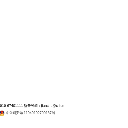
7401111 監督郵箱：jiancha@cri.cn
京公網安備 11040102700187號