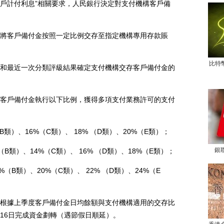
戶計付利息”相關要求，人民銀行決定對支付機構客戶備
應將客戶備付金按照一定比例交存至指定機構專用存款賬
比特
最近一次分類評級結果確定支付機構交存客戶備付金的
存客戶備付金執行以下比例，獲得多項支付業務許可的支付
類）、16%（C類）、 18% （D類）、20%（E類）；
銀
類）、14%（C類）、 16% （D類）、18%（E類）；
B類）、20%（C類）、 22% （D類）、24%（E
據上季度客戶備付金日均餘額與支付機構適用的交存比
16日完成資金劃轉（遇節假日順延）。