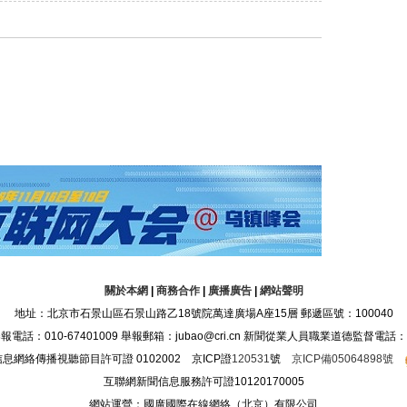
關於本網
|
商務合作
|
廣播廣告
|
網站聲明
地址：北京市石景山區石景山路乙18號院萬達廣場A座15層 郵遞區號：100040
：010-67401009 舉報郵箱：jubao@cri.cn 新聞從業人員職業道德監督電話：010-6
息網絡傳播視聽節目許可證 0102002 京ICP證
120531
號
京ICP備05064898號
互聯網新聞信息服務許可證10120170005
網站運營：國廣國際在線網絡（北京）有限公司