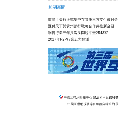
相關新聞
重磅！央行正式集中存管第三方支付備付金
匯付天下與貴州銀行戰略合作共推新金融
網貸行業三年共淘汰問題平臺2543家
2017年P2P行業五大預測
中國互聯網舉報中心
違法和不良信息舉報電話
中國互聯網視聽節目服務自律公約
信