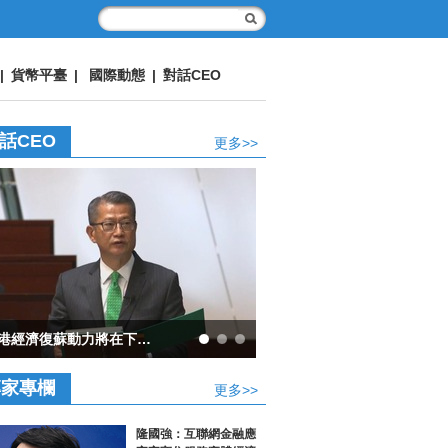
|
貨幣平臺
|
國際動態
|
對話CEO
話CEO
更多>>
過數據洞見世界
專家專欄
更多>>
隆國強：互聯網金融應