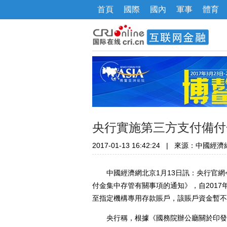
首頁
國際
國內
軍事
體育
央行實施第三方支付備付
2017-01-13 16:42:24
|
來源：中國經濟
中國經濟網北京1月13日訊：央行官網
付金集中存管有關事項的通知》，自2017
至指定機構專用存款賬戶，該賬戶資金暫不
央行稱，根據《國務院辦公廳關於印發互