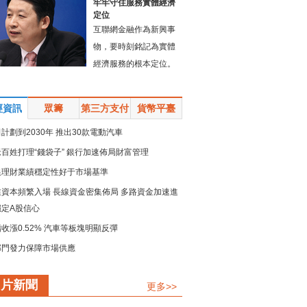
牢牢守住服務實體經濟
定位
互聯網金融作為新興事
物，要時刻銘記為實體
經濟服務的根本定位。
經資訊
眾籌
第三方支付
貨幣平臺
計劃到2030年 推出30款電動汽車
百姓打理“錢袋子” 銀行加速佈局財富管理
銀理財業績穩定性好于市場基準
業資本頻繁入場 長線資金密集佈局 多路資金加速進
穩定A股信心
收漲0.52% 汽車等板塊明顯反彈
部門發力保障市場供應
規模留抵退稅政策加速落地
圖片新聞
更多>>
鏈強鏈承壓而上 疏堵點解難點 保供穩産精準發力