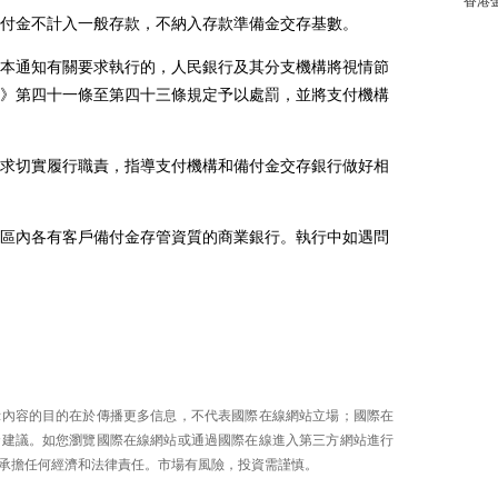
香港
金不計入一般存款，不納入存款準備金交存基數。
通知有關要求執行的，人民銀行及其分支機構將視情節
》第四十一條至第四十三條規定予以處罰，並將支付機構
切實履行職責，指導支付機構和備付金交存銀行做好相
內各有客戶備付金存管資質的商業銀行。執行中如遇問
示內容的目的在於傳播更多信息，不代表國際在線網站立場；國際在
資建議。如您瀏覽國際在線網站或通過國際在線進入第三方網站進行
承擔任何經濟和法律責任。市場有風險，投資需謹慎。