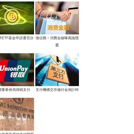
幣ETF基金申請遭否決
徵信難！消費金融曝風險隱
憂
聯重拳佈局掃碼支付
支付機構交存備付金倒計時