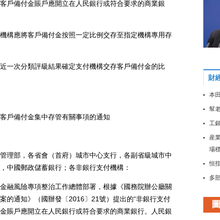
客戶備付金賬戶應開立在人民銀行或符合要求的商業銀
付機構應將客戶備付金按照一定比例交存至指定機構專用存
一次分類評級結果確定支付機構交存客戶備付金的比
財
本田
幫老
客戶備付金集中存管有關事項的通知
工
産
場
理部，各省會（首府）城市中心支行，各副省級城市中
恒指
，中國郵政儲蓄銀行；各非銀行支付機構：
多
融風險專項整治工作總體部署，根據《國務院辦公廳關
大
的通知》（國辦發〔2016〕21號）提出的“非銀行支付
穩
金賬戶應開立在人民銀行或符合要求的商業銀行。人民銀