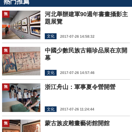
熱門推薦
河北舉辦建軍90週年書畫攝影主
無
題展覽
文化
2017-07-26 14:58:32
中國少數民族古籍珍品展在京開
無
幕
文化
2017-07-26 14:57:46
浙江舟山：軍事夏令營開營
無
文化
2017-07-26 11:24:44
蒙古族皮雕畫藝術館開館
無