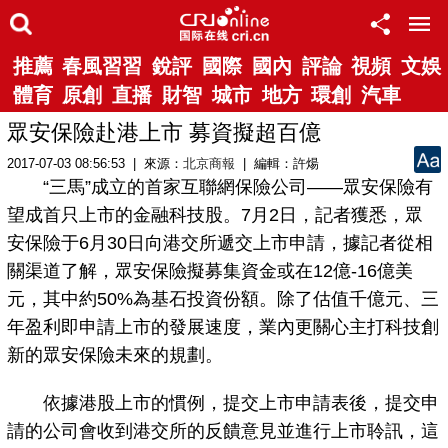
推薦
春風習習
銳評
國際
國內
評論
視頻
文娛
體育
原創
直播
財智
城市
地方
環創
汽車
眾安保險赴港上市 募資擬超百億
2017-07-03 08:56:53 | 來源：
北京商報
| 編輯：許煬
“三馬”成立的首家互聯網保險公司——眾安保險有
望成首只上市的金融科技股。7月2日，記者獲悉，眾
安保險于6月30日向港交所遞交上市申請，據記者從相
關渠道了解，眾安保險擬募集資金或在12億-16億美
元，其中約50%為基石投資份額。除了估值千億元、三
年盈利即申請上市的發展速度，業內更關心主打科技創
新的眾安保險未來的規劃。
依據港股上市的慣例，提交上市申請表後，提交申
請的公司會收到港交所的反饋意見並進行上市聆訊，這