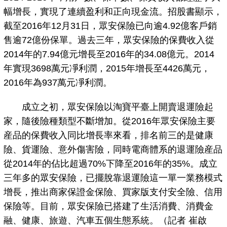
幅增長，實現了連續盈利和正向現金流。招股書顯示，
截至2016年12月31日，眾安保險已向逾4.92億客戶銷
售逾72億份保單。過去三年，眾安保險的保費收入從
2014年的7.94億元增長至2016年的34.08億元。2014
年實現3698萬元凈利潤，2015年增長至4426萬元，
2016年為937萬元凈利潤。
成立之初，眾安保險以淘寶平臺上開賣退運險起
家，隨後險種類型不斷增加。從2016年眾安保險主要
産品的保費收入同比增長率來看，排名前三的是健康
險、貨運險、意外傷害險，同時電商體系的退運險産品
從2014年的佔比超過70%下降至2016年的35%。成立
三年多的眾安保險，已擺脫靠退運險這一單一業務模式
增長，推出商家保證金保險、買家版支付安全險、信用
保險等。目前，眾安保險已搭建了生活消費、消費金
融、健康、旅遊、汽車五個生態系統。（記者 崔啟