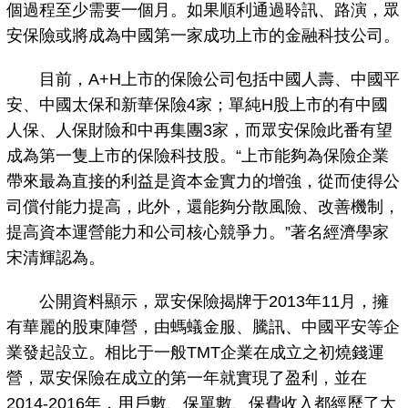
個過程至少需要一個月。如果順利通過聆訊、路演，眾
安保險或將成為中國第一家成功上市的金融科技公司。
目前，A+H上市的保險公司包括中國人壽、中國平
安、中國太保和新華保險4家；單純H股上市的有中國
人保、人保財險和中再集團3家，而眾安保險此番有望
成為第一隻上市的保險科技股。“上市能夠為保險企業
帶來最為直接的利益是資本金實力的增強，從而使得公
司償付能力提高，此外，還能夠分散風險、改善機制，
提高資本運營能力和公司核心競爭力。”著名經濟學家
宋清輝認為。
公開資料顯示，眾安保險揭牌于2013年11月，擁
有華麗的股東陣營，由螞蟻金服、騰訊、中國平安等企
業發起設立。相比于一般TMT企業在成立之初燒錢運
營，眾安保險在成立的第一年就實現了盈利，並在
2014-2016年，用戶數、保單數、保費收入都經歷了大