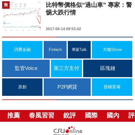
比特幣價格似“過山車” 專家：警
無
惕大跌行情
2017-06-14 09:53:42
消費金融
大咖Show
Fintech
專家Talk
監管Voice
第三方支付
區塊鏈
P2P網貸
原創
股權眾籌
推薦
春風習習
銳評
國際
國內
評