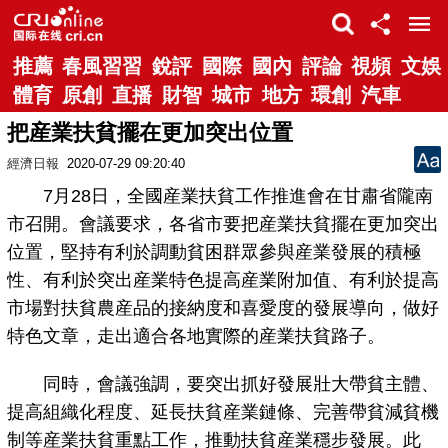
推薦
春風習習
銳評
國際
國內
評論
視頻
文娛
體育
原創
直播
財智
城市
地方
環創
汽車
把産業扶貧擺在更加突出位置
經濟日報
2020-07-29 09:20:40
7月28日，全國産業扶貧工作推進會在甘肅省隴南
市召開。會議要求，各省市要把産業扶貧擺在更加突出
位置，堅持有利於調動貧困群眾參與産業發展的積極
性、有利於突出産業特色提高産業附加值、有利於提高
市場對扶貧農産品的接納度和喜愛度的發展導向，做好
特色文章，走出適合各地實際的産業扶貧路子。
同時，會議強調，要突出抓好發展壯大帶貧主體、
提高組織化程度、延長扶貧産業鏈條、完善帶貧減貧機
制等産業扶貧重點工作，推動扶貧産業穩步發展。此