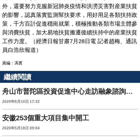
外，還要努力克服新冠肺炎疫情和洪澇災害對産業扶貧
的影響，認真落實監測幫扶要求，用好用足各類扶持政
策，千方百計促進穩崗就業，積極推動各類市場主體參
與消費扶貧，加大易地扶貧搬遷後續扶持中的産業扶貧
工作力度。（經濟日報甘肅7月28日電 記者趙梅、通訊
員白浩欣報道）
責編：馮實
繼續閱讀
舟山市普陀區投資促進中心走訪融象諮詢並進行座談交流
2020年6月10日 17:32
安徽253個重大項目集中開工
2020年5月18日 09:04