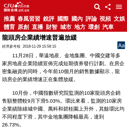
推薦
春風習習
銳評
國際
國內
評論
視頻
文娛
體育
原創
直播
財智
城市
地方
環創
汽車
龍頭房企業績增速普遍放緩
經濟參考報
2018-11-29 15:59:15
11月28日，華遠地産、金地集團、中國交建等多
家房地産企業陸續宣佈完成短期債券發行計劃。在房企
密集融資的同時，今年前10個月的銷售數據顯示，龍
頭房企的業績增速正在集體放緩。
10月份，中國指數研究院監測的10家龍頭房企銷
售額整體較9月下滑5.03%。環比來看，監測的10家房
企業績除綠城中國、萬科和碧桂園上升外，其餘環比均
不同程度下滑，其中金地集團降幅最高，達到
26.73%。