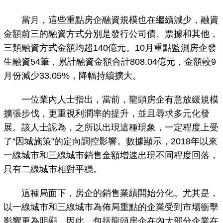
當月，這些重點房企融資規模也在繼續減少，融資
金額前三的融資方式分別是發行公司債、票據和其他，
三類融資方式金額均超140億元。10月重點監測房企發
生融資54筆，累計融資金額合計808.04億元，金額較9
月份減少33.05%，降幅持續擴大。
一位業內人士指出，當前，龍頭房企有意放緩規模
擴張步伐，更重視利潤率的提升，並且尋求多元化發
展。該人士認為，之所以出現這種現象，一定程度上受
了“因城施策”的定向調控影響。數據顯示，2018年以來
一線城市和三線城市銷售金額增速出現不同程度回落，
只有二線城市相對平穩。
這種局面下，房企的銷售業績開始分化。尤其是，
以一線城市和三線城市為佈局重點的企業受到市場衝擊
影響更為明顯。因此，包括龍頭房企在內大部分企業在