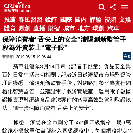
推薦
春風習習
銳評
國際
國內
評論
視頻
文娛
體育
原創
直播
財智
城市
地方
環創
汽車
保障消費者“舌尖上的安全”瀋陽創新監管手
段為外賣裝上“電子眼”
新華網
2019-03-15 10:08:44
新華社瀋陽3月14日電（記者于也童）食品安全與
百姓日常生活密切相關，記者近日從瀋陽市市場監督管
理局獲悉，瀋陽創新監管手段，對網絡訂餐平臺實行網
格化智慧監管，並建設電子取證實驗室，運用電子數據
證據實現對網絡食品違法案件的智慧高效監管和取證執
法，進一步保障消費者“舌尖上的安全”。
據悉，瀋陽在全市劃分了652個四級網格，將3萬
餘家小餐飲單位全部納入四級網格中，每個網格綁定2