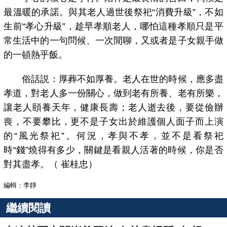
最溫暖的承諾。與其老人過世後祭祀“消費升級”，不如
生前“孝心升級”，趁早孝順老人，哪怕這種孝順只是平
常生活中的一句問候、一次閒聊，又或者是子女親手做
的一頓熱乎飯。
俗話説：厚葬不如厚養。老人在世的時候，應多盡
孝道，對老人多一份關心，做到老有所養、老有所樂，
讓老人頤養天年，健康長壽；老人逝去後，要從儉辦
喪，不要攀比，更不是子女出於維護個人面子而上演
的“風光祭祀”。何況，孝與不孝，並不是看祭祀
時“錢”燒得有多少，關鍵是看親人活著的時候，你是否
對其盡孝。（ 崔桂忠）
編輯：李靜
繼續閱讀