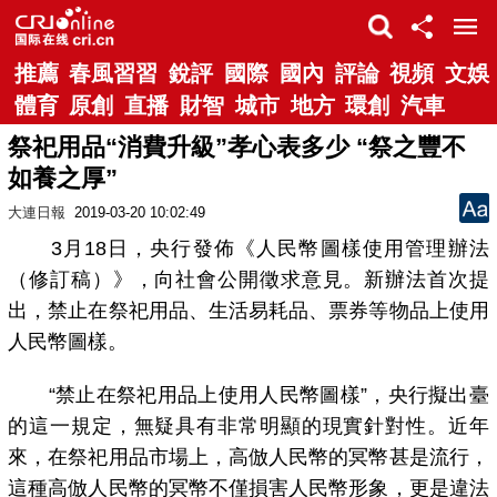
推薦
春風習習
銳評
國際
國內
評論
視頻
文娛
體育
原創
直播
財智
城市
地方
環創
汽車
祭祀用品“消費升級”孝心表多少 “祭之豐不
如養之厚”
大連日報
2019-03-20 10:02:49
3月18日，央行發佈《人民幣圖樣使用管理辦法
（修訂稿）》，向社會公開徵求意見。新辦法首次提
出，禁止在祭祀用品、生活易耗品、票券等物品上使用
人民幣圖樣。
“禁止在祭祀用品上使用人民幣圖樣”，央行擬出臺
的這一規定，無疑具有非常明顯的現實針對性。近年
來，在祭祀用品市場上，高倣人民幣的冥幣甚是流行，
這種高倣人民幣的冥幣不僅損害人民幣形象，更是違法