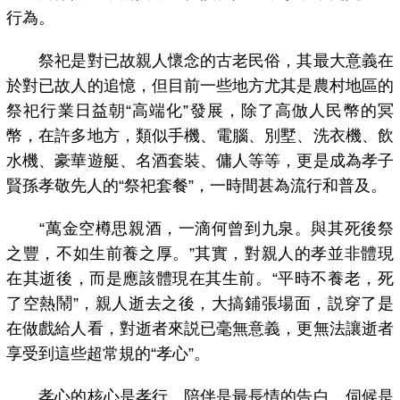
行為。
祭祀是對已故親人懷念的古老民俗，其最大意義在
於對已故人的追憶，但目前一些地方尤其是農村地區的
祭祀行業日益朝“高端化”發展，除了高倣人民幣的冥
幣，在許多地方，類似手機、電腦、別墅、洗衣機、飲
水機、豪華遊艇、名酒套裝、傭人等等，更是成為孝子
賢孫孝敬先人的“祭祀套餐”，一時間甚為流行和普及。
“萬金空樽思親酒，一滴何曾到九泉。與其死後祭
之豐，不如生前養之厚。”其實，對親人的孝並非體現
在其逝後，而是應該體現在其生前。“平時不養老，死
了空熱鬧”，親人逝去之後，大搞鋪張場面，説穿了是
在做戲給人看，對逝者來説已毫無意義，更無法讓逝者
享受到這些超常規的“孝心”。
孝心的核心是孝行。陪伴是最長情的告白，伺候是