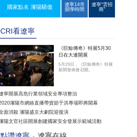
遼寧14市
遼寧“雲招
國家點名 瀋陽驕傲
開學時間
商”
CRI看遼寧
《巨鯨傳奇》特展5月30
日在大連開展
5月29日，《巨鯨傳奇》特展
新聞發佈會召開。
遼寧開展高危行業領域安全專項整治
2020瀋陽市網絡直播帶貨節于洪專場即將開幕
全面消殺 瀋陽盛京大劇院迎復演
瀋陽文官社區開展創建國家安全發展示範城活動
點讚遼寧
遼寧在線