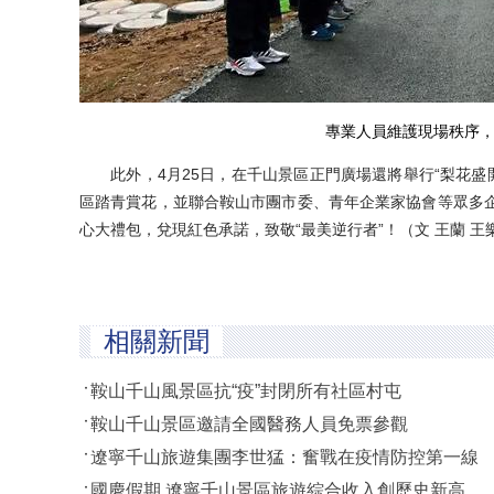
專業人員維護現場秩序，
此外，4月25日，在千山景區正門廣場還將舉行“梨花盛開
區踏青賞花，並聯合鞍山市團市委、青年企業家協會等眾多
心大禮包，兌現紅色承諾，致敬“最美逆行者”！（文 王蘭 王
相關新聞
鞍山千山風景區抗“疫”封閉所有社區村屯
鞍山千山景區邀請全國醫務人員免票參觀
遼寧千山旅遊集團李世猛：奮戰在疫情防控第一線
國慶假期 遼寧千山景區旅遊綜合收入創歷史新高