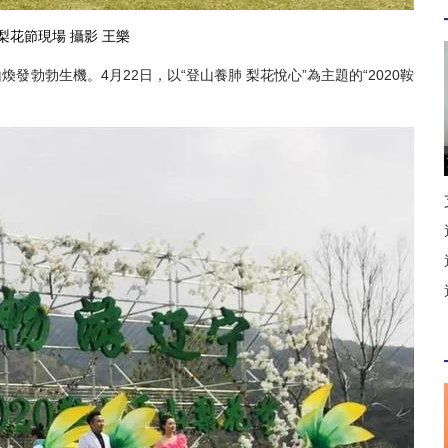
山梨花節現場 攝影 王樂
勃生機。4月22日，以“登山養肺 梨花悅心”為主題的“2020鞍