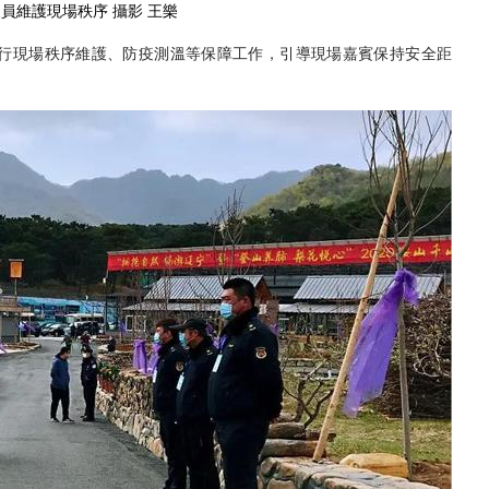
員維護現場秩序 攝影 王樂
現場秩序維護、防疫測溫等保障工作，引導現場嘉賓保持安全距