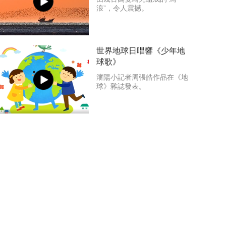
浪”，令人震撼。
世界地球日唱響《少年地
球歌》
瀋陽小記者周張皓作品在《地
球》雜誌發表。