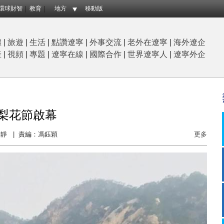
環球財智
教育
地方
移動版
體
|
旅遊
|
生活
|
點讚遼寧
|
外事交流
|
老外在遼寧
|
海外遼企
産
|
視頻
|
專題
|
遼寧在線
|
國際合作
|
世界遼寧人
|
遼寧外企
山梨花節啟幕
靜 |
責編：馮鈺穎
更多