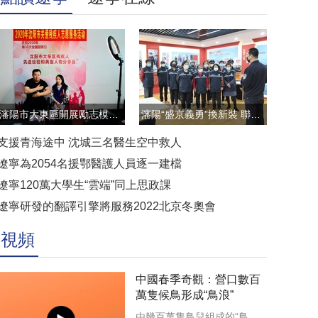
瀋陽市大東區開展勵志模範雲直播訪談活動
瀋陽“盛京義勇”換新裝 聯防聯控顯擔當
支援青海途中 沈城三名醫生空中救人
遼寧為2054名援鄂醫護人員逐一建檔
遼寧120萬大學生“雲端”同上思政課
遼寧研發的翻譯引擎將服務2022北京冬奧會
視頻
中國春季奇觀：營口數百
萬隻候鳥形成“鳥浪”
由幾百萬隻鳥兒組成的“鳥