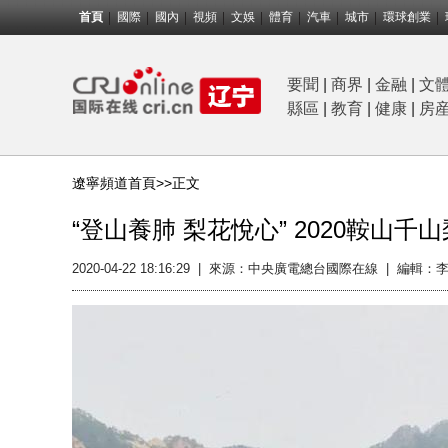
首頁
國際
國內
視頻
文娛
體育
汽車
城市
環球創業
要聞
|
商界
|
金融
|
文
縣區
|
教育
|
健康
|
房
遼寧頻道首頁>>
正文
“登山養肺 梨花悅心” 2020鞍山千
2020-04-22 18:16:29
|
來源：中央廣電總台國際在線
|
編輯：李