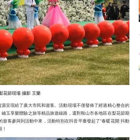
山梨花節現場 攝影 王樂
源呈現給了廣大市民和遊客。活動現場不僅發佈了經過精心整合的
、岫玉享樂體驗之旅等精品旅遊線路，還對鞍山市各地區在梨花節期
的遊客參與到活動中來，活動特別在抖音平臺發起了“春暖花開 抖動
韻！