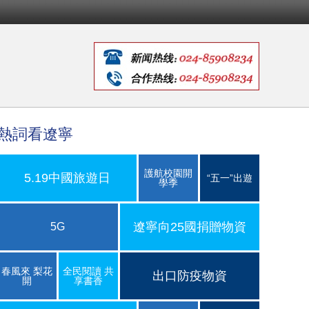
熱詞看遼寧
護航校園開
5.19中國旅遊日
“五一”出遊
學季
遼寧向25國捐贈物資
5G
春風來 梨花
全民閱讀 共
出口防疫物資
開
享書香