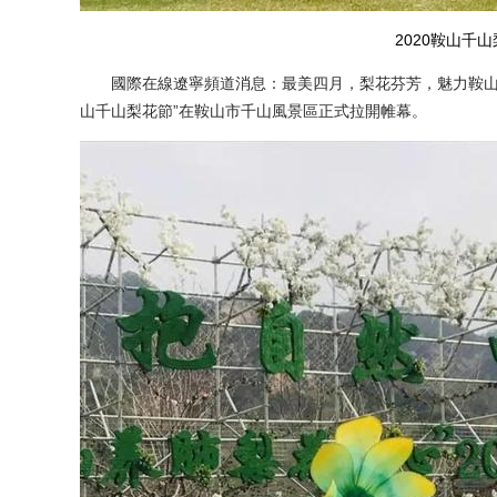
2020鞍山千
國際在線遼寧頻道消息：最美四月，梨花芬芳，魅力鞍山煥發勃
山千山梨花節”在鞍山市千山風景區正式拉開帷幕。