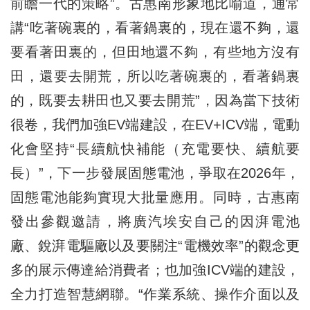
前瞻一代的策略”。古惠南形象地比喻道，通常
講“吃著碗裏的，看著鍋裏的，現在還不夠，還
要看著田裏的，但田地還不夠，有些地方沒有
田，還要去開荒，所以吃著碗裏的，看著鍋裏
的，既要去耕田也又要去開荒”，因為當下技術
很卷，我們加強EV端建設，在EV+ICV端，電動
化會堅持“長續航快補能（充電要快、續航要
長）”，下一步發展固態電池，爭取在2026年，
固態電池能夠實現大批量應用。同時，古惠南
發出參觀邀請，將廣汽埃安自己的因湃電池
廠、銳湃電驅廠以及要關注“電機效率”的觀念更
多的展示傳達給消費者；也加強ICV端的建設，
全力打造智慧網聯。“作業系統、操作介面以及