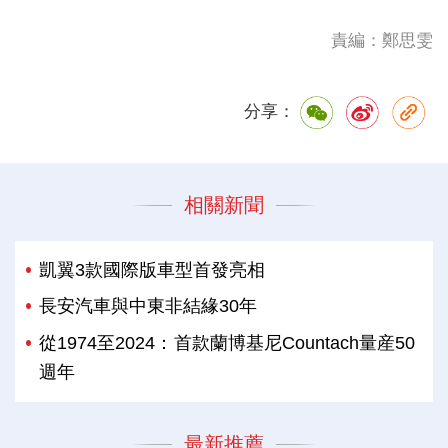
責編：鄭思雯
分享：
相關新聞
凱翼3款國際版車型首發亮相
長安汽車與中東非結緣30年
從1974至2024：首款蘭博基尼Countach量産50
週年
最新推薦