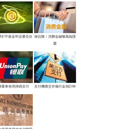
幣ETF基金申請遭否決
徵信難！消費金融曝風險隱
憂
聯重拳佈局掃碼支付
支付機構交存備付金倒計時