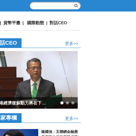
|
貨幣平臺
|
國際動態
|
對話CEO
話CEO
更多>>
過數據洞見世界
專家專欄
更多>>
隆國強：互聯網金融應