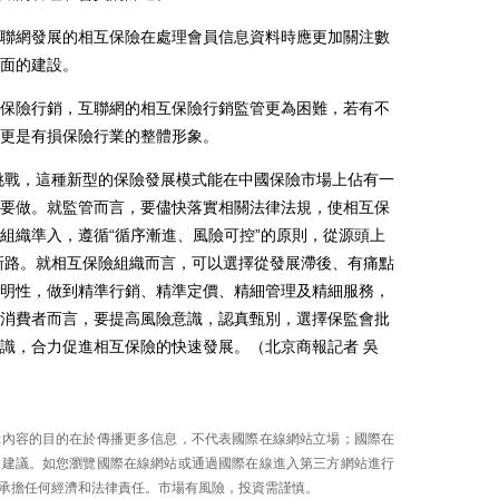
網發展的相互保險在處理會員信息資料時應更加關注數
面的建設。
險行銷，互聯網的相互保險行銷監管更為困難，若有不
更是有損保險行業的整體形象。
挑戰，這種新型的保險發展模式能在中國保險市場上佔有一
要做。就監管而言，要儘快落實相關法律法規，使相互保
組織準入，遵循“循序漸進、風險可控”的原則，從源頭上
管新路。就相互保險組織而言，可以選擇從發展滯後、有痛點
明性，做到精準行銷、精準定價、精細管理及精細服務，
消費者而言，要提高風險意識，認真甄別，選擇保監會批
識，合力促進相互保險的快速發展。（北京商報記者 吳
示內容的目的在於傳播更多信息，不代表國際在線網站立場；國際在
資建議。如您瀏覽國際在線網站或通過國際在線進入第三方網站進行
承擔任何經濟和法律責任。市場有風險，投資需謹慎。