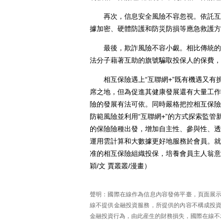
再次，信息安全風險不容忽視。依託互聯
據加密、硬體防護和防災防損等應急救護方
最後，欺詐風險不容小覷。相比傳統的保
法分子藉著互助的旗號騙取投保人的保費，
相互保險遇上“互聯網+”既有機遇又有
席之地，但為促進其健康發展還有大量工作
險的發展有法可依。同時嚴格把控相互保險
防範風險並利用“互聯網+”的方式探索監
的保險險種出發，增加自主性、參與性、透
運用雲計算和大數據更好地服務於會員。就
准的相互保險組織投保，培養會員主人翁意
穎/文 賈叢叢/漫畫）
聲明：國際在線作為信息內容發佈平臺，頁面展
線不提供金融投資服務，所提供的內容不構成投
金融投資行為，由此産生的財務損失，國際在線不