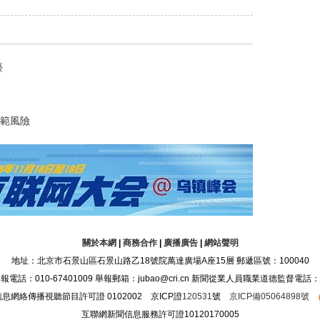
臺
範風險
關於本網
|
商務合作
|
廣播廣告
|
網站聲明
地址：北京市石景山區石景山路乙18號院萬達廣場A座15層 郵遞區號：100040
：010-67401009 舉報郵箱：jubao@cri.cn 新聞從業人員職業道德監督電話：010-6
息網絡傳播視聽節目許可證 0102002 京ICP證
120531
號
京ICP備05064898號
互聯網新聞信息服務許可證10120170005