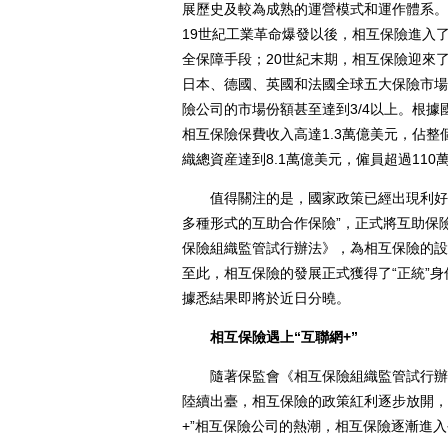
展歷史及較為成熟的運營模式和運作體系。
19世紀工業革命爆發以後，相互保險進入
全保障手段；20世紀末期，相互保險迎來了
日本、德國、英國和法國全球五大保險市場
險公司的市場份額甚至達到3/4以上。根據國
相互保險保費收入高達1.3萬億美元，佔整個
織總資産達到8.1萬億美元，僱員超過110
值得關注的是，國家政策已經出現利好傾向
多種形式的互助合作保險”，正式將互助保險
保險組織監管試行辦法》，為相互保險的設
至此，相互保險的發展正式獲得了“正統”身
據悉結果即將於近日分曉。
相互保險遇上“互聯網+”
隨著保監會《相互保險組織監管試行辦法
陸續出臺，相互保險的政策紅利逐步放開，借
+”相互保險公司的熱潮，相互保險逐漸進