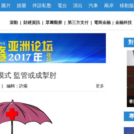
圖片
娛樂
伴語私塾
電台
演出
汽車
兩岸
移動版
滾動
|
財經資訊
|
眾籌觀察
|
第三方支付
|
電商金融
金融科技
|
對
模式 監管或成掣肘
|
編輯：許煬
更多
透