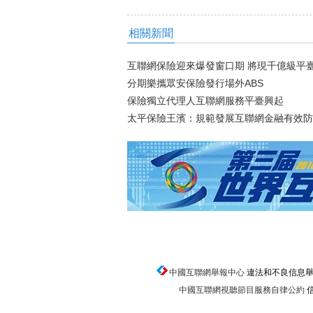
相關新聞
互聯網保險迎來爆發窗口期 將現千億級平
分期樂攜眾安保險發行場外ABS
保險獨立代理人互聯網服務平臺興起
太平保險王濱：規範發展互聯網金融有效防
中國互聯網舉報中心
違法和不良信息舉報電話
中國互聯網視聽節目服務自律公約
信