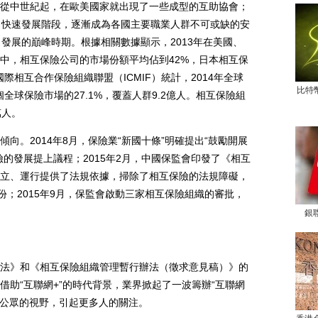
從中世紀起，在歐美國家就出現了一些成型的互助協會；
了快速發展階段，逐漸成為各國主要職業人群不可或缺的安
發展的巔峰時期。根據相關數據顯示，2013年在美國、
中，相互保險公司的市場份額平均佔到42%，日本相互保
際相互合作保險組織聯盟（ICMIF）統計，2014年全球
比特
全球保險市場的27.1%，覆蓋人群9.2億人。相互保險組
萬人。
。2014年8月，保險業“新國十條”明確提出“鼓勵開展
的發展提上議程；2015年2月，中國保監會印發了《相互
立、運行提供了法規依據，掃除了相互保險的法規障礙，
份；2015年9月，保監會啟動三家相互保險組織的審批，
銀
》和《相互保險組織管理暫行辦法（徵求意見稿）》的
助“互聯網+”的時代背景，業界掀起了一波籌辦“互聯網
入公眾的視野，引起更多人的關注。