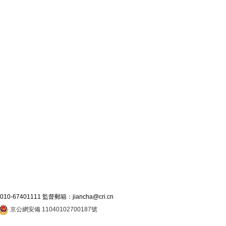
7401111 監督郵箱：jiancha@cri.cn
京公網安備 11040102700187號