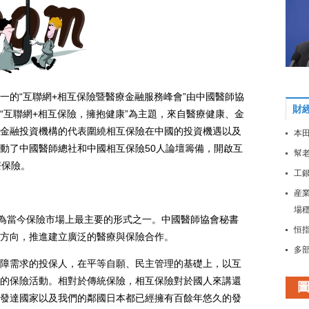
的“互聯網+相互保險暨醫療金融服務峰會”由中國醫師協
財
“互聯網+相互保險，擁抱健康”為主題，來自醫療健康、金
金融投資機構的代表圍繞相互保險在中國的投資機遇以及
本田
動了中國醫師總社和中國相互保險50人論壇籌備，開啟互
幫老
療保險。
工
産
場
為當今保險市場上最主要的形式之一。中國醫師協會秘書
恒指
方向，推進建立廣泛的醫療與保險合作。
多
需求的投保人，在平等自願、民主管理的基礎上，以互
大
的保險活動。相對於傳統保險，相互保險對於國人來講還
穩
發達國家以及我們的鄰國日本都已經擁有百餘年悠久的發