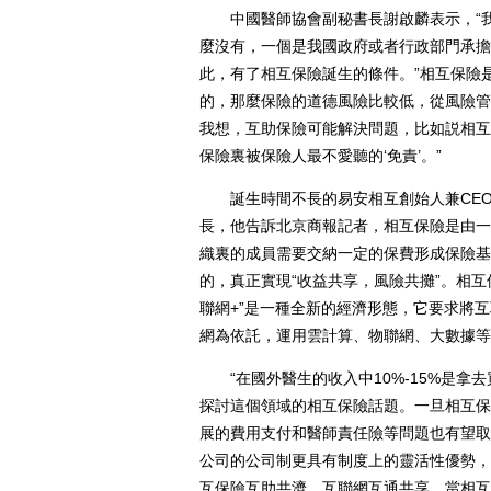
中國醫師協會副秘書長謝啟麟表示，“我
麼沒有，一個是我國政府或者行政部門承擔
此，有了相互保險誕生的條件。”相互保險
的，那麼保險的道德風險比較低，從風險管
我想，互助保險可能解決問題，比如説相互
保險裏被保險人最不愛聽的‘免責’。”
誕生時間不長的易安相互創始人兼CEO
長，他告訴北京商報記者，相互保險是由一
織裏的成員需要交納一定的保費形成保險基
的，真正實現“收益共享，風險共攤”。相
聯網+”是一種全新的經濟形態，它要求將
網為依託，運用雲計算、物聯網、大數據等
“在國外醫生的收入中10%-15%是拿
探討這個領域的相互保險話題。一旦相互保
展的費用支付和醫師責任險等問題也有望取
公司的公司制更具有制度上的靈活性優勢，
互保險互助共濟，互聯網互通共享，當相互保