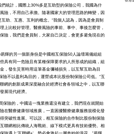
香港
們統計，國際上30%多是互助型的保險公司，我國為什
風險，不用自己承擔。隨著國家大的管理思路的轉變，因
是互助、互惠、互利的概念。“我個人認為，因為是會員制
理上比較好管理。醫療風險的事前、事中、事後怎麼管，
保險，我們是會員制，大家自己決定，會更多避免現在的
易輝的另一個新身份是中國相互保險50人論壇籌備組組
些具有同一危險且有某種保障要求的人所形成的組織，組
金，發生災害時用這筆基金彌補損失，以互幫互助為目
互保險不以盈利為目的，運營成本比股份制保險公司低。“互
互聯網的創新成果深度融合於經濟社會各領域之中，以互聯
發展現代經濟。
去買保險的，中國這一塊業務還沒有建立，我們現在就開始
險在醫療健康領域推廣，一直困擾醫療健康服務規模化發
得突破性進展。可以説，相互保險的合作制比股份制保險
互聯網相比傳統人海戰術、線下模式更具有技術優勢。相
險遇上‘互聯網+’，勢必會激起一層奇妙的浪花。”易輝