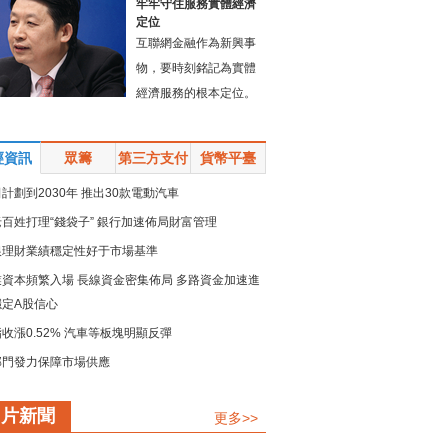
牢牢守住服務實體經濟
定位
互聯網金融作為新興事
物，要時刻銘記為實體
經濟服務的根本定位。
經資訊
眾籌
第三方支付
貨幣平臺
計劃到2030年 推出30款電動汽車
百姓打理“錢袋子” 銀行加速佈局財富管理
銀理財業績穩定性好于市場基準
業資本頻繁入場 長線資金密集佈局 多路資金加速進
穩定A股信心
收漲0.52% 汽車等板塊明顯反彈
部門發力保障市場供應
規模留抵退稅政策加速落地
圖片新聞
更多>>
鏈強鏈承壓而上 疏堵點解難點 保供穩産精準發力