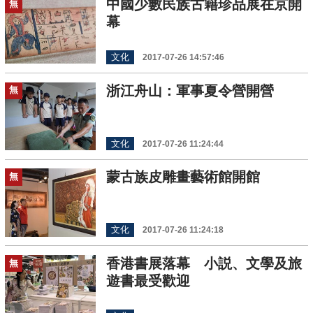
中國少數民族古籍珍品展在京開
無
幕
文化
2017-07-26 14:57:46
浙江舟山：軍事夏令營開營
無
文化
2017-07-26 11:24:44
蒙古族皮雕畫藝術館開館
無
文化
2017-07-26 11:24:18
香港書展落幕 小説、文學及旅
無
遊書最受歡迎