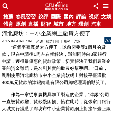
推薦
春風習習
銳評
國際
國內
評論
視頻
文娛
體育
原創
直播
財智
城市
地方
環創
汽車
河北廊坊：中小企業網上融資方便了
2017-01-04 09:07:09 | 來源：經濟日報 | 編輯：許煬
“這個平臺真是太方便了，以前需要等1個月的貸
款，現在申請後1周左右就解決，還能同時向3家銀行
申請，獲得最優惠的貸款政策，切實解決了我們農業企
業的資金難題，是名副其實的助農好幫手啊。”日前，
剛剛使用河北廊坊市中小企業貸款網上對接平臺獲批
400萬元貸款的津錫鑄造有限公司總經理馮伯勳笑了。
作為一家從事農機具加工製造的企業，“津錫”公司
一直被貸款難、貸款慢困擾。恰在此時，從張家口銀行
大城支行獲悉了廊坊市中小企業貸款網上對接平臺上線