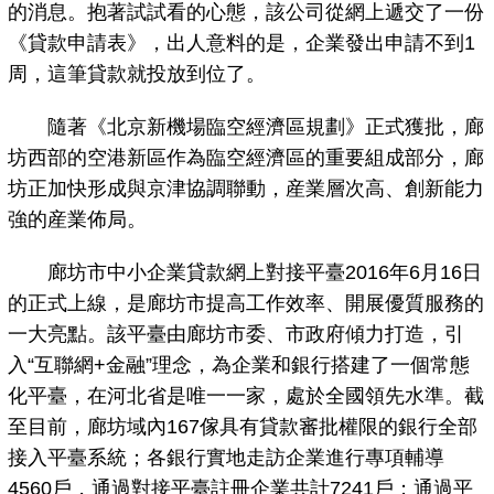
的消息。抱著試試看的心態，該公司從網上遞交了一份
《貸款申請表》，出人意料的是，企業發出申請不到1
周，這筆貸款就投放到位了。
隨著《北京新機場臨空經濟區規劃》正式獲批，廊
坊西部的空港新區作為臨空經濟區的重要組成部分，廊
坊正加快形成與京津協調聯動，産業層次高、創新能力
強的産業佈局。
廊坊市中小企業貸款網上對接平臺2016年6月16日
的正式上線，是廊坊市提高工作效率、開展優質服務的
一大亮點。該平臺由廊坊市委、市政府傾力打造，引
入“互聯網+金融”理念，為企業和銀行搭建了一個常態
化平臺，在河北省是唯一一家，處於全國領先水準。截
至目前，廊坊域內167傢具有貸款審批權限的銀行全部
接入平臺系統；各銀行實地走訪企業進行專項輔導
4560戶，通過對接平臺註冊企業共計7241戶；通過平