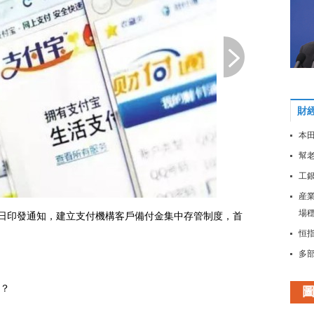
財
本田
幫老
工
産
場
日印發通知，建立支付機構客戶備付金集中存管制度，首
恒指
多
大
？
穩