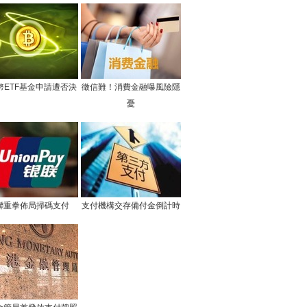
幣ETF基金申請遭否決
徵信難！消費金融曝風險隱
憂
聯重拳佈局掃碼支付
支付機構交存備付金倒計時