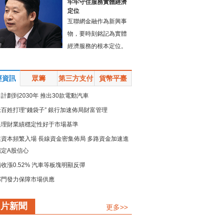
牢牢守住服務實體經濟
定位
互聯網金融作為新興事
物，要時刻銘記為實體
經濟服務的根本定位。
經資訊
眾籌
第三方支付
貨幣平臺
計劃到2030年 推出30款電動汽車
百姓打理“錢袋子” 銀行加速佈局財富管理
銀理財業績穩定性好于市場基準
業資本頻繁入場 長線資金密集佈局 多路資金加速進
穩定A股信心
收漲0.52% 汽車等板塊明顯反彈
部門發力保障市場供應
規模留抵退稅政策加速落地
圖片新聞
更多>>
鏈強鏈承壓而上 疏堵點解難點 保供穩産精準發力