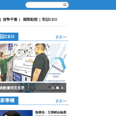
|
貨幣平臺
|
國際動態
|
對話CEO
話CEO
更多>>
過數據洞見世界
專家專欄
更多>>
隆國強：互聯網金融應