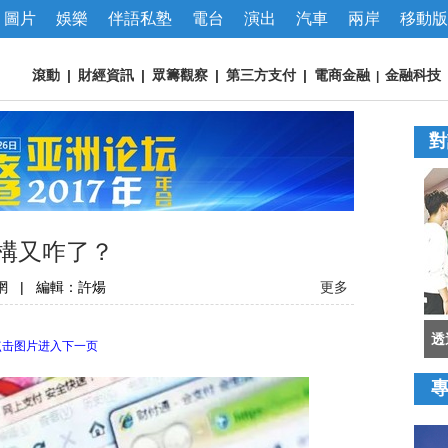
圖片
娛樂
伴語私塾
電台
演出
汽車
兩岸
移動版
滾動
|
財經資訊
|
眾籌觀察
|
第三方支付
|
電商金融
金融科技
|
對
機構又咋了？
網
|
編輯：許煬
更多
透
点击图片进入下一页