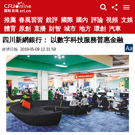
推薦
春風習習
銳評
國際
國內
評論
視頻
文娛
體育
原創
直播
財智
城市
地方
環創
汽車
四川新網銀行： 以數字科技服務普惠金融
經濟日報
2019-05-09 12:31:59