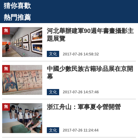
猜你喜歡
熱門推薦
河北舉辦建軍90週年書畫攝影主
無
題展覽
文化
2017-07-26 14:58:32
中國少數民族古籍珍品展在京開
無
幕
文化
2017-07-26 14:57:46
浙江舟山：軍事夏令營開營
無
文化
2017-07-26 11:24:44