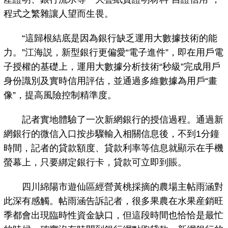
程式之繁雜讓人望而生畏。
“這歸根結底是因為銀行缺乏運用大數據技術的能
力。”江海説，新型銀行更偏愛“電子進件”，即在用戶電
子授權的基礎上，運用大數據分析技術“秒級”完成用戶
身份識別及實時信用評估，並通過多維數據為用戶“畫
像”，提高風險控制精準度。
記者實地體驗了一次新網銀行的授信過程。通過新
網銀行的微信入口按步驟輸入相關信息後，不到1分鐘
時間，記者的貸款額度、貸款利率等信息就顯示在手機
螢幕上，只要綁定銀行卡，貸款可立即到賬。
四川綿陽市遊仙區經營黃桃採摘的農場主帖雨涵對
此深有感觸。帖雨涵告訴記者，很多果農在水果産銷旺
季都會出現臨時性資金缺口，但這段時間也恰恰是最忙