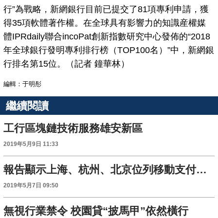
行”為戰略，新網銀行目前已提交了81項專利申請，獲
得35項軟體著作權。在全球具有影響力的知識産權媒
體IPRdaily聯合incoPat創新指數研究中心發佈的“2018
年全球銀行發明專利排行榜（TOP100名）”中，新網銀
行排名第15位。（記者 鐘華林）
編輯：于明彤
繼續閱讀
工行區塊鏈技術服務雄安新區
2019年5月9日 11:33
報告顯示上海、杭州、北京位列移動支付前三
2019年5月7日 09:50
無視行業禁令 校園貸“披馬甲”依然橫行