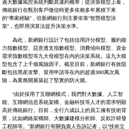
過大數據風控系統判斷其違約概率；從決策模型上看，
傳統銀行在甄別客戶徵信時更多依賴多年累積下來
的“專家經驗”，但新網銀行則主要依靠“智慧模型決
策”，也即用演算法提升決策水準。
為此，新網銀行設計了包括信用評分模型、履約能
力指數模型、惡意透支指數模型、消費傾向模型、資金
需求指數模型等九大母模型在內的決策系統。這九大模
型包含了上千個風險因子。截至目前，新網銀行有效阻
斷包括黑産攻擊、冒用申請等在內的超過380萬次風
險，為業務開展築起了堅實的防火牆。
“由於採用了互聯網模式，我們對大數據、人工智
能、互聯網信息系統架構、金融科技等人才的需求明顯
高於傳統銀行。目前，全行六成以上的員工擁有技術背
景，比如網絡架構師、大數據建模分析師、反欺詐研發
工程師等。”新網銀行有關負責人告訴記者，以“技術立