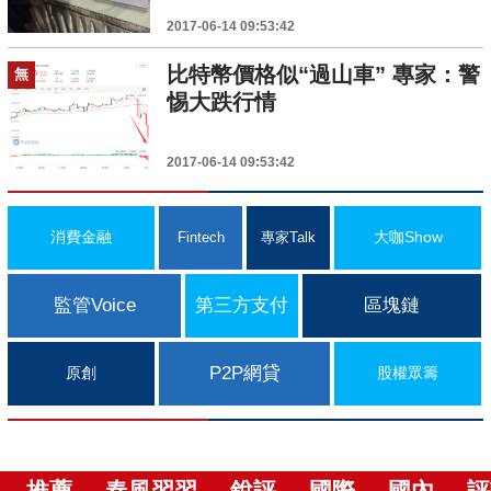
2017-06-14 09:53:42
比特幣價格似“過山車” 專家：警
無
惕大跌行情
2017-06-14 09:53:42
消費金融
大咖Show
Fintech
專家Talk
監管Voice
第三方支付
區塊鏈
P2P網貸
原創
股權眾籌
推薦
春風習習
銳評
國際
國內
評