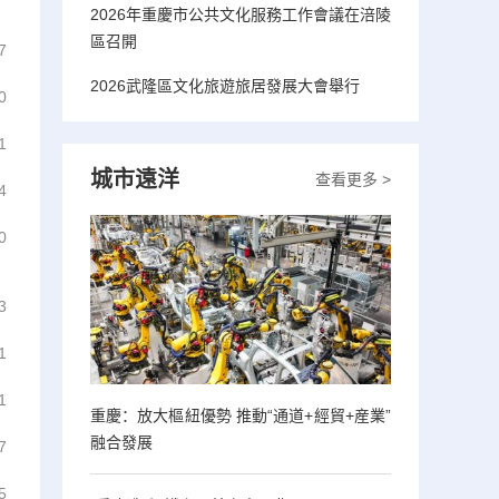
2026年重慶市公共文化服務工作會議在涪陵
區召開
7
2026武隆區文化旅遊旅居發展大會舉行
0
1
城市遠洋
查看更多 >
4
0
3
1
1
重慶：放大樞紐優勢 推動“通道+經貿+産業”
融合發展
7
5