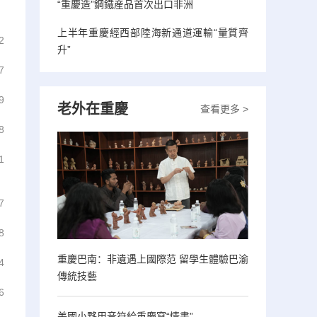
“重慶造”鋼鐵産品首次出口非洲
上半年重慶經西部陸海新通道運輸“量質齊
2
升”
7
9
老外在重慶
查看更多 >
8
1
7
8
重慶巴南：非遺遇上國際范 留學生體驗巴渝
4
傳統技藝
6
美國小夥用音符給重慶寫“情書”