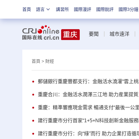
首頁
語言
講習所
國際漫評
國際銳評
國際3分鐘
要聞
城市遠洋
首頁
> 財經
郵儲銀行重慶豐都支行：金融活水澆灌“雲上桃園
重慶合川：金融活水潤澤三江地 助力産業提質
重慶：精準響應現金需求 暢通支付“最後一公里
建行重慶市分行首家“1+5+N科技創新金融服
建行重慶市分行：向“綠”而行 助力企業打造循