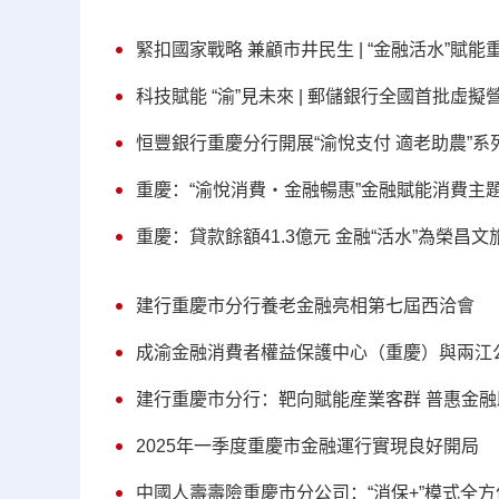
緊扣國家戰略 兼顧市井民生 | “金融活水”賦
科技賦能 “渝”見未來 | 郵儲銀行全國首批虛
恒豐銀行重慶分行開展“渝悅支付 適老助農”系
重慶：“渝悅消費・金融暢惠”金融賦能消費主
重慶：貸款餘額41.3億元 金融“活水”為榮昌
建行重慶市分行養老金融亮相第七屆西洽會
成渝金融消費者權益保護中心（重慶）與兩江
建行重慶市分行：靶向賦能産業客群 普惠金融
2025年一季度重慶市金融運行實現良好開局
中國人壽壽險重慶市分公司：“消保+”模式全