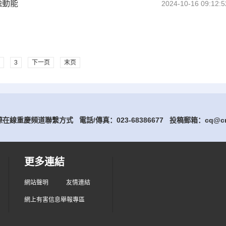
融動能
2024-10-16 09:12:5
3
下一页
末页
在線重慶頻道聯繫方式 電話/傳真：023-68386677
投稿郵箱：cq@cri
更多連結
網站聲明
友情連結
網上有害信息舉報專區