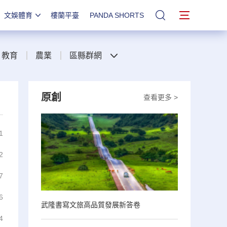
文娛體育
樓蘭平臺
PANDA SHORTS
站內搜索
教育
農業
區縣群網
原創
查看更多 >
1
2
7
6
武隆書寫文旅高品質發展新答卷
4