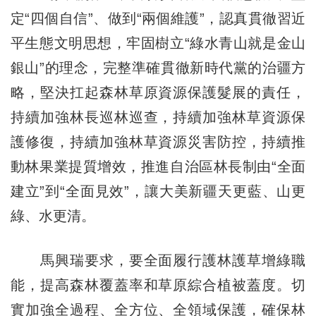
定“四個自信”、做到“兩個維護”，認真貫徹習近
平生態文明思想，牢固樹立“綠水青山就是金山
銀山”的理念，完整準確貫徹新時代黨的治疆方
略，堅決扛起森林草原資源保護髮展的責任，
持續加強林長巡林巡查，持續加強林草資源保
護修復，持續加強林草資源災害防控，持續推
動林果業提質增效，推進自治區林長制由“全面
建立”到“全面見效”，讓大美新疆天更藍、山更
綠、水更清。
馬興瑞要求，要全面履行護林護草增綠職
能，提高森林覆蓋率和草原綜合植被蓋度。切
實加強全過程、全方位、全領域保護，確保林