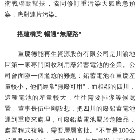
衛戰聯動幫扶，協同修訂重污染天氣應急預
案，應對連片污染。
搭建橋梁 暢通“無廢路”
重慶德能再生資源股份有限公司是川渝地
區第一家專門回收利用廢鉛蓄電池的企業。公
司曾面臨一個尷尬的難題：鉛蓄電池在重慶産
量較小，他們經常“無廢可用”，而相鄰的四川，
這種電池的産量較大，往往需要排隊等候處
置。董事長伍中剛設想，把四川的廢鉛蓄電池
運到重慶來處理，可廢鉛蓄電池屬於危險品，
處置程式複雜，需要層層審批。“不管是100公