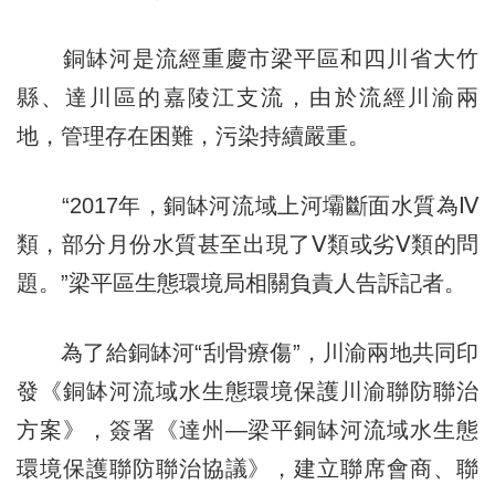
銅缽河是流經重慶市梁平區和四川省大竹
縣、達川區的嘉陵江支流，由於流經川渝兩
地，管理存在困難，污染持續嚴重。
“2017年，銅缽河流域上河壩斷面水質為Ⅳ
類，部分月份水質甚至出現了Ⅴ類或劣Ⅴ類的問
題。”梁平區生態環境局相關負責人告訴記者。
為了給銅缽河“刮骨療傷”，川渝兩地共同印
發《銅缽河流域水生態環境保護川渝聯防聯治
方案》，簽署《達州—梁平銅缽河流域水生態
環境保護聯防聯治協議》，建立聯席會商、聯