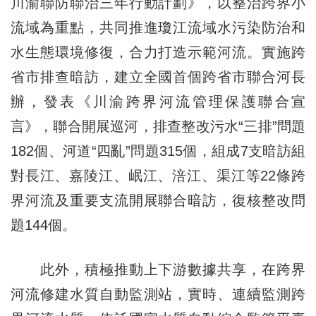
川渝聯防聯治三年行動計劃》，以整治跨界小
流域為重點，共同推進瓊江流域水污染防治和
水生態環境修復，合力打造示範河流。實施跨
省市排查暗訪，建立全國首個跨省市聯合河長
辦，發表《川渝跨界河流管理保護聯合宣
言》，聯合開展巡河，排查整改污水“三排”問題
182個、河道“四亂”問題315個，組成7支暗訪組
對長江、嘉陵江、岷江、涪江、渠江等22條跨
界河流及重要支流開展聯合暗訪，復核整改問
題144個。
此外，積極推動上下游數據共享，在跨界
河流修建水質自動監測站，實時、連續監測跨