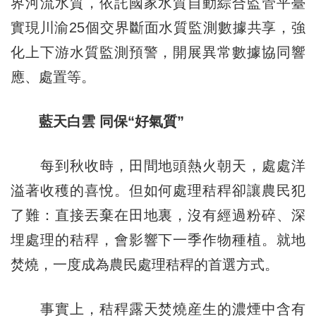
界河流水質，依託國家水質自動綜合監管平臺
實現川渝25個交界斷面水質監測數據共享，強
化上下游水質監測預警，開展異常數據協同響
應、處置等。
藍天白雲 同保“好氣質”
每到秋收時，田間地頭熱火朝天，處處洋
溢著收穫的喜悅。但如何處理秸稈卻讓農民犯
了難：直接丟棄在田地裏，沒有經過粉碎、深
埋處理的秸稈，會影響下一季作物種植。就地
焚燒，一度成為農民處理秸稈的首選方式。
事實上，秸稈露天焚燒産生的濃煙中含有