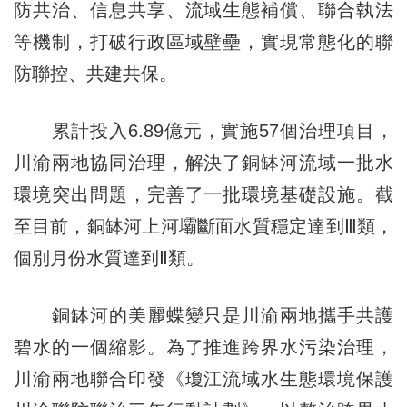
防共治、信息共享、流域生態補償、聯合執法
等機制，打破行政區域壁壘，實現常態化的聯
防聯控、共建共保。
累計投入6.89億元，實施57個治理項目，
川渝兩地協同治理，解決了銅缽河流域一批水
環境突出問題，完善了一批環境基礎設施。截
至目前，銅缽河上河壩斷面水質穩定達到Ⅲ類，
個別月份水質達到Ⅱ類。
銅缽河的美麗蝶變只是川渝兩地攜手共護
碧水的一個縮影。為了推進跨界水污染治理，
川渝兩地聯合印發《瓊江流域水生態環境保護