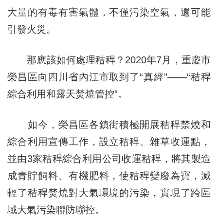
大量的有毒有害氣體，不僅污染空氣，還可能
引發火災。
那應該如何處理秸稈？2020年7月，重慶市
榮昌區向四川省內江市取到了“真經”——“秸稈
綜合利用和露天焚燒管控”。
如今，榮昌區各鎮街積極開展秸稈禁燒和
綜合利用宣傳工作，設立秸稈、雜草收運點，
並由3家秸稈綜合利用公司收運秸稈，將其製造
成青貯飼料、有機肥料，使秸稈變廢為寶，減
輕了秸稈焚燒對大氣環境的污染，實現了跨區
域大氣污染聯防聯控。