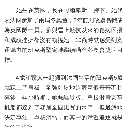
她生在英國，長在阿爾卑斯山腳下。她代
表法國參加了兩屆冬奧會，3年前則改旗易幟成
為英國隊一員。參與雪上競技以來的傷病困擾
和成績挫折都沒有動搖她，10歲時就感受到奧
運魅力的班克斯堅定地繼續瞄準冬奧會獎牌目
標。
4歲和家人一起搬到法國生活的班克斯5歲
就踩上了雪板，爭強好勝地追著兩個哥哥不甘
落後。年少時期，她無論雙板、單板滑雪甚至
帆船都達到了參加全國比賽的水準，但最終她
決定專注于單板滑雪，而其中的障礙追逐就是