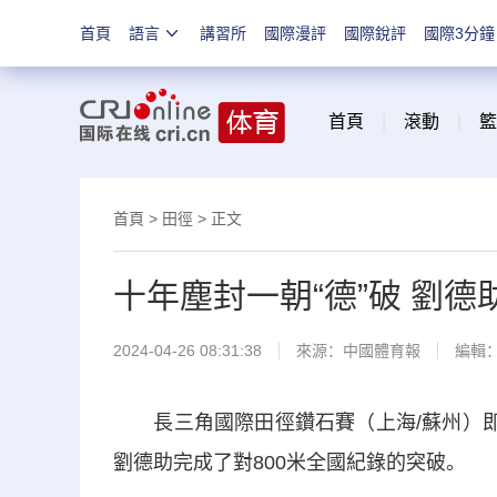
首頁
語言
講習所
國際漫評
國際銳評
國際3分鐘
首頁
|
滾動
|
籃
首頁
>
田徑
> 正文
十年塵封一朝“德”破 劉
2024-04-26 08:31:38
來源：
中國體育報
編輯
長三角國際田徑鑽石賽（上海/蘇州）即將
劉德助完成了對800米全國紀錄的突破。