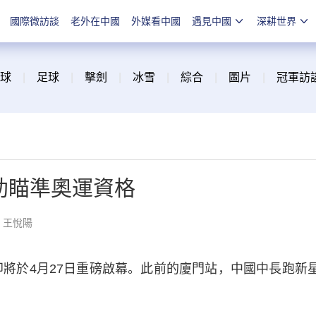
國際微訪談
老外在中國
外媒看中國
遇見中國
深耕世界
球
|
足球
|
擊劍
|
冰雪
|
綜合
|
圖片
|
冠軍訪
德助瞄準奧運資格
：王悅陽
於4月27日重磅啟幕。此前的廈門站，中國中長跑新