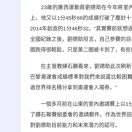
23歲的廣西運動員劉德助在今年將室內80
上，他又以1分45秒66的成績打破了塵封
2014年創造的1分46秒32。“其實賽前就想
全國紀錄之後，劉德助坦言，自己參賽的目
圈跑得很輕鬆，只是第二圈被卡到了，有些
在主管教練石鵬看來，劉德助此次刷新全國
巴黎奧運會成績標準對我們來説還比較困難
過世界排名積分拿到奧運會入場券。”
一個多月前在山東的室內邀請賽上以1分4
了鑽石聯賽組委會的邀請郵件。作為世界田
對劉德助目前能力和未來潛力的認可。