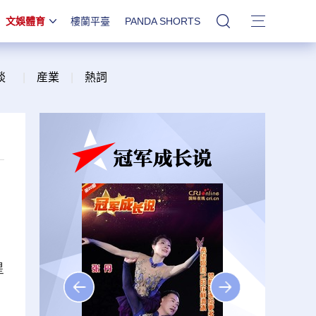
文娛體育
樓蘭平臺
PANDA SHORTS
站內搜索
談
|
産業
|
熱詞
星