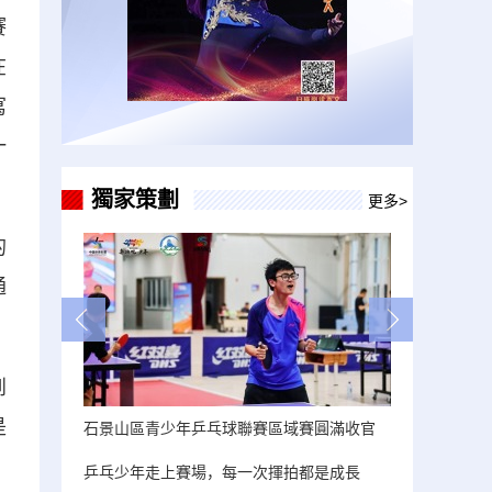
賽
在
寫
一
獨家策劃
更多>
的
通
到
是
石景山區青少年乒乓球聯賽區域賽圓滿收官
乒乓少年走上賽場，每一次揮拍都是成長