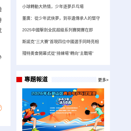
小球轉動大熱情，少年逐夢乒乓場
驗
董廣：從少年武俠夢，到非遺傳承人的堅守
時
2025中國擊劍全民超級系列賽開賽在即
就
斯諾克“三大賽”首現四位中國選手同時亮相
殘特奧會開幕式從“排練場”轉向“主戰場”
參
專題報道
更多>