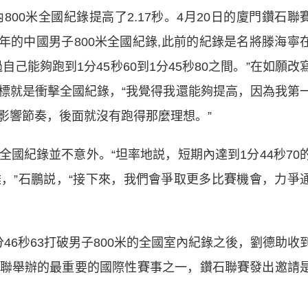
0米全國紀錄提高了2.17秒。4月20日的廈門鑽石聯
十年的中國男子800米全國紀錄,此前的紀錄是名將滕海寧
過自己能夠跑到1分45秒60到1分45秒80之間。”在如願改
標就是衝擊全國紀錄，“我覺得我還能夠提高，因為我第
影響節奏，後面就沒有跑得那麼理想。”
紀錄並不意外。“坦率地説，短期內達到1分44秒70
，”石鵬説，“接下來，我們會爭取更多比賽機會，力爭
6秒63打破男子800米的全國室內紀錄之後，劉德助收
聯舉辦的最重要的國際性賽事之一，鑽石聯賽發出邀請