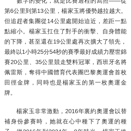
數字的變化，就是比賽過程的寫照——從
第6公里到第13公里，楊家玉將優勢越拉越大。
但追趕者集團從14公里處開始迫近，差距一點
點縮小。楊家玉扛住了對手的衝擊、自身體能
的下降，甚至還在19公里處再次擴大了領先，
最終以1小時25分54秒的賽季最好成績力壓世錦
賽20公里、35公里競走雙料冠軍，西班牙名將
佩雷斯，奪得中國體育代表團巴黎奧運會首枚
田徑金牌，同時也是楊家玉的第一枚奧運金
牌。
楊家玉非常激動，2016年裏約奧運會以替
補身份參賽時，她就在心中種下了奧運的種