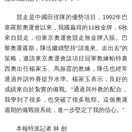
競走是中國田徑隊的優勢項目，1992年巴
塞羅那奧運會以來，我國贏得的11枚金牌，6枚
來自競走，但東京奧運會競走無金牌入賬。巴
黎奧運週期，隊伍繼續堅持“請進來、走出去”的
策略，邀請東京奧運會該項目冠軍教練帕特裏
西奧出任楊家玉、馬振霞的教練，隊伍也經常
通過外訓外賽提升水準。楊家玉表示，良好的
成績來自於紮實的備戰。“通過與外教的配合，
我學到了很多，也突破了很多瓶頸。這個奧運
週期的備戰很系統，進一步堅定了我的信心。”
本報特派記者 林 劍