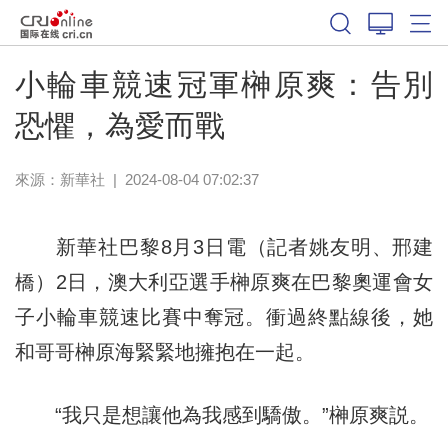
體育
小輪車競速冠軍榊原爽：告別
恐懼，為愛而戰
來源：
新華社
|
2024-08-04 07:02:37
新華社巴黎8月3日電（記者姚友明、邢建
橋）2日，澳大利亞選手榊原爽在巴黎奧運會女
子小輪車競速比賽中奪冠。衝過終點線後，她
和哥哥榊原海緊緊地擁抱在一起。
“我只是想讓他為我感到驕傲。”榊原爽説。