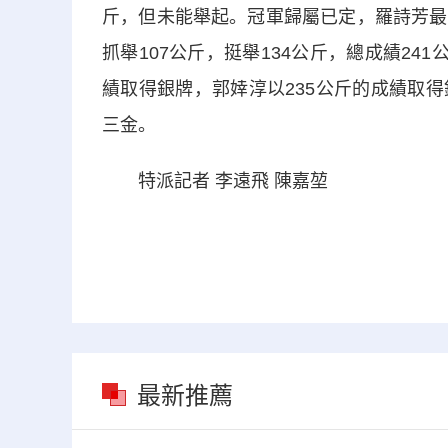
斤，但未能舉起。冠軍歸屬已定，羅詩芳最
抓舉107公斤，挺舉134公斤，總成績24
績取得銀牌，郭婞淳以235公斤的成績取
三金。
特派記者 李遠飛 陳嘉堃
最新推薦