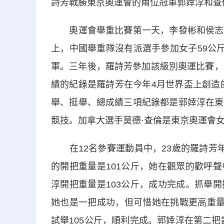
詩芳戰勝東京奧運會的兩位冠軍郭婞淳和查
奧運會舉重比賽第一天，李發彬和侯志慧
上，中國舉重隊沒有派選手參加女子59公
軍。三年後，羅詩芳參加該級別奧運比賽，
績的紀錄是羅詩芳在今年4月世界盃上創造的
舉、挺舉、總成績三項紀錄都是郭婞淳在東
競技。加拿大選手莫德·查倫是東京奧運會
在12名參賽運動員中，23歲的羅詩芳年
的開把重量是101公斤，她在觀眾的歡呼
淳開把重量是103公斤，成功完成。抓舉開
她也是一把成功，但可惜她在挑戰更高重量
試舉105公斤，順利完成。郭婞淳在第二把