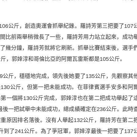
6公斤，創造奧運會抓舉紀錄。羅詩芳第三把要了107
間比前兩舉稍微長了一些，羅詩芳用力站立起來，成功
了幾分鐘，羅詩芳就將它刷新。抓舉比賽結束後，選手
公斤，郭婞淳和哥倫比亞的阿爾瓦雷斯都是105公斤。
公斤，穩穩地完成，領先後她要了135公斤，先觀察其
130公斤，但第一把未能成功。在菲律賓選手安多和阿
第一個將130公斤完成，郭婞淳也在第二把成功舉起了
最後一把試舉中未能成功，總成績確定在236公斤。此時
重原因排名落後。沒有人舉起132公斤，羅詩芳在第二
升到了241公斤。為了爭冠軍，郭婞淳最後一把要了137