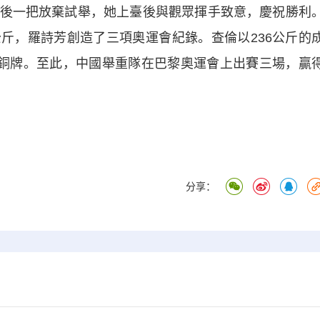
後一把放棄試舉，她上臺後與觀眾揮手致意，慶祝勝利
1公斤，羅詩芳創造了三項奧運會紀錄。查倫以236公斤的
得銅牌。至此，中國舉重隊在巴黎奧運會上出賽三場，贏
分享：