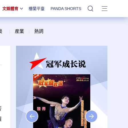
文娛體育
樓蘭平臺
PANDA SHORTS
站內搜索
談
|
産業
|
熱詞
芳
羅