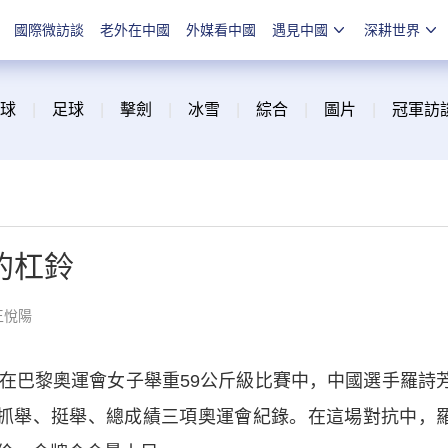
國際微訪談
老外在中國
外媒看中國
遇見中國
深耕世界
球
|
足球
|
擊劍
|
冰雪
|
綜合
|
圖片
|
冠軍訪
的杠鈴
王悅陽
巴黎奧運會女子舉重59公斤級比賽中，中國選手羅詩
了抓舉、挺舉、總成績三項奧運會紀錄。在這場對抗中，