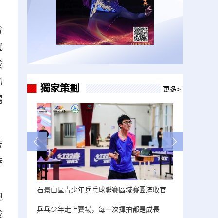
會
冠
成
抓
獨家策劃
更多>
場
。
芳
婞
，
石景山區青少年乒乓球聯賽區域賽圓滿收官
把
乒乓少年走上賽場，每一次揮拍都是成長
成