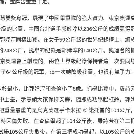
倫，金牌含金量十足。
雙雙奪冠，展現了中國舉重隊的強大實力。東京奧運
斤級的比賽，中國台北選手郭婞淳以236公斤的成績贏得
郭婞淳同樣出賽。在女子59公斤級的世界紀錄榜上，總
248公斤，挺舉的紀錄是郭婞淳的140公斤。奧運會的
京奧運會上創造的。兩位世界級紀錄保持者這一次要同
女子64公斤級的冠軍，這一次她降級參賽，也很有競爭力
齡最小，比郭婞淳和查倫小了8歲。抓舉比賽中，羅詩
聲中上臺，示意請大家保持安靜，隨即成功舉起杠鈴。郭
把重量最重的是烏克蘭選手卡米拉·科諾托普的104公斤
時因傷失敗。在查倫舉起了104公斤後，羅詩芳在第二
試舉105公斤失敗後，在第三把成功舉起，以105公斤的