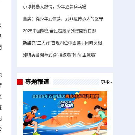
小球轉動大熱情，少年逐夢乒乓場
董廣：從少年武俠夢，到非遺傳承人的堅守
公
2025中國擊劍全民超級系列賽開賽在即
舉
斯諾克“三大賽”首現四位中國選手同時亮相
們
殘特奧會開幕式從“排練場”轉向“主戰場”
他
專題報道
更多>
爾
這
查
把
公