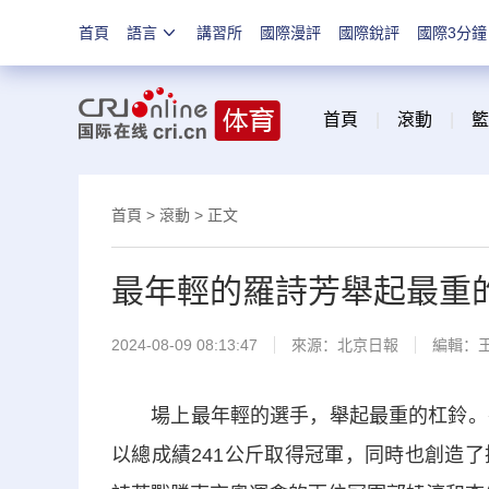
首頁
語言
講習所
國際漫評
國際銳評
國際3分鐘
首頁
|
滾動
|
籃
首頁
>
滾動
> 正文
最年輕的羅詩芳舉起最重
2024-08-09 08:13:47
來源：
北京日報
編輯：
場上最年輕的選手，舉起最重的杠鈴。在
以總成績241公斤取得冠軍，同時也創造