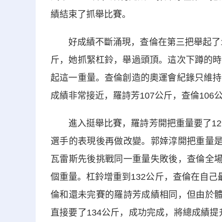
績結束了抓舉比賽。
好成績不斷涌現，查倫在第三把舉起了10
斤，她抓緊杠鈴，舉過頭頂。這次下蹲的時
起這一重量。查倫創造的奧運會紀錄只維持
成績非常接近，羅詩芳107公斤，查倫106
進入挺舉比賽，羅詩芳開把重量要了129
選手的表現後再做改變。郭婞淳開把重量是
瓦雷斯先後挑戰同一重量失敗後，查倫全場
個重量。杠鈴增重到132公斤，查倫在自己
倫和還未完賽的羅詩芳成績相同，但由於體
直接要了134公斤，成功完成，將總成績提