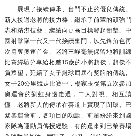
展現了接續傳承、奮鬥不止的優良傳統。
新人接過老將的接力棒，繼承了前輩的頑強鬥
志和精湛技藝，繼續向更高目標發起衝擊。中
國射擊隊一代又一代接續奮鬥，以先鋒角色再
次勇奪奧運首金。老將王崢毫無保留地將訓練
比賽經驗分享給相差15歲的小將趙傑，趙傑不
負眾望，延續了女子鏈球屆屆有獎牌的傳統。
女子20公里競走比賽中，楊家玉從第五次參加
奧運會的劉虹身邊走過，二人對視、相互讀
懂，老將新人的傳承在賽道上實現了閉環。巴
黎奧運會前，各項目的功勳、前輩紛紛來到國
家隊為運動員傳授經驗，有的還來到巴黎賽場