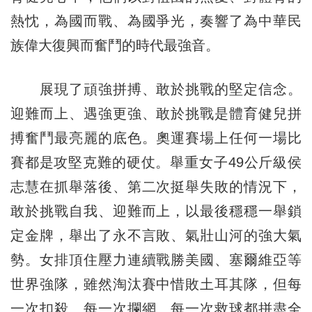
熱忱，為國而戰、為國爭光，奏響了為中華民
族偉大復興而奮鬥的時代最強音。
展現了頑強拼搏、敢於挑戰的堅定信念。
迎難而上、遇強更強、敢於挑戰是體育健兒拼
搏奮鬥最亮麗的底色。奧運賽場上任何一場比
賽都是攻堅克難的硬仗。舉重女子49公斤級侯
志慧在抓舉落後、第二次挺舉失敗的情況下，
敢於挑戰自我、迎難而上，以最後穩穩一舉鎖
定金牌，舉出了永不言敗、氣壯山河的強大氣
勢。女排頂住壓力連續戰勝美國、塞爾維亞等
世界強隊，雖然淘汰賽中惜敗土耳其隊，但每
一次扣殺、每一次攔網、每一次救球都拼盡全