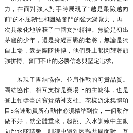
力，在面對強大對手時展現了“越是艱險越向
前”的不屈韌性和團結奮鬥的強大凝聚力，再一
次具象化地詮釋了中國女排精神。無論是初出
茅廬的少年，還是身經百戰的老將，無論是獨
自上場，還是團隊拼搏，他們身上都閃耀著頑
強拼搏、奮鬥不止的必勝信念與堅定追求。
展現了團結協作、並肩作戰的可貴品質。
團結協作、相互支撐是賽場上的主旋律，也是
登上領獎臺的寶貴精神支柱。花樣游泳集體項
目8名運動員所有動作必須精準到位，一個動作
做不好，就全體重來，起跳、入水訓練中主動
向跳水隊請教，訓練中遇到困難共同面對、互