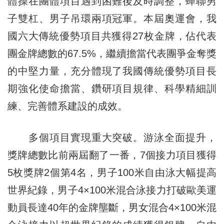
體操在團體項目遇到困難後及時調整，蟬聯男
子雙杠、男子吊環兩項冠軍。本屆奧運會，我
國六大傳統優勢項目共獲得27枚金牌，佔代表
團金牌總數的67.5%，繼續擔當代表團爭金奪獎
的中堅力量，充分體現了我國傳統優勢項目長
期強化使命擔當、鑽研項目規律、科學精細訓
練、完善體系建設的成效。
多個項目實現重大突破。游泳全面提升，
獎牌總數比前兩屆翻了一番，7個接力項目獲得
5枚獎牌2個第4名，男子100米自由泳大幅提高
世界紀錄，男子4×100米混合泳接力打破歐美運
動員長達40年的金牌壟斷，男女混合4×100米混