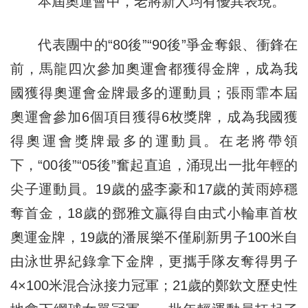
本屆奧運會中，老將新人均有優異表現。
代表團中的“80後”“90後”爭金奪銀、衝鋒在
前，馬龍四次參加奧運會都獲得金牌，成為我
國獲得奧運會金牌最多的運動員；張雨霏本屆
奧運會參加6個項目獲得6枚獎牌，成為我國獲
得奧運會獎牌最多的運動員。在老將帶領
下，“00後”“05後”奮起直追，涌現出一批年輕的
尖子運動員。19歲的盛李豪和17歲的黃雨婷穩
奪首金，18歲的鄧雅文贏得自由式小輪車首枚
奧運金牌，19歲的潘展樂不僅刷新男子100米自
由泳世界紀錄拿下金牌，更攜手隊友奪得男子
4×100米混合泳接力冠軍；21歲的鄭欽文歷史性