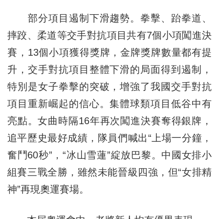
部分項目遏制下滑趨勢。拳擊、跆拳道、
摔跤、柔道等交手對抗項目共有7個小項闖進決
賽，13個小項獲得獎牌，金牌獎牌數量都有提
升，交手對抗項目整體下滑的局面得到遏制，
特別是女子拳擊的突破，增強了我國交手對抗
項目重新崛起的信心。集體球類項目低谷中有
亮點。女曲時隔16年再次闖進決賽奪得銀牌，
追平歷史最好成績，隊員們喊出“上場一分鐘，
奮鬥60秒”，“冰山雪蓮”綻放巴黎。中國女排小
組賽三戰全勝，雖然未能晉級四強，但“女排精
神”再現奧運賽場。