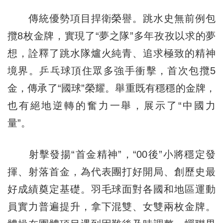
傳統優勢項目捍衛榮譽。跳水史無前例包
攬8枚金牌，實現了“夢之隊”多年孜孜以求的夢
想，詮釋了跳水隊爐火純青、追求極致的精神
境界。乒乓球頂住眾多強手衝擊，首次包攬5
金，傳承了“國球”榮耀。舉重既有穩穩的金牌，
也有絕地逆轉的奮力一舉，展示了“中國力
量”。
射擊發揚“首金精神”，“00後”小將穩定發
揮、射落首金，為代表團打好開局、創歷史最
好成績奠定基礎。羽毛球面對各國和地區運動
員實力普遍提升，拿下混雙、女雙兩枚金牌。