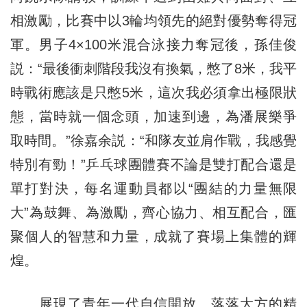
相激勵，比賽中以3輪均領先的絕對優勢奪得冠
軍。男子4×100米混合泳接力奪冠後，孫佳俊
説：“最後衝刺階段我沒有換氣，憋了8米，我平
時戰術應該是只憋5米，這次我必須拿出極限狀
態，當時就一個念頭，加速到邊，為潘展樂爭
取時間。”徐嘉余説：“和隊友並肩作戰，我感覺
特別有勁！”乒乓球團體賽不論是雙打配合還是
單打對決，每名運動員都以“團結的力量無限
大”為鼓舞、為激勵，齊心協力、相互配合，匯
聚個人的智慧和力量，成就了賽場上集體的輝
煌。
展現了青年一代自信開放、落落大方的精