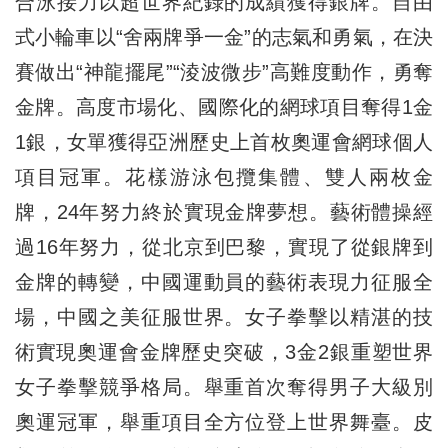
合泳接力以超世界紀錄的成績獲得銀牌。自由
式小輪車以“舍兩牌爭一金”的志氣和勇氣，在決
賽做出“神龍擺尾”“淩波微步”高難度動作，勇奪
金牌。高度市場化、國際化的網球項目奪得1金
1銀，女單獲得亞洲歷史上首枚奧運會網球個人
項目冠軍。花樣游泳包攬集體、雙人兩枚金
牌，24年努力終於實現金牌夢想。藝術體操經
過16年努力，從北京到巴黎，實現了從銀牌到
金牌的轉變，中國運動員的藝術表現力征服全
場，中國之美征服世界。女子拳擊以精湛的技
術實現奧運會金牌歷史突破，3金2銀重塑世界
女子拳擊競爭格局。舉重首次奪得男子大級別
奧運冠軍，舉重項目全方位登上世界舞臺。皮