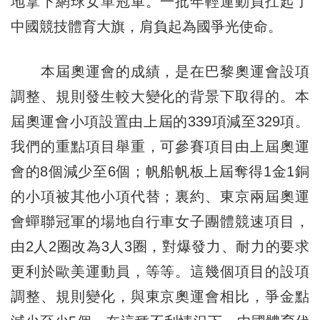
地拿下網球女單冠軍。一批年輕運動員扛起了
中國競技體育大旗，肩負起為國爭光使命。
本屆奧運會的成績，是在巴黎奧運會設項
調整、規則發生較大變化的背景下取得的。本
屆奧運會小項設置由上屆的339項減至329項。
我們的重點項目舉重，可參賽項目由上屆奧運
會的8個減少至6個；帆船帆板上屆奪得1金1銅
的小項被其他小項代替；裏約、東京兩屆奧運
會蟬聯冠軍的場地自行車女子團體競速項目，
由2人2圈改為3人3圈，對爆發力、耐力的要求
更利於歐美運動員，等等。這幾個項目的設項
調整、規則變化，與東京奧運會相比，爭金點