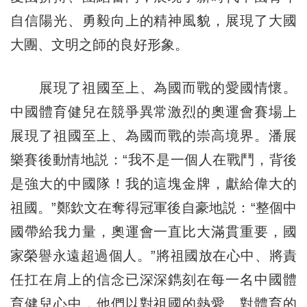
自信陽光、勇毅向上的精神風貌，展現了大國
大團、文明之師的良好形象。
展現了祖國至上、為國而戰的愛國情懷。
中國體育健兒在競爭異常激烈的奧運會賽場上
展現了祖國至上、為國而戰的崇高境界。潘展
樂賽後動情地説：“我不是一個人在戰鬥，背後
是強大的中國隊！我的這塊金牌，獻給偉大的
祖國。”鄭欽文在奪得冠軍後自豪地説：“整個中
國帶給我力量，奧運會一直比大滿貫重要，國
家榮譽永遠超過個人。”將祖國放在心中、將責
任扛在肩上的信念已深深鐫刻在每一名中國體
育健兒心中，他們以對祖國的熱愛、對體育的