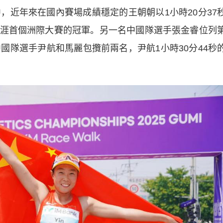
近年來在國內賽場成績穩定的王朝朝以1小時20分37
涯首個洲際大賽的冠軍。另一名中國隊選手張金睿位列
國隊選手尹航和馬麗包攬前兩名，尹航1小時30分44秒