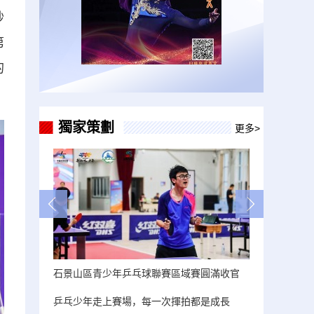
秒
第
的
獨家策劃
更多>
石景山區青少年乒乓球聯賽區域賽圓滿收官
乒乓少年走上賽場，每一次揮拍都是成長