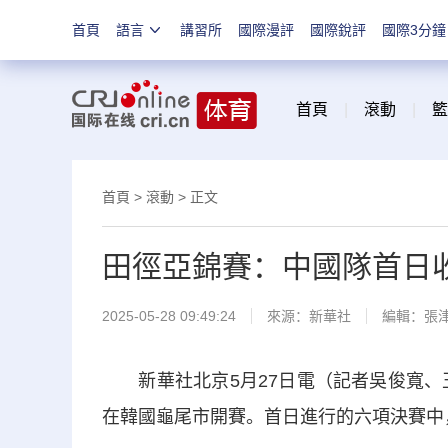
首頁
語言
講習所
國際漫評
國際銳評
國際3分鐘
首頁
|
滾動
|
籃
首頁
>
滾動
> 正文
田徑亞錦賽：中國隊首日收
2025-05-28 09:49:24
來源：新華社
編輯：張
新華社北京5月27日電（記者吳俊寬、王
在韓國龜尾市開賽。首日進行的六項決賽中