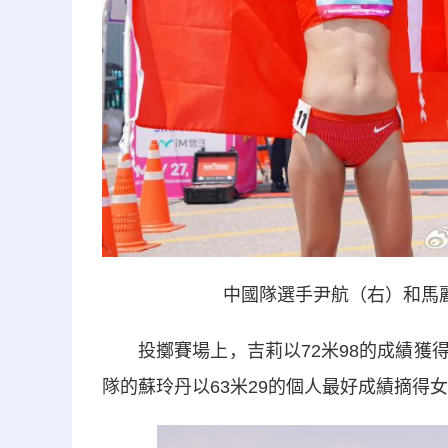
中國隊選手尹航（右）和馬
投擲賽場上，吉莉以72米98的成績獲得
隊的蘇玲丹以63米29的個人最好成績摘得