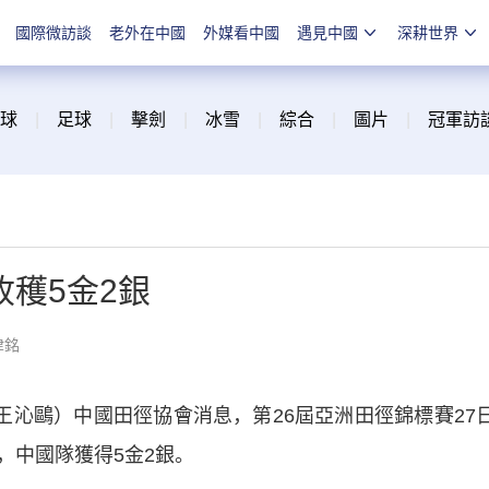
國際微訪談
老外在中國
外媒看中國
遇見中國
深耕世界
球
|
足球
|
擊劍
|
冰雪
|
綜合
|
圖片
|
冠軍訪
穫5金2銀
津銘
沁鷗）中國田徑協會消息，第26屆亞洲田徑錦標賽27
，中國隊獲得5金2銀。