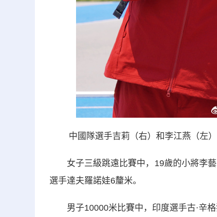
中國隊選手吉莉（右）和李江燕（左）
女子三級跳遠比賽中，19歲的小將李藝憑
選手達夫羅諾娃6釐米。
男子10000米比賽中，印度選手古·辛格