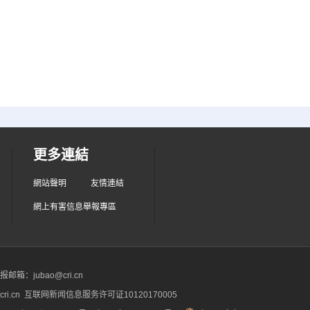
更多連結
網站聲明
友情連結
網上有害信息舉報專區
箱：jubao@cri.cn
ri.cn 互联网新闻信息服务许可证10120170005