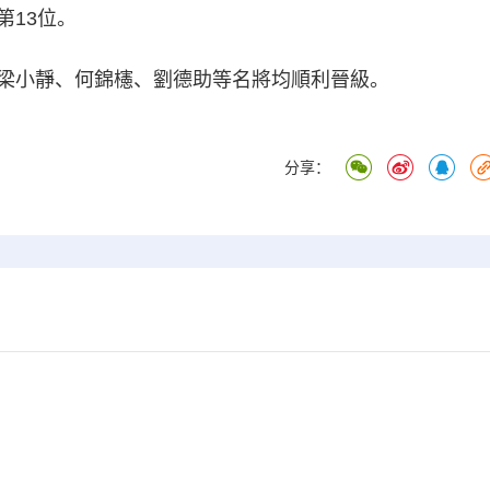
第13位。
小靜、何錦櫶、劉德助等名將均順利晉級。
分享：