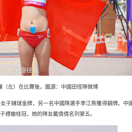
麗（左）在比賽後。圖源：中國田徑隊微博
女子鏈球金牌，另一名中國隊選手李江燕獲得銀牌。中
女子標槍桂冠，她的隊友戴倩倩名列第五。