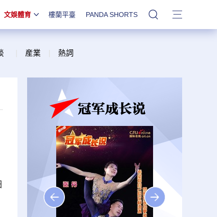
文娛體育
樓蘭平臺
PANDA SHORTS
站內搜索
談
|
産業
|
熱詞
日