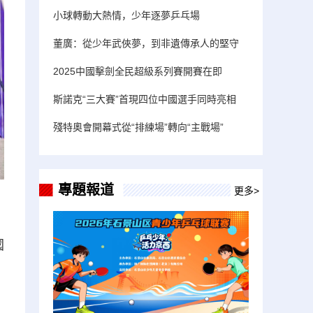
小球轉動大熱情，少年逐夢乒乓場
董廣：從少年武俠夢，到非遺傳承人的堅守
2025中國擊劍全民超級系列賽開賽在即
斯諾克“三大賽”首現四位中國選手同時亮相
殘特奧會開幕式從“排練場”轉向“主戰場”
專題報道
更多>
國