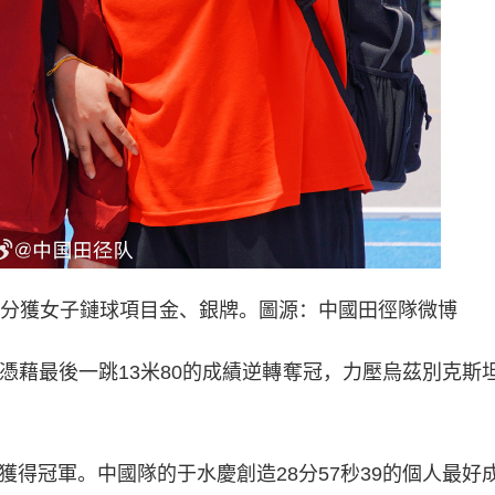
分獲女子鏈球項目金、銀牌。圖源：中國田徑隊微博
藉最後一跳13米80的成績逆轉奪冠，力壓烏茲別克斯
獲得冠軍。中國隊的于水慶創造28分57秒39的個人最好