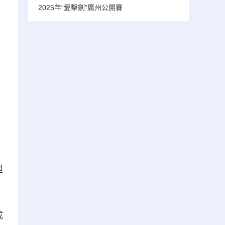
2025年“愛擊劍”廣州公開賽
坦
成