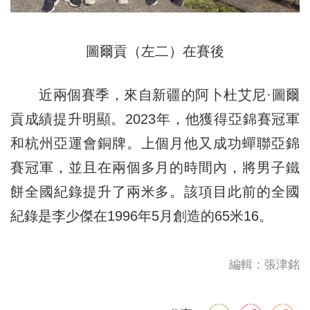
圖爾貢（左二）在賽後
近兩個賽季，來自新疆的阿卜杜艾尼·圖爾
貢成績提升明顯。2023年，他獲得亞錦賽冠軍
和杭州亞運會銅牌。上個月他又成功蟬聯亞錦
賽冠軍，並且在兩個多月的時間內，將男子鐵
餅全國紀錄提升了兩米多。該項目此前的全國
紀錄是李少傑在1996年5月創造的65米16。
編輯：張津銘