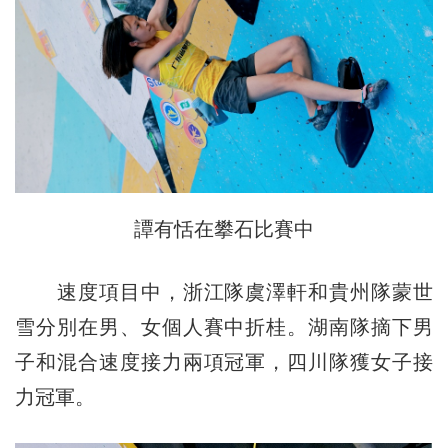
譚有恬在攀石比賽中
速度項目中，浙江隊虞澤軒和貴州隊蒙世
雪分別在男、女個人賽中折桂。湖南隊摘下男
子和混合速度接力兩項冠軍，四川隊獲女子接
力冠軍。