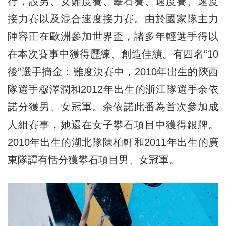
行，設男、女難度賽、攀石賽、速度賽、速度
接力賽以及混合速度接力賽。由於國家隊主力
陣容正在歐洲參加世界盃，諸多年輕選手得以
在本次賽事中獲得歷練、創造佳績。有四名“10
後”選手摘金：難度決賽中，2010年出生的陝西
隊選手穆澤潤和2012年出生的浙江隊選手余依
諾分獲男、女冠軍。余依諾此番為首次參加成
人組賽事，她還在女子攀石項目中獲得銀牌。
2010年出生的湖北隊陳柏軒和2011年出生的廣
東隊譚有恬分獲攀石項目男、女冠軍。