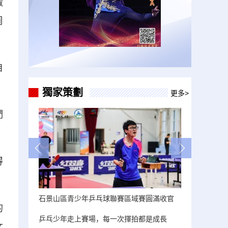
做
周
自
獨家策劃
更多>
們
得
石景山區青少年乒乓球聯賽區域賽圓滿收官
的
乒乓少年走上賽場，每一次揮拍都是成長
女