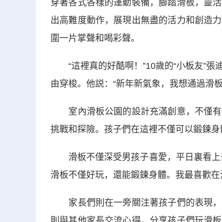
穿著各式各樣的運動裝備，腳踏滑板，靈活
出高難度動作，展現出無盡的活力和創造力
圍一片掌聲和喝彩聲。
“這裡真的好酷啊！”10歲的“小板友”
由穿梭。他説：“新年新氣象，我想通過滑板
室內滑板公園的設計充滿創意，不僅有高
挑戰和探險。孩子們在這裡不僅可以鍛鍊身
滑板不僅深受男孩子喜愛，平日裏看上去
滑板不僅好玩，還能鍛鍊身體。我最喜歡在
家長們則在一旁關注著孩子們的表現，有
則與其他家長交流心得，分享孩子們玩滑板