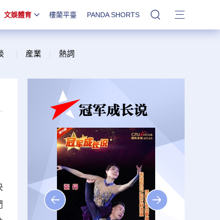
文娛體育
樓蘭平臺
PANDA SHORTS
站內搜索
談
|
産業
|
熱詞
快
們