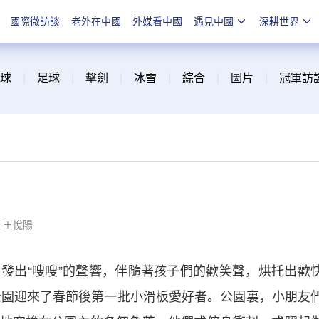
國際微訪談
老外在中國
外媒看中國
遇見中國
深耕世界
球
|
足球
|
擊劍
|
冰雪
|
綜合
|
圖片
|
冠軍訪
：王悅陽
出“嗖嗖”的聲響，伴隨著孩子們的歡笑聲，烘托出歡
板公園迎來了春節後第一批小滑板愛好者。公園裏，小朋友