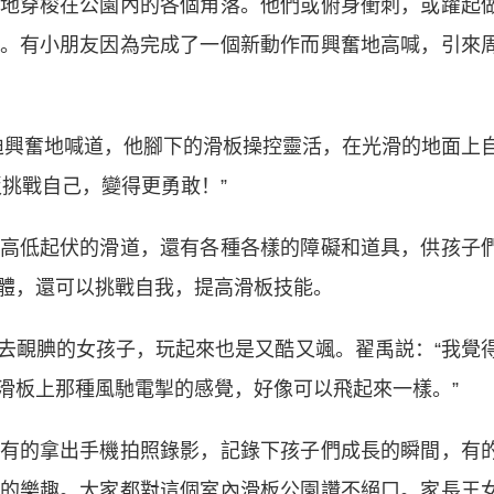
地穿梭在公園內的各個角落。他們或俯身衝刺，或躍起
。有小朋友因為完成了一個新動作而興奮地高喊，引來
張迪興奮地喊道，他腳下的滑板操控靈活，在光滑的地面上
挑戰自己，變得更勇敢！”
低起伏的滑道，還有各種各樣的障礙和道具，供孩子
體，還可以挑戰自我，提高滑板技能。
靦腆的女孩子，玩起來也是又酷又颯。翟禹説：“我覺
滑板上那種風馳電掣的感覺，好像可以飛起來一樣。”
的拿出手機拍照錄影，記錄下孩子們成長的瞬間，有
的樂趣。大家都對這個室內滑板公園讚不絕口。家長王