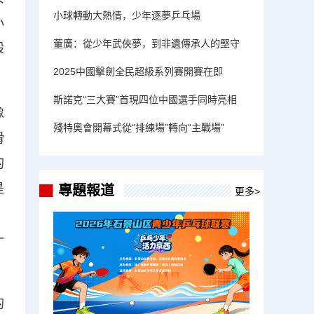
小球轉動大熱情，少年逐夢乒乓場
小
董廣：從少年武俠夢，到非遺傳承人的堅守
毅
2025中國擊劍全民超級系列賽開賽在即
斯諾克“三大賽”首現四位中國選手同時亮相
像
殘特奧會開幕式從“排練場”轉向“主戰場”
滑
的
是
專題報道
更多>
。
一
的