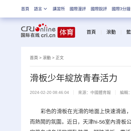
首頁
語言
講習所
國際漫評
國際銳評
國際3分鐘
首頁
|
滾動
|
籃
首頁
>
滾動
> 正文
滑板少年綻放青春活力
2024-02-20 08:46:04
來源：
中國體育報
編輯
彩色的滑板在光滑的地面上快速滑過，發
而熱鬧的氛圍。近日，天津hi-56室內滑