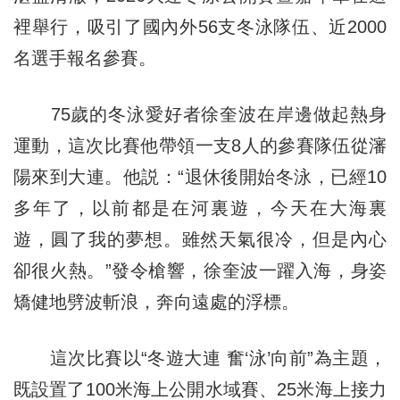
裡舉行，吸引了國內外56支冬泳隊伍、近2000
名選手報名參賽。
75歲的冬泳愛好者徐奎波在岸邊做起熱身
運動，這次比賽他帶領一支8人的參賽隊伍從瀋
陽來到大連。他説：“退休後開始冬泳，已經10
多年了，以前都是在河裏遊，今天在大海裏
遊，圓了我的夢想。雖然天氣很冷，但是內心
卻很火熱。”發令槍響，徐奎波一躍入海，身姿
矯健地劈波斬浪，奔向遠處的浮標。
這次比賽以“冬遊大連 奮‘泳’向前”為主題，
既設置了100米海上公開水域賽、25米海上接力