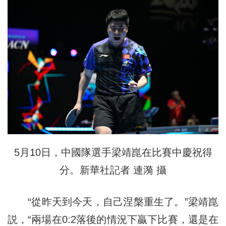
5月10日，中國隊選手梁靖崑在比賽中慶祝得
分。新華社記者 連漪 攝
“從昨天到今天，自己涅槃重生了。”梁靖崑
説，“兩場在0:2落後的情況下贏下比賽，還是在