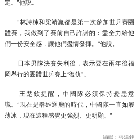
定。”他説。
“林詩棟和梁靖崑都是第一次參加世乒賽團
體賽，我做到了賽前自己許諾的：盡全力給他
們一份安全感，讓他們盡情發揮。”他説。
日本男隊決賽失利後，表示要在兩年後福
岡舉行的團體世乒賽上“復仇”。
王楚欽提醒，中國隊必須保持憂患意
識。“現在是群雄逐鹿的時代，中國隊一直如履
薄冰，現在這種感覺更強烈、更明顯。”
編輯：張津銘