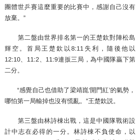
團體世乒賽這麼重要的比賽中，感謝自己沒有
放棄。”
第二盤由世界排名第一的王楚欽對陣松島
輝空。首局王楚欽以8:11失利，隨後他以
12:10、11:2、11:9連扳三局，為中國隊贏下第
二分。
“感覺自己也借助了梁靖崑‘開門紅’的氣勢，
哪怕第一局輸掉也沒有慌亂。”王楚欽説。
第三盤由林詩棟出戰，這是中國隊戰術設
計中志在必得的一分。林詩棟不負使命，以