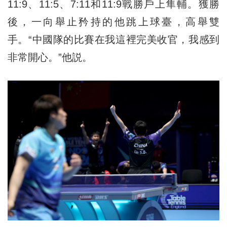
11:9、11:5、7:11和11:9戰勝戶上隼輔。獲勝
後，一向舉止矜持的他跳上球臺，高舉雙
手。“中國隊的比賽在我這裡完美收官，我感到
非常開心。”他説。