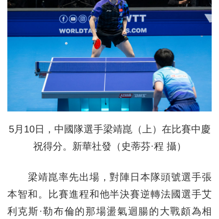
5月10日，中國隊選手梁靖崑（上）在比賽中慶
祝得分。新華社發（史蒂芬·程 攝）
梁靖崑率先出場，對陣日本隊頭號選手張
本智和。比賽進程和他半決賽逆轉法國選手艾
利克斯·勒布倫的那場盪氣迴腸的大戰頗為相