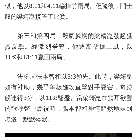
似，他以8:11和4:11輸掉前兩局。但隨後，鬥士
般的梁靖崑接管了比賽。
第三和第四局，殺氣騰騰的梁靖崑發起猛
烈反擊。經激烈爭奪，他逐漸佔據上風，以
11:9和13:11贏回兩局。
決勝局張本智和以8:3領先。此時，梁靖崑
如有神助，幾乎每板進攻直擊對手要害，奇跡
般連得8分，以11:8翻盤。當梁靖崑在震耳欲聾
的歡呼聲中慶祝時，張本智和神情黯然地走到
場邊，默默落淚。