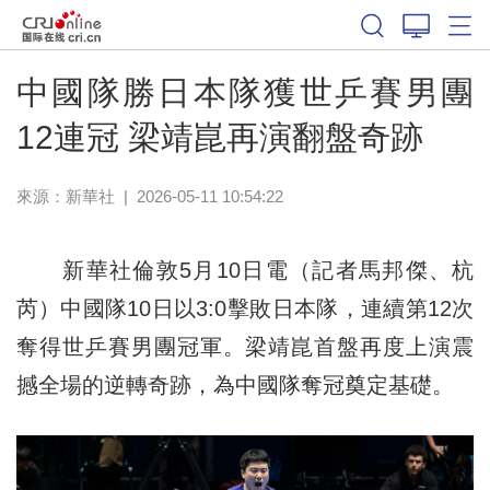
體育
中國隊勝日本隊獲世乒賽男團
12連冠 梁靖崑再演翻盤奇跡
來源：新華社
|
2026-05-11 10:54:22
新華社倫敦5月10日電（記者馬邦傑、杭
芮）中國隊10日以3:0擊敗日本隊，連續第12次
奪得世乒賽男團冠軍。梁靖崑首盤再度上演震
撼全場的逆轉奇跡，為中國隊奪冠奠定基礎。