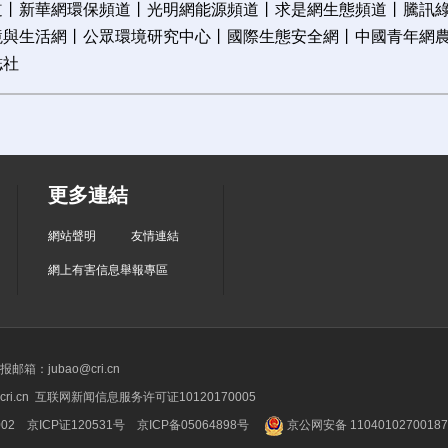
道
丨
新華網環保頻道
丨
光明網能源頻道
丨
求是網生態頻道
丨
騰訊
境與生活網
丨
公眾環境研究中心
丨
國際生態安全網
丨
中國青年網
誌社
更多連結
網站聲明
友情連結
網上有害信息舉報專區
箱：jubao@cri.cn
ri.cn 互联网新闻信息服务许可证10120170005
2 京ICP证120531号
京ICP备05064898号
京公网安备 1104010270018