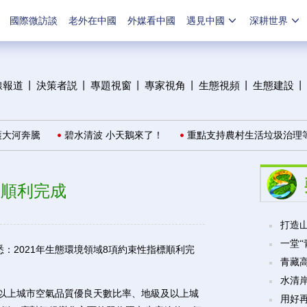
國際微訪談
老外在中國
外媒看中國
遇見中國
深耕世界
線報道
丨
決策者説
丨
專題視窗
丨
專家視角
丨
生態視頻
丨
生態建設
丨
大河奔騰
碧水清波 小天鵝來了！
重點支持農村生活垃圾治理等
標順利完成
打造山
一堂
：2021年生態環境領域8項約束性指標順利完
青藏
水清
以上城市空氣品質優良天數比率、地級及以上城
用好