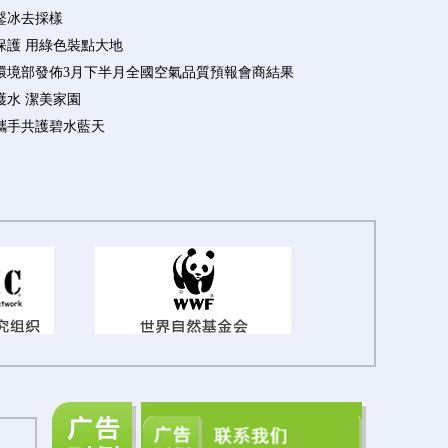
鑿冰去採樣
保護 用綠色裝點大地
環境部發佈3月下半月全國空氣品質預報會商結果
護水 潔美家園
攜手共護碧水藍天