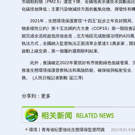
市細顆粒物（PM2.5）濃度下降、全國地表水優良水質斷面
化碳排放降低；主要污染物減排方面的氮氧化物、揮發性有
2021年，生態環境保護實現“十四五”起步之年良好開局
物多樣性公約》第十五次締約方大會（COP15）第一階段會
能完成全流程超低排放改造，北方地區完成散煤治理約420萬
執法方式，全國納入監督執法正面清單企業達3.1萬多家，開
啟動上線交易，第一個履約週期順利結束。
此外，會議確定2022年要抓好有序推動綠色低碳發展、
推進生態環境保護督察執法和風險防範、確保核與輻射安全、
務。 (人民日報記者劉毅 寇江澤)
分享到：
更多
環境丨青海省紀委強化生態環保監督問責
2017/5/31 9:5