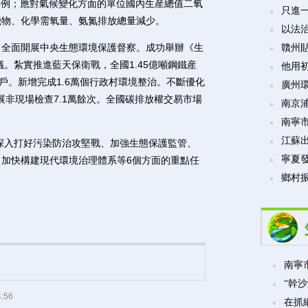
比例；應對氣候變化方面的單位國內生産總值二氧
只進
機物、化學需氧量、氨氮排放總量減少。
以法
。全面開展中央生態環境保護督察。成功舉辦《生
贛州貼
議。紮實推進藍天保衛戰，全國1.45億噸鋼鐵産
他用
戶。新增完成1.6萬個行政村環境整治。不斷優化
廣州
展非現場檢查7.1萬餘次。全國碳排放權交易市場
南京
南寧市
江蘇
深入打好污染防治攻堅戰、加強生態保護監管、
寧夏發
加快構建現代環境治理體系等6個方面的重點任
鄉村振
南寧市
“幹沙
4:56
在抓