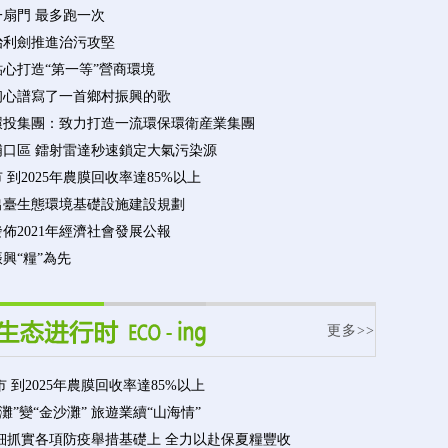
一扇門 最多跑一次
治利劍推進治污攻堅
心打造“第一等”營商環境
初心譜寫了一首鄉村振興的歌
環投集團：致力打造一流環保環衛産業集團
浦口區 鐳射雷達秒速鎖定大氣污染源
 到2025年農膜回收率達85%以上
出臺生態環境基礎設施建設規劃
佈2021年經濟社會發展公報
興“糧”為先
更多>>
 到2025年農膜回收率達85%以上
灘”變“金沙灘” 旅遊業續“山海情”
細抓實各項防疫舉措基礎上 全力以赴保夏糧豐收