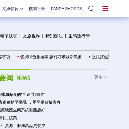
文娛體育
樓蘭平臺
PANDA SHORTS
站內搜索
精準扶貧
丨
文旅視界
丨
特別關注
丨
生態進行時
事項
發展特色旅遊業 讓村莊煥發新氣象
堅決扛起森林草原資源
更多>>
林湖海裏的“生命共同體”
“青稞種植勞動課”：用勞動致敬青春
高原地區生態系統整體趨好
岸綠古鎮美
再生資源，服務高品質發展