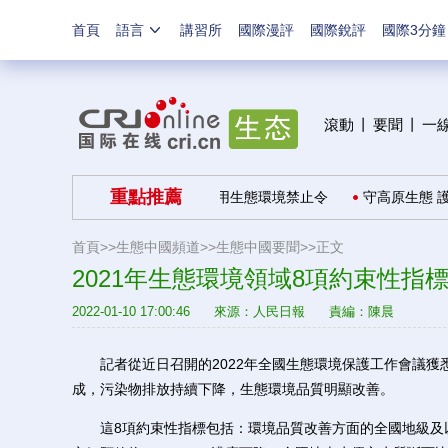
首頁
語言
講習所
國際漫評
國際銳評
國際3分鐘
滾動
丨
要聞
丨
一
重點推薦
美好生活“美美與共”
推廣適用生態環境禁止令
守高原生態 護
首頁>>
生態中國頻道>>
生態中國要聞
>>正文
2021年生態環境領域8項約束性指
2022-01-10 17:00:46
來源：
人民日報
責編：陳晨
記者從近日召開的2022年全國生態環境保護工作會議獲悉
成，污染物排放持續下降，生態環境品質明顯改善。
這8項約束性指標包括：環境品質改善方面的全國地級及