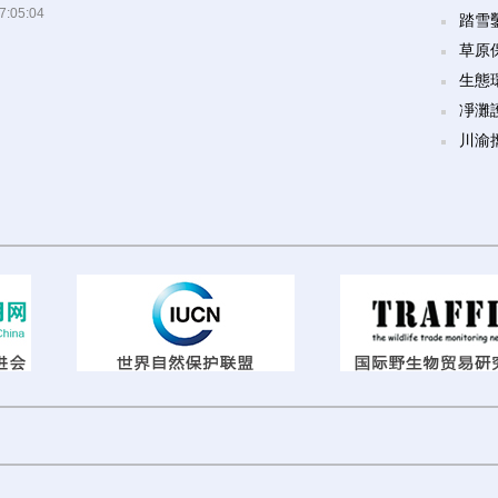
7:05:04
踏雪
草原
生態
凈灘
川渝