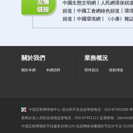
中國生態文明網
丨
人民網環保頻
頻道
丨
中國工會網綠色頻道
丨
環
頻道
丨
中國環境網
丨《
小康》雜
關於我們
業務概況
關於本網
本網招聘
環球資訊
移動增值
中国互联网举报中心
违法和不良信息举报电话：010-67401009 举报邮
新闻从业人员职业道德监督电话：010-67401111 监督邮箱：jiancha@c
中国互联网视听节目服务自律公约
信息网络传播视听节目许可证 010200