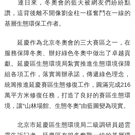
連日來，冬奧會的藍天被網友們紛紛點
讚，這背後離不開像劉金柱一樣奮鬥在一線的
基層生態環保工作者。
延慶作為北京冬奧會的三大賽區之一，在
服務保障冬奧、辦好綠色冬奧中做出了卓越貢
獻。延慶區生態環境局紮實推進生態環境保障
組各項工作，落實籌辦承諾，傳遞綠色理念，
統籌推進延慶賽區生態修復工作，圓滿完成216
萬平方米修復任務，打造了良好的賽區生態環
境，讓“山林場館、生態冬奧”由藍圖變為現實。
北京市延慶區生態環境局二級調研員趙雲