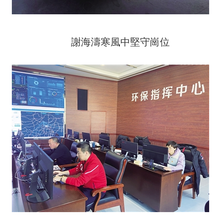
謝海濤寒風中堅守崗位