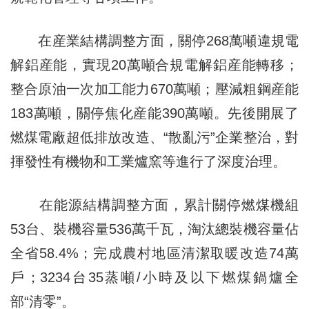
在産業結構調整方面，關停268萬噸違規電
解鋁産能，實現20萬噸合規電解鋁産能轉移；
整合原油一次加工能力670萬噸；壓減粗鋼産能
183萬噸，關停焦化産能390萬噸。先後開展了
燃煤電廠超低排放改造、“散亂污”企業整治，對
揮發性有機物和工業爐窯等進行了深度治理。
在能源結構調整方面，累計關停燃煤機組
53台、裝機容量536萬千瓦，淘汰總裝機容量佔
全省58.4%；完成農村地區清潔取暖改造74萬
戶；3234台35蒸噸/小時及以下燃煤鍋爐全
部“清零”。