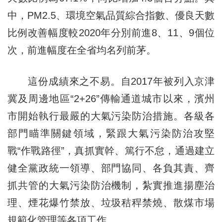
中，PM2.5、環境空氣品質綜合指數、優良天數
比例改善幅度較2020年分別前進8、11、9個位
次，前進幅度在全省均名列前茅。
這份成績來之不易。自2017年被列入京津
冀及周邊地區“2+26”傳輸通道城市以來，濱州
市開始執行最嚴的大氣污染防治措施。各級各
部門瞄準關鍵領域，緊跟大氣污染防治攻堅
戰“作戰路徑”，真抓實幹、篤行不怠，通過建立
健全黨政統一領導、部門協同、各負其責、齊
抓共管的大氣污染防治機制，紮實推進揚塵治
理、煙花爆竹禁放、垃圾秸稈禁燒、散煤市場
規範化管理等各項工作。