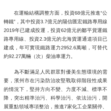
在運輸結構調整方面，投資68億元推進“公
轉鐵”，其中投資3.7億元的陽信匯宏鐵路專用線
2019年已建成投運，投資62億元的鄒平貨運鐵
路專用線、投資2.3億元的北海貨運通道項目已
建成，年可實現鐵路運力2952.6萬噸，可替代
約92.27萬輛（次）柴油車運力。
為不斷滿足人民群眾對優美生態環境的需
要，濱州市在污染防治攻堅戰取得階段性成果
的情況下，堅持方向不變、力度不減、標準不
降，突出精準治污、科學治污、依法治污，開
展重點領域專項整治，推進7家化工企業關停、