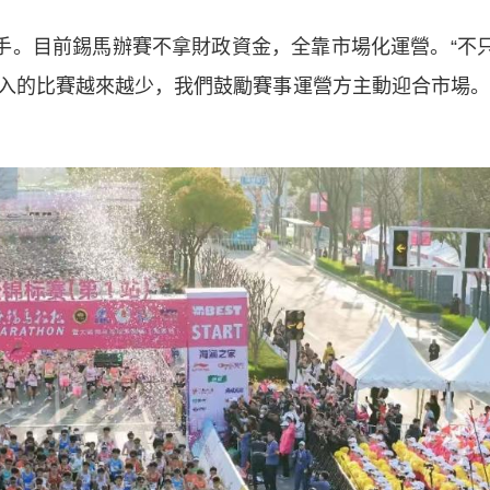
。目前錫馬辦賽不拿財政資金，全靠市場化運營。“不
入的比賽越來越少，我們鼓勵賽事運營方主動迎合市場。