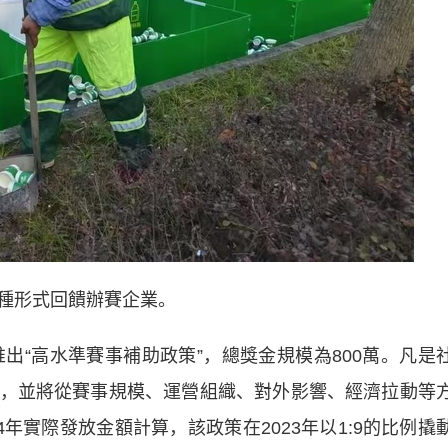
種形式回饋辦賽企業。
出“高水準賽事補助政策”，總獎金規模為800萬。凡是
，並將從賽事規模、運營組織、對外影響、經濟拉動等
年實際發放金額計算，該政策在2023年以1:9的比例撬