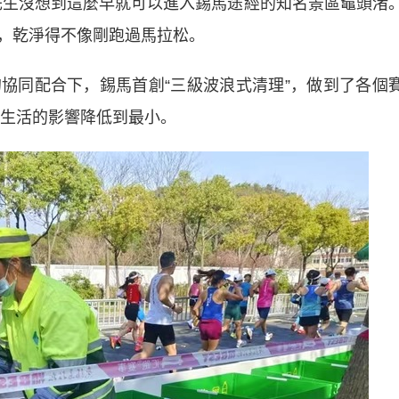
先生沒想到這麼早就可以進入錫馬途經的知名景區黿頭渚
，乾淨得不像剛跑過馬拉松。
同配合下，錫馬首創“三級波浪式清理”，做到了各個
姓生活的影響降低到最小。