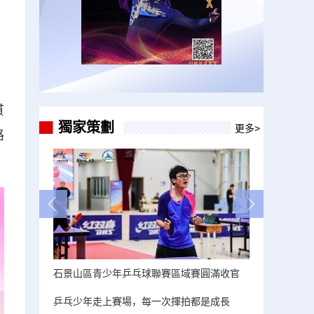
貫
獨家策劃
更多>
路
石景山區青少年乒乓球聯賽區域賽圓滿收官
乒乓少年走上賽場，每一次揮拍都是成長