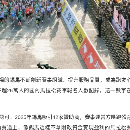
場的錫馬不斷創新賽事組織、提升服務品質，成為跑友
創下超26萬人的國內馬拉松賽事報名人數記錄，這一數字
。2025年錫馬吸引42家贊助商，賽事運營方匯跑體
的賽道上，像錫馬這樣不拿財政資金實現盈利的馬拉松