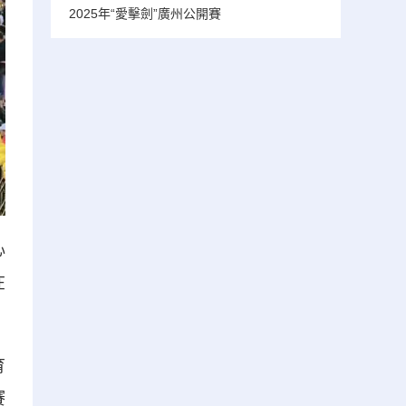
2025年“愛擊劍”廣州公開賽
心
在
育
賽