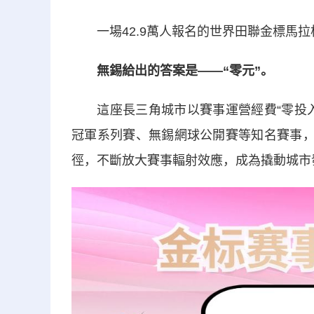
一場42.9萬人報名的世界田聯金標馬拉
無錫給出的答案是——“零元”。
這座長三角城市以賽事運營經費“零投入
冠軍系列賽、無錫網球公開賽等知名賽事，
徑，不斷放大賽事輻射效應，成為撬動城市