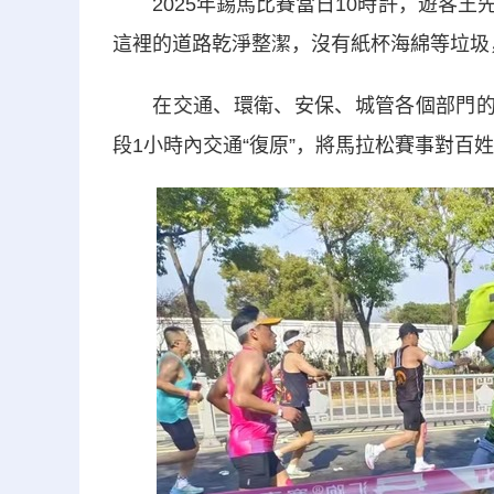
2025年錫馬比賽當日10時許，遊客王
這裡的道路乾淨整潔，沒有紙杯海綿等垃圾
在交通、環衛、安保、城管各個部門的協
段1小時內交通“復原”，將馬拉松賽事對百