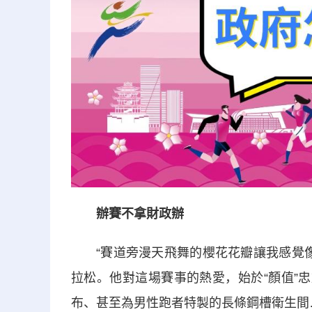
辦賽不拿財政辦
“賽道旁漫天飛舞的櫻花花瓣讓我感覺像在
拉松。他對這場賽事的熱愛，始於“顏值”
布、甚至為男性跑者特製的長條鋼槽衛生間