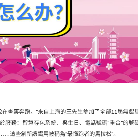
畫裏奔跑。”來自上海的王先生參加了全部11屆無錫
忠於服務：智慧存包系統、與生日、電話號碼“重合”的號
……這些創新讓錫馬被稱為“最懂跑者的馬拉松”。