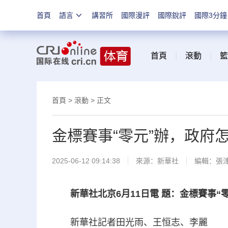
首頁
語言
講習所
國際漫評
國際銳評
國際3分鐘
首頁
|
滾動
|
籃
首頁
>
滾動
> 正文
金標賽事“零元”辦，政府
2025-06-12 09:14:38
來源：新華社
編輯：張
新華社北京6月11日電 題：金標賽事
新華社記者田光雨、王恒志、李麗