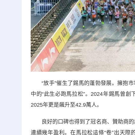
“放手”催生了錫馬的蓬勃發展。擁抱市
中的“此生必跑馬拉松”。2024年錫馬曾
2025年更是飆升至42.9萬人。
良好的口碑也得到了冠名商、贊助商的認可
連續幾年盈利。在馬拉松這條“卷”出天際