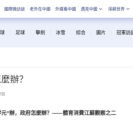
國際微訪談
老外在中國
外媒看中國
遇見中國
深耕世界
球
|
足球
|
擊劍
|
冰雪
|
綜合
|
圖片
|
冠軍訪
怎麼辦？
津銘
“零元”辦，政府怎麼辦？——體育消費江蘇觀察之二