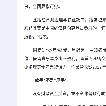
事，全國屈指可數。
匯跑體育總經理李長征認為，跑友越來越
服務其實是中國經濟轉向高品質發展的一個
服務。”他説。
同樣是“零元”辦賽，無錫另一場知名賽
值。儘管賽事本身尚未盈利，運營方和暢文
據處理等全産業鏈發力，企業營收從2017年的1
“放手”不是“甩手”
沒有財政資金辦賽，並不意味著政府成了