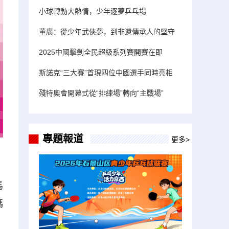
小球轉動大熱情，少年逐夢乒乓場
董廣：從少年武俠夢，到非遺傳承人的堅守
2025中國擊劍全民超級系列賽開賽在即
斯諾克“三大賽”首現四位中國選手同時亮相
殘特奧會開幕式從“排練場”轉向“主戰場”
專題報道
更多>
馬
碼