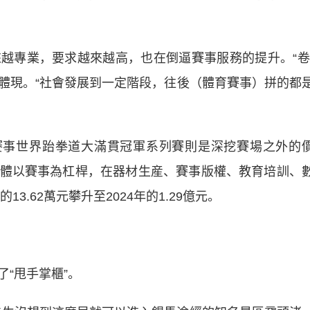
專業，要求越來越高，也在倒逼賽事服務的提升。“卷
體現。“社會發展到一定階段，往後（體育賽事）拼的都
事世界跆拳道大滿貫冠軍系列賽則是深挖賽場之外的
體以賽事為杠桿，在器材生産、賽事版權、教育培訓、
3.62萬元攀升至2024年的1.29億元。
“甩手掌櫃”。